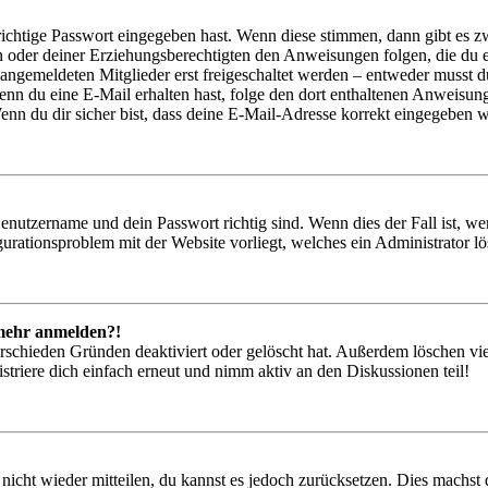
richtige Passwort eingegeben hast. Wenn diese stimmen, dann gibt es
ern oder deiner Erziehungsberechtigten den Anweisungen folgen, die du e
 angemeldeten Mitglieder erst freigeschaltet werden – entweder musst du
. Wenn du eine E-Mail erhalten hast, folge den dort enthaltenen Anweis
nn du dir sicher bist, dass deine E-Mail-Adresse korrekt eingegeben w
Benutzername und dein Passwort richtig sind. Wenn dies der Fall ist, w
igurationsproblem mit der Website vorliegt, welches ein Administrator l
t mehr anmelden?!
rschieden Gründen deaktiviert oder gelöscht hat. Außerdem löschen vie
triere dich einfach erneut und nimm aktiv an den Diskussionen teil!
 nicht wieder mitteilen, du kannst es jedoch zurücksetzen. Dies machs