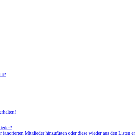
lt?
rhalten!
lieder?
er ignorierten Mitglieder hinzufügen oder diese wieder aus den Listen e