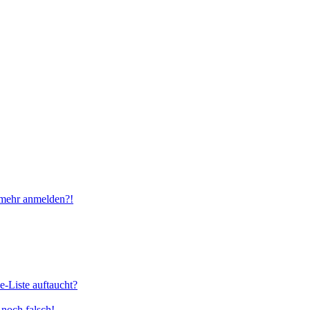
t mehr anmelden?!
e-Liste auftaucht?
 noch falsch!