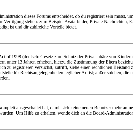
istration dieses Forums entscheidet, ob du registriert sein musst, um Be
zur Verfügung stehen: zum Beispiel Avatarbilder, Private Nachrichten, 
igt ist und dir zahlreiche Vorteile bietet.
t of 1998 (deutsch: Gesetz zum Schutz der Privatsphäre von Kindern i
ern unter 13 Jahren erheben, hierzu die Zustimmung der Eltern bezieh
dich zu registrieren versuchst, zutrifft, ziehe einen rechtlichen Beista
stelle für Rechtsangelegenheiten jeglicher Art ist; außer solchen, die
erden.
 komplett ausgeschaltet hat, damit sich keine neuen Benutzer mehr anm
 wurden. Um Hilfe zu erhalten, wende dich an die Board-Administratio