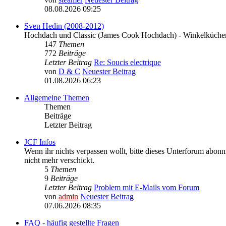
08.08.2026 09:25
Sven Hedin (2008-2012)
Hochdach und Classic (James Cook Hochdach) - Winkelküchen
147
Themen
772
Beiträge
Letzter Beitrag
Re: Soucis electrique
von
D & C
Neuester Beitrag
01.08.2026 06:23
Allgemeine Themen
Themen
Beiträge
Letzter Beitrag
JCF Infos
Wenn ihr nichts verpassen wollt, bitte dieses Unterforum abonni
nicht mehr verschickt.
5
Themen
9
Beiträge
Letzter Beitrag
Problem mit E-Mails vom Forum
von
admin
Neuester Beitrag
07.06.2026 08:35
FAQ - häufig gestellte Fragen