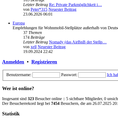
Letzter Beitrag
Re: Private Parkmöglichkeit i…
von
Peter*315
Neuester Beitrag
23.06.2026 06:01
Europa
Empfehlungen für Wohnmobil-Stellplätze außerhalb von Deuts
37
Themen
174
Beiträge
Letzter Beitrag
Nomady (das AirBnB der Stellp…
von
xell
Neuester Beitrag
19.09.2024 22:42
Anmelden
•
Registrieren
Benutzername:
Passwort:
Ich ha
Wer ist online?
Insgesamt sind
323
Besucher online :: 5 sichtbare Mitglieder, 0 unsic
Der Besucherrekord liegt bei
7454
Besuchern, die am 26.07.2025 20:1
Statistik