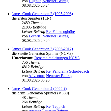
von
Hughlle
Neuester Beitrag
08.08.2026 20:24
James Cook Generation 2 (1995-2006)
die ersten Sprinter (T1N)
2489
Themen
21805
Beiträge
Letzter Beitrag
Re: Fahrzeughöhe
von
Lechrisl
Neuester Beitrag
08.08.2026 20:26
James Cook Generation 3 (2006-2012)
die zweite Generaton Sprinter (NCV3)
Unterforum:
Reparaturanleitungen NCV3
756
Themen
4812
Beiträge
Letzter Beitrag
Re: Panorama Schiebedach
von
Adventure
Neuester Beitrag
01.08.2026 08:20
James Cook Generation 4 (2022-?)
die dritte Generaton Sprinter (VS30)
48
Themen
264
Beiträge
Letzter Beitrag
Re: Teppich
von
steamer
Neuester Beitrag