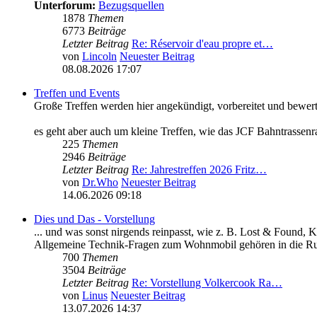
Unterforum:
Bezugsquellen
1878
Themen
6773
Beiträge
Letzter Beitrag
Re: Réservoir d'eau propre et…
von
Lincoln
Neuester Beitrag
08.08.2026 17:07
Treffen und Events
Große Treffen werden hier angekündigt, vorbereitet und bewert
es geht aber auch um kleine Treffen, wie das JCF Bahntrassenr
225
Themen
2946
Beiträge
Letzter Beitrag
Re: Jahrestreffen 2026 Fritz…
von
Dr.Who
Neuester Beitrag
14.06.2026 09:18
Dies und Das - Vorstellung
... und was sonst nirgends reinpasst, wie z. B. Lost & Found, 
Allgemeine Technik-Fragen zum Wohnmobil gehören in die Ru
700
Themen
3504
Beiträge
Letzter Beitrag
Re: Vorstellung Volkercook Ra…
von
Linus
Neuester Beitrag
13.07.2026 14:37