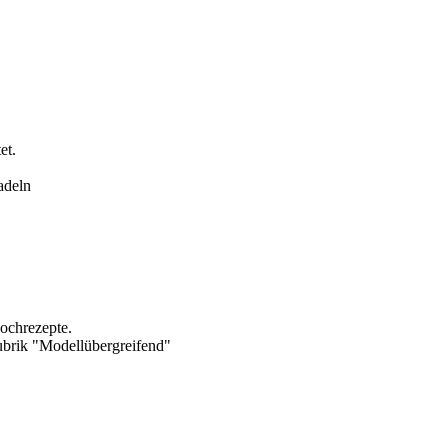
et.
adeln
Kochrezepte.
brik "Modellübergreifend"