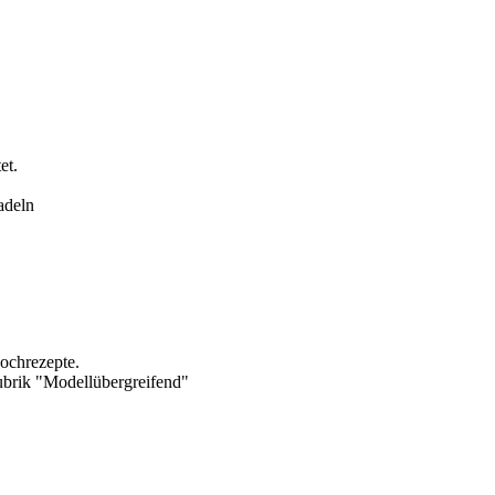
et.
adeln
Kochrezepte.
brik "Modellübergreifend"