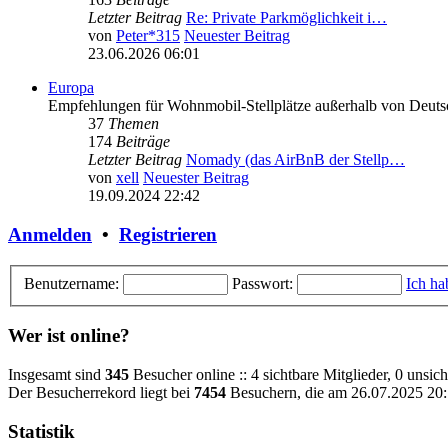
Letzter Beitrag
Re: Private Parkmöglichkeit i…
von
Peter*315
Neuester Beitrag
23.06.2026 06:01
Europa
Empfehlungen für Wohnmobil-Stellplätze außerhalb von Deuts
37
Themen
174
Beiträge
Letzter Beitrag
Nomady (das AirBnB der Stellp…
von
xell
Neuester Beitrag
19.09.2024 22:42
Anmelden
•
Registrieren
Benutzername:
Passwort:
Ich ha
Wer ist online?
Insgesamt sind
345
Besucher online :: 4 sichtbare Mitglieder, 0 unsic
Der Besucherrekord liegt bei
7454
Besuchern, die am 26.07.2025 20:1
Statistik