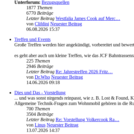
Unterforum:
Bezugsquellen
1877
Themen
6770
Beiträge
Letzter Beitrag
Westfalia James Cook auf Merc…
von
Clifdini
Neuester Beitrag
06.08.2026 15:37
Treffen und Events
Große Treffen werden hier angekündigt, vorbereitet und bewert
es geht aber auch um kleine Treffen, wie das JCF Bahntrassenr
225
Themen
2946
Beiträge
Letzter Beitrag
Re: Jahrestreffen 2026 Fritz…
von
Dr.Who
Neuester Beitrag
14.06.2026 09:18
Dies und Das - Vorstellung
... und was sonst nirgends reinpasst, wie z. B. Lost & Found, 
Allgemeine Technik-Fragen zum Wohnmobil gehören in die Ru
700
Themen
3504
Beiträge
Letzter Beitrag
Re: Vorstellung Volkercook Ra…
von
Linus
Neuester Beitrag
13.07.2026 14:37