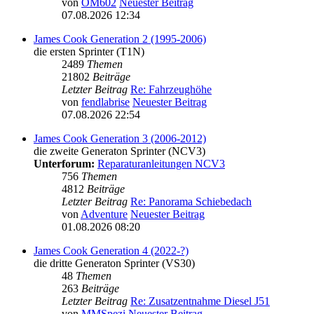
von
OM602
Neuester Beitrag
07.08.2026 12:34
James Cook Generation 2 (1995-2006)
die ersten Sprinter (T1N)
2489
Themen
21802
Beiträge
Letzter Beitrag
Re: Fahrzeughöhe
von
fendlabrise
Neuester Beitrag
07.08.2026 22:54
James Cook Generation 3 (2006-2012)
die zweite Generaton Sprinter (NCV3)
Unterforum:
Reparaturanleitungen NCV3
756
Themen
4812
Beiträge
Letzter Beitrag
Re: Panorama Schiebedach
von
Adventure
Neuester Beitrag
01.08.2026 08:20
James Cook Generation 4 (2022-?)
die dritte Generaton Sprinter (VS30)
48
Themen
263
Beiträge
Letzter Beitrag
Re: Zusatzentnahme Diesel J51
von
MMSpezi
Neuester Beitrag