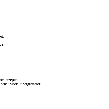
et.
adeln
Kochrezepte.
brik "Modellübergreifend"