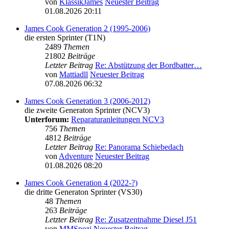
von
KlassikJames
Neuester Beitrag
01.08.2026 20:11
James Cook Generation 2 (1995-2006)
die ersten Sprinter (T1N)
2489
Themen
21802
Beiträge
Letzter Beitrag
Re: Abstützung der Bordbatter…
von
Mattiadll
Neuester Beitrag
07.08.2026 06:32
James Cook Generation 3 (2006-2012)
die zweite Generaton Sprinter (NCV3)
Unterforum:
Reparaturanleitungen NCV3
756
Themen
4812
Beiträge
Letzter Beitrag
Re: Panorama Schiebedach
von
Adventure
Neuester Beitrag
01.08.2026 08:20
James Cook Generation 4 (2022-?)
die dritte Generaton Sprinter (VS30)
48
Themen
263
Beiträge
Letzter Beitrag
Re: Zusatzentnahme Diesel J51
von
MMSpezi
Neuester Beitrag