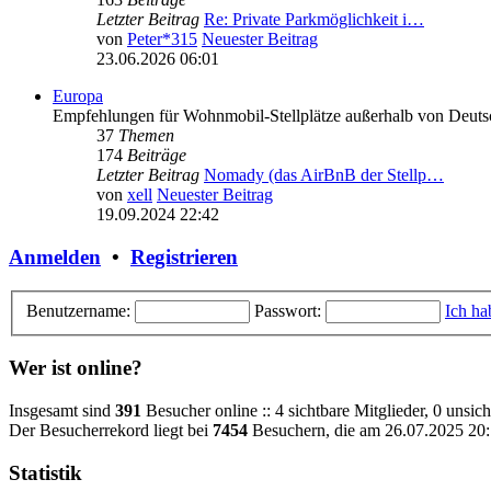
Letzter Beitrag
Re: Private Parkmöglichkeit i…
von
Peter*315
Neuester Beitrag
23.06.2026 06:01
Europa
Empfehlungen für Wohnmobil-Stellplätze außerhalb von Deuts
37
Themen
174
Beiträge
Letzter Beitrag
Nomady (das AirBnB der Stellp…
von
xell
Neuester Beitrag
19.09.2024 22:42
Anmelden
•
Registrieren
Benutzername:
Passwort:
Ich ha
Wer ist online?
Insgesamt sind
391
Besucher online :: 4 sichtbare Mitglieder, 0 unsic
Der Besucherrekord liegt bei
7454
Besuchern, die am 26.07.2025 20:1
Statistik