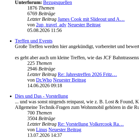
Unterforum:
Bezugsquellen
1876
Themen
6769
Beiträge
Letzter Beitrag
James Cook mit Slideout und A…
von
2up_travel_adv
Neuester Beitrag
05.08.2026 11:56
Treffen und Events
Große Treffen werden hier angekündigt, vorbereitet und bewert
es geht aber auch um kleine Treffen, wie das JCF Bahntrassenr
225
Themen
2946
Beiträge
Letzter Beitrag
Re: Jahrestreffen 2026 Fritz…
von
Dr.Who
Neuester Beitrag
14.06.2026 09:18
Dies und Das - Vorstellung
... und was sonst nirgends reinpasst, wie z. B. Lost & Found, 
Allgemeine Technik-Fragen zum Wohnmobil gehören in die Ru
700
Themen
3504
Beiträge
Letzter Beitrag
Re: Vorstellung Volkercook Ra…
von
Linus
Neuester Beitrag
13.07.2026 14:37