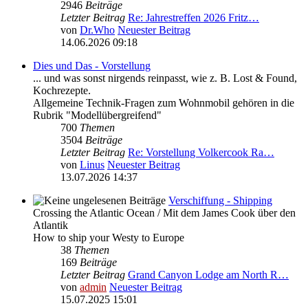
2946
Beiträge
Letzter Beitrag
Re: Jahrestreffen 2026 Fritz…
von
Dr.Who
Neuester Beitrag
14.06.2026 09:18
Dies und Das - Vorstellung
... und was sonst nirgends reinpasst, wie z. B. Lost & Found,
Kochrezepte.
Allgemeine Technik-Fragen zum Wohnmobil gehören in die
Rubrik "Modellübergreifend"
700
Themen
3504
Beiträge
Letzter Beitrag
Re: Vorstellung Volkercook Ra…
von
Linus
Neuester Beitrag
13.07.2026 14:37
Verschiffung - Shipping
Crossing the Atlantic Ocean / Mit dem James Cook über den
Atlantik
How to ship your Westy to Europe
38
Themen
169
Beiträge
Letzter Beitrag
Grand Canyon Lodge am North R…
von
admin
Neuester Beitrag
15.07.2025 15:01