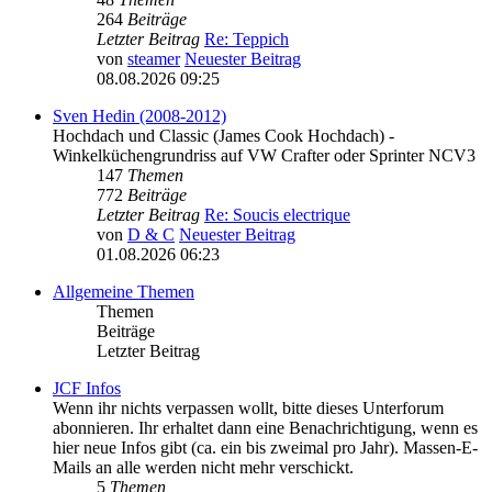
264
Beiträge
Letzter Beitrag
Re: Teppich
von
steamer
Neuester Beitrag
08.08.2026 09:25
Sven Hedin (2008-2012)
Hochdach und Classic (James Cook Hochdach) -
Winkelküchengrundriss auf VW Crafter oder Sprinter NCV3
147
Themen
772
Beiträge
Letzter Beitrag
Re: Soucis electrique
von
D & C
Neuester Beitrag
01.08.2026 06:23
Allgemeine Themen
Themen
Beiträge
Letzter Beitrag
JCF Infos
Wenn ihr nichts verpassen wollt, bitte dieses Unterforum
abonnieren. Ihr erhaltet dann eine Benachrichtigung, wenn es
hier neue Infos gibt (ca. ein bis zweimal pro Jahr). Massen-E-
Mails an alle werden nicht mehr verschickt.
5
Themen