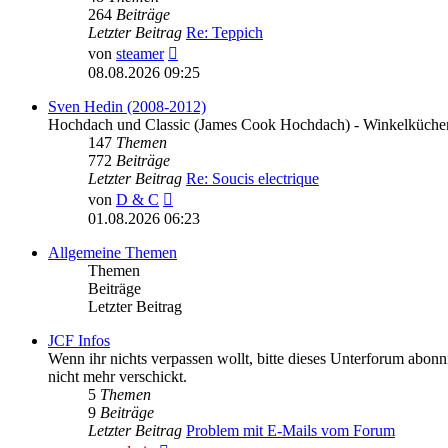
264
Beiträge
Letzter Beitrag
Re: Teppich
Neuester
von
steamer
Beitrag
08.08.2026 09:25
Sven Hedin (2008-2012)
Hochdach und Classic (James Cook Hochdach) - Winkelküchen
147
Themen
772
Beiträge
Letzter Beitrag
Re: Soucis electrique
Neuester
von
D & C
Beitrag
01.08.2026 06:23
Allgemeine Themen
Themen
Beiträge
Letzter Beitrag
JCF Infos
Wenn ihr nichts verpassen wollt, bitte dieses Unterforum abonni
nicht mehr verschickt.
5
Themen
9
Beiträge
Letzter Beitrag
Problem mit E-Mails vom Forum
Neuester