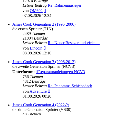
12976
Beiträge
Letzter Beitrag
Re: Rahmenausleger
Neuester
von
OM602
Beitrag
07.08.2026 12:34
James Cook Generation 2 (1995-2006)
die ersten Sprinter (T1N)
2489
Themen
21804
Beiträge
Letzter Beitrag
Re: Neuer Besitzer und viele …
Neuester
von
Lincoln
Beitrag
08.08.2026 12:10
James Cook Generation 3 (2006-2012)
die zweite Generaton Sprinter (NCV3)
Unterforum:
Reparaturanleitungen NCV3
756
Themen
4812
Beiträge
Letzter Beitrag
Re: Panorama Schiebedach
Neuester
von
Adventure
Beitrag
01.08.2026 08:20
James Cook Generation 4 (2022-?)
die dritte Generaton Sprinter (VS30)
48
Themen