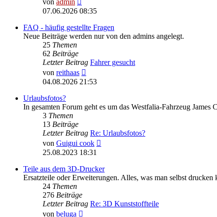
von
admin
Beitrag
07.06.2026 08:35
FAQ - häufig gestellte Fragen
Neue Beiträge werden nur von den admins angelegt.
25
Themen
62
Beiträge
Letzter Beitrag
Fahrer gesucht
Neuester
von
reithaas
Beitrag
04.08.2026 21:53
Urlaubsfotos?
In gesamten Forum geht es um das Westfalia-Fahrzeug James Co
3
Themen
13
Beiträge
Letzter Beitrag
Re: Urlaubsfotos?
Neuester
von
Guigui cook
Beitrag
25.08.2023 18:31
Teile aus dem 3D-Drucker
Ersatzteile oder Erweiterungen. Alles, was man selbst drucken 
24
Themen
276
Beiträge
Letzter Beitrag
Re: 3D Kunststoffteile
Neuester
von
beluga