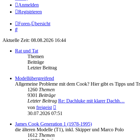
Anmelden
Registrieren
Foren-Übersicht
Suche
Aktuelle Zeit: 08.08.2026 16:44
Rat und Tat
Themen
Beiträge
Letzter Beitrag
Modellübergreifend
Allgemeine Probleme mit dem Cook? Hier gibt es Tipps und Tr
1260
Themen
9301
Beiträge
Letzter Beitrag
Re: Dachluke mit klarer Dachh…
Neuester
von
freigeist
Beitrag
30.07.2026 07:51
James Cook Generation 1 (1978-1995)
die älteren Modelle (T1), inkl. Skipper und Marco Polo
1612
Themen