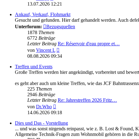
Beitrag
13.07.2026 12:21
Ankauf, Verkauf, Flohmarkt
Gesucht und gefunden. Hier darf gehandelt werden. Auch defekt
Unterforum:
Bezugsquellen
1878
Themen
6772
Beiträge
Letzter Beitrag
Re: Réservoir d'eau propre et…
Neuester
von
Vincent L
Beitrag
08.08.2026 09:34
Treffen und Events
Große Treffen werden hier angekündigt, vorbereitet und bewert
es geht aber auch um kleine Treffen, wie das JCF Bahntrassenr
225
Themen
2946
Beiträge
Letzter Beitrag
Re: Jahrestreffen 2026 Fritz…
Neuester
von
Dr.Who
Beitrag
14.06.2026 09:18
Dies und Das - Vorstellung
... und was sonst nirgends reinpasst, wie z. B. Lost & Found, 
Allgemeine Technik-Fragen zum Wohnmobil gehören in die Ru