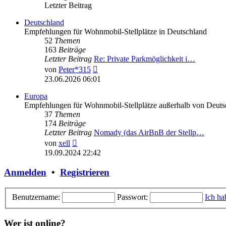
Letzter Beitrag
Deutschland
Empfehlungen für Wohnmobil-Stellplätze in Deutschland
52
Themen
163
Beiträge
Letzter Beitrag
Re: Private Parkmöglichkeit i…
Neuester
von
Peter*315
Beitrag
23.06.2026 06:01
Europa
Empfehlungen für Wohnmobil-Stellplätze außerhalb von Deuts
37
Themen
174
Beiträge
Letzter Beitrag
Nomady (das AirBnB der Stellp…
Neuester
von
xell
Beitrag
19.09.2024 22:42
Anmelden
•
Registrieren
Benutzername:
Passwort:
Ich ha
Wer ist online?