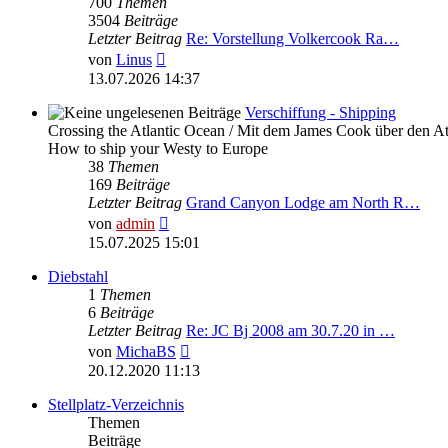
700
Themen
3504
Beiträge
Letzter Beitrag
Re: Vorstellung Volkercook Ra…
Neuester
von
Linus
Beitrag
13.07.2026 14:37
Verschiffung - Shipping
Crossing the Atlantic Ocean / Mit dem James Cook über den At
How to ship your Westy to Europe
38
Themen
169
Beiträge
Letzter Beitrag
Grand Canyon Lodge am North R…
Neuester
von
admin
Beitrag
15.07.2025 15:01
Diebstahl
1
Themen
6
Beiträge
Letzter Beitrag
Re: JC Bj 2008 am 30.7.20 in …
Neuester
von
MichaBS
Beitrag
20.12.2020 11:13
Stellplatz-Verzeichnis
Themen
Beiträge