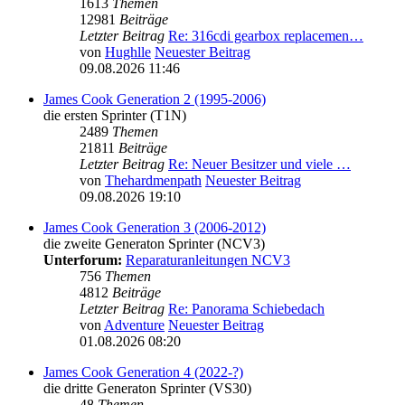
1613
Themen
12981
Beiträge
Letzter Beitrag
Re: 316cdi gearbox replacemen…
von
Hughlle
Neuester Beitrag
09.08.2026 11:46
James Cook Generation 2 (1995-2006)
die ersten Sprinter (T1N)
2489
Themen
21811
Beiträge
Letzter Beitrag
Re: Neuer Besitzer und viele …
von
Thehardmenpath
Neuester Beitrag
09.08.2026 19:10
James Cook Generation 3 (2006-2012)
die zweite Generaton Sprinter (NCV3)
Unterforum:
Reparaturanleitungen NCV3
756
Themen
4812
Beiträge
Letzter Beitrag
Re: Panorama Schiebedach
von
Adventure
Neuester Beitrag
01.08.2026 08:20
James Cook Generation 4 (2022-?)
die dritte Generaton Sprinter (VS30)
48
Themen