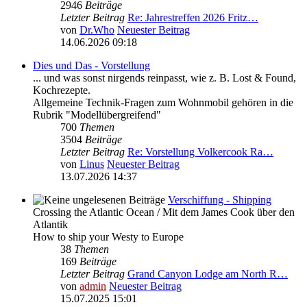
2946
Beiträge
Letzter Beitrag
Re: Jahrestreffen 2026 Fritz…
von
Dr.Who
Neuester Beitrag
14.06.2026 09:18
Dies und Das - Vorstellung
... und was sonst nirgends reinpasst, wie z. B. Lost & Found,
Kochrezepte.
Allgemeine Technik-Fragen zum Wohnmobil gehören in die
Rubrik "Modellübergreifend"
700
Themen
3504
Beiträge
Letzter Beitrag
Re: Vorstellung Volkercook Ra…
von
Linus
Neuester Beitrag
13.07.2026 14:37
Verschiffung - Shipping
Crossing the Atlantic Ocean / Mit dem James Cook über den
Atlantik
How to ship your Westy to Europe
38
Themen
169
Beiträge
Letzter Beitrag
Grand Canyon Lodge am North R…
von
admin
Neuester Beitrag
15.07.2025 15:01