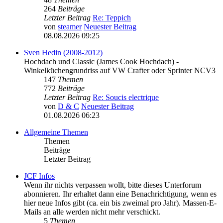
264
Beiträge
Letzter Beitrag
Re: Teppich
von
steamer
Neuester Beitrag
08.08.2026 09:25
Sven Hedin (2008-2012)
Hochdach und Classic (James Cook Hochdach) -
Winkelküchengrundriss auf VW Crafter oder Sprinter NCV3
147
Themen
772
Beiträge
Letzter Beitrag
Re: Soucis electrique
von
D & C
Neuester Beitrag
01.08.2026 06:23
Allgemeine Themen
Themen
Beiträge
Letzter Beitrag
JCF Infos
Wenn ihr nichts verpassen wollt, bitte dieses Unterforum
abonnieren. Ihr erhaltet dann eine Benachrichtigung, wenn es
hier neue Infos gibt (ca. ein bis zweimal pro Jahr). Massen-E-
Mails an alle werden nicht mehr verschickt.
5
Themen