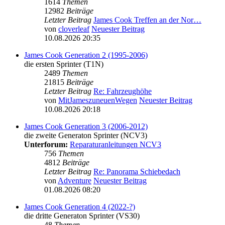
1614
Themen
12982
Beiträge
Letzter Beitrag
James Cook Treffen an der Nor…
von
cloverleaf
Neuester Beitrag
10.08.2026 20:35
James Cook Generation 2 (1995-2006)
die ersten Sprinter (T1N)
2489
Themen
21815
Beiträge
Letzter Beitrag
Re: Fahrzeughöhe
von
MitJameszuneuenWegen
Neuester Beitrag
10.08.2026 20:18
James Cook Generation 3 (2006-2012)
die zweite Generaton Sprinter (NCV3)
Unterforum:
Reparaturanleitungen NCV3
756
Themen
4812
Beiträge
Letzter Beitrag
Re: Panorama Schiebedach
von
Adventure
Neuester Beitrag
01.08.2026 08:20
James Cook Generation 4 (2022-?)
die dritte Generaton Sprinter (VS30)
48
Themen