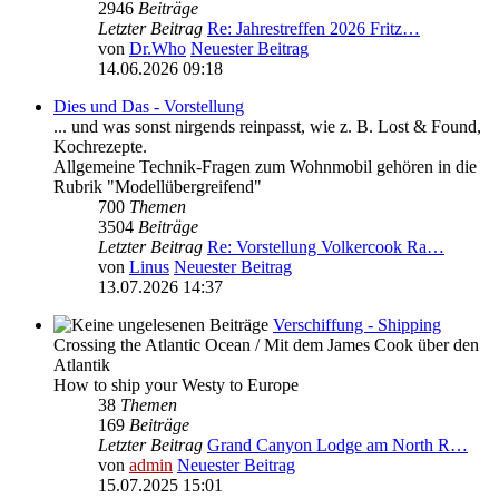
2946
Beiträge
Letzter Beitrag
Re: Jahrestreffen 2026 Fritz…
von
Dr.Who
Neuester Beitrag
14.06.2026 09:18
Dies und Das - Vorstellung
... und was sonst nirgends reinpasst, wie z. B. Lost & Found,
Kochrezepte.
Allgemeine Technik-Fragen zum Wohnmobil gehören in die
Rubrik "Modellübergreifend"
700
Themen
3504
Beiträge
Letzter Beitrag
Re: Vorstellung Volkercook Ra…
von
Linus
Neuester Beitrag
13.07.2026 14:37
Verschiffung - Shipping
Crossing the Atlantic Ocean / Mit dem James Cook über den
Atlantik
How to ship your Westy to Europe
38
Themen
169
Beiträge
Letzter Beitrag
Grand Canyon Lodge am North R…
von
admin
Neuester Beitrag
15.07.2025 15:01