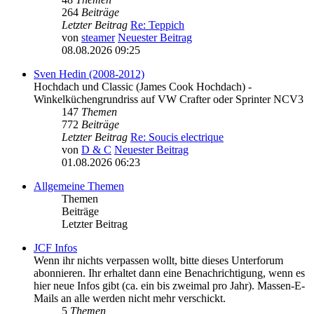
264
Beiträge
Letzter Beitrag
Re: Teppich
von
steamer
Neuester Beitrag
08.08.2026 09:25
Sven Hedin (2008-2012)
Hochdach und Classic (James Cook Hochdach) -
Winkelküchengrundriss auf VW Crafter oder Sprinter NCV3
147
Themen
772
Beiträge
Letzter Beitrag
Re: Soucis electrique
von
D & C
Neuester Beitrag
01.08.2026 06:23
Allgemeine Themen
Themen
Beiträge
Letzter Beitrag
JCF Infos
Wenn ihr nichts verpassen wollt, bitte dieses Unterforum
abonnieren. Ihr erhaltet dann eine Benachrichtigung, wenn es
hier neue Infos gibt (ca. ein bis zweimal pro Jahr). Massen-E-
Mails an alle werden nicht mehr verschickt.
5
Themen