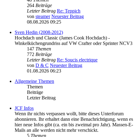
264
Beiträge
Letzter Beitrag
Re: Teppich
von
steamer
Neuester Beitrag
08.08.2026 09:25
Sven Hedin (2008-2012)
Hochdach und Classic (James Cook Hochdach) -
Winkelküchengrundriss auf VW Crafter oder Sprinter NCV3
147
Themen
772
Beiträge
Letzter Beitrag
Re: Soucis electrique
von
D & C
Neuester Beitrag
01.08.2026 06:23
Allgemeine Themen
Themen
Beiträge
Letzter Beitrag
JCF Infos
Wenn ihr nichts verpassen wollt, bitte dieses Unterforum
abonnieren. Ihr erhaltet dann eine Benachrichtigung, wenn es
hier neue Infos gibt (ca. ein bis zweimal pro Jahr). Massen-E-
Mails an alle werden nicht mehr verschickt.
5
Themen