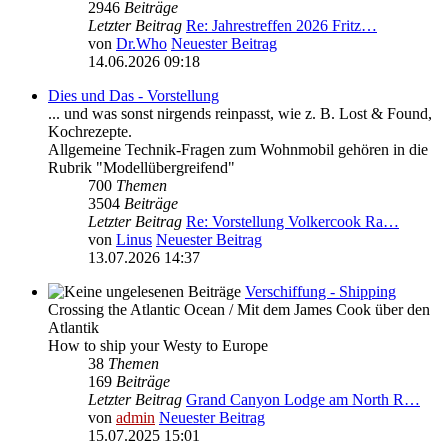
2946
Beiträge
Letzter Beitrag
Re: Jahrestreffen 2026 Fritz…
von
Dr.Who
Neuester Beitrag
14.06.2026 09:18
Dies und Das - Vorstellung
... und was sonst nirgends reinpasst, wie z. B. Lost & Found,
Kochrezepte.
Allgemeine Technik-Fragen zum Wohnmobil gehören in die
Rubrik "Modellübergreifend"
700
Themen
3504
Beiträge
Letzter Beitrag
Re: Vorstellung Volkercook Ra…
von
Linus
Neuester Beitrag
13.07.2026 14:37
Verschiffung - Shipping
Crossing the Atlantic Ocean / Mit dem James Cook über den
Atlantik
How to ship your Westy to Europe
38
Themen
169
Beiträge
Letzter Beitrag
Grand Canyon Lodge am North R…
von
admin
Neuester Beitrag
15.07.2025 15:01