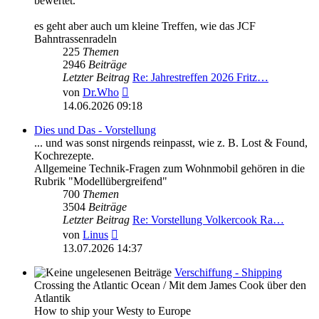
bewertet.
es geht aber auch um kleine Treffen, wie das JCF
Bahntrassenradeln
225
Themen
2946
Beiträge
Letzter Beitrag
Re: Jahrestreffen 2026 Fritz…
Neuester
von
Dr.Who
Beitrag
14.06.2026 09:18
Dies und Das - Vorstellung
... und was sonst nirgends reinpasst, wie z. B. Lost & Found,
Kochrezepte.
Allgemeine Technik-Fragen zum Wohnmobil gehören in die
Rubrik "Modellübergreifend"
700
Themen
3504
Beiträge
Letzter Beitrag
Re: Vorstellung Volkercook Ra…
Neuester
von
Linus
Beitrag
13.07.2026 14:37
Verschiffung - Shipping
Crossing the Atlantic Ocean / Mit dem James Cook über den
Atlantik
How to ship your Westy to Europe