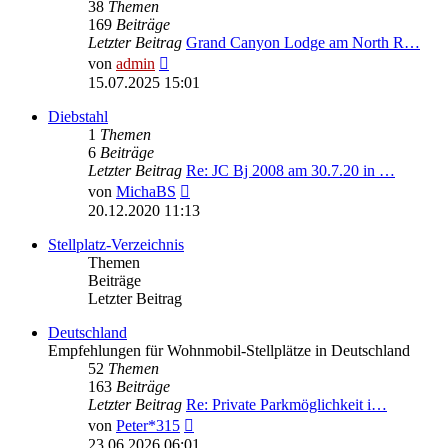
38
Themen
169
Beiträge
Letzter Beitrag
Grand Canyon Lodge am North R…
Neuester
von
admin
Beitrag
15.07.2025 15:01
Diebstahl
1
Themen
6
Beiträge
Letzter Beitrag
Re: JC Bj 2008 am 30.7.20 in …
Neuester
von
MichaBS
Beitrag
20.12.2020 11:13
Stellplatz-Verzeichnis
Themen
Beiträge
Letzter Beitrag
Deutschland
Empfehlungen für Wohnmobil-Stellplätze in Deutschland
52
Themen
163
Beiträge
Letzter Beitrag
Re: Private Parkmöglichkeit i…
Neuester
von
Peter*315
Beitrag
23.06.2026 06:01