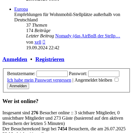
Europa
Empfehlungen für Wohnmobil-Stellplätze außerhalb von
Deutschland
37
Themen
174
Beiträge
Letzter Beitrag
Nomady (das AirBnB der Stellp…
Neuester
von
xell
Beitrag
19.09.2024 22:42
Anmelden
•
Registrieren
Benutzername:
Passwort:
Ich habe mein Passwort vergessen
|
Angemeldet bleiben
Wer ist online?
Insgesamt sind
276
Besucher online :: 3 sichtbare Mitglieder, 0
unsichtbare Mitglieder und 273 Gäste (basierend auf den aktiven
Besuchern der letzten 5 Minuten)
Der Besucherrekord liegt bei
7454
Besuchern, die am 26.07.2025