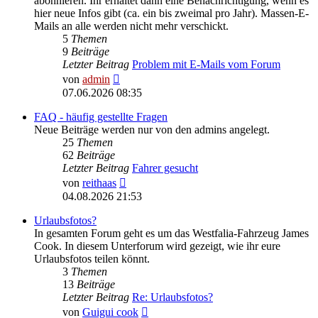
abonnieren. Ihr erhaltet dann eine Benachrichtigung, wenn es
hier neue Infos gibt (ca. ein bis zweimal pro Jahr). Massen-E-
Mails an alle werden nicht mehr verschickt.
5
Themen
9
Beiträge
Letzter Beitrag
Problem mit E-Mails vom Forum
Neuester
von
admin
Beitrag
07.06.2026 08:35
FAQ - häufig gestellte Fragen
Neue Beiträge werden nur von den admins angelegt.
25
Themen
62
Beiträge
Letzter Beitrag
Fahrer gesucht
Neuester
von
reithaas
Beitrag
04.08.2026 21:53
Urlaubsfotos?
In gesamten Forum geht es um das Westfalia-Fahrzeug James
Cook. In diesem Unterforum wird gezeigt, wie ihr eure
Urlaubsfotos teilen könnt.
3
Themen
13
Beiträge
Letzter Beitrag
Re: Urlaubsfotos?
Neuester
von
Guigui cook