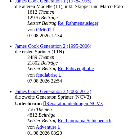
James Cook Generation 1 (1978-1995)
die älteren Modelle (T1), inkl. Skipper und Marco Polo
1612
Themen
12976
Beiträge
Letzter Beitrag
Re: Rahmenausleger
Neuester
von
OM602
Beitrag
07.08.2026 12:34
James Cook Generation 2 (1995-2006)
die ersten Sprinter (T1N)
2489
Themen
21802
Beiträge
Letzter Beitrag
Re: Fahrzeughöhe
Neuester
von
fendlabrise
Beitrag
07.08.2026 22:54
James Cook Generation 3 (2006-2012)
die zweite Generaton Sprinter (NCV3)
Unterforum:
Reparaturanleitungen NCV3
756
Themen
4812
Beiträge
Letzter Beitrag
Re: Panorama Schiebedach
Neuester
von
Adventure
Beitrag
01.08.2026 08:20