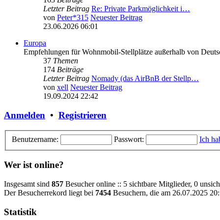
Letzter Beitrag
Re: Private Parkmöglichkeit i…
von
Peter*315
Neuester Beitrag
23.06.2026 06:01
Europa
Empfehlungen für Wohnmobil-Stellplätze außerhalb von Deuts
37
Themen
174
Beiträge
Letzter Beitrag
Nomady (das AirBnB der Stellp…
von
xell
Neuester Beitrag
19.09.2024 22:42
Anmelden
•
Registrieren
Benutzername:
Passwort:
Ich ha
Wer ist online?
Insgesamt sind
857
Besucher online :: 5 sichtbare Mitglieder, 0 unsic
Der Besucherrekord liegt bei
7454
Besuchern, die am 26.07.2025 20:1
Statistik