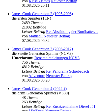
von
KlassikJames
Neuester Beitrag
01.08.2026 20:11
James Cook Generation 2 (1995-2006)
die ersten Sprinter (T1N)
2489
Themen
21802
Beiträge
Letzter Beitrag
Re: Abstützung der Bordbatter…
von
Mattiadll
Neuester Beitrag
07.08.2026 06:32
James Cook Generation 3 (2006-2012)
die zweite Generaton Sprinter (NCV3)
Unterforum:
Reparaturanleitungen NCV3
756
Themen
4812
Beiträge
Letzter Beitrag
Re: Panorama Schiebedach
von
Adventure
Neuester Beitrag
01.08.2026 08:20
James Cook Generation 4 (2022-?)
die dritte Generaton Sprinter (VS30)
48
Themen
263
Beiträge
Letzter Beitrag
Re: Zusatzentnahme Diesel J51
von
MMSpezi
Neuester Beitrag