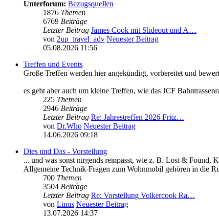
Unterforum:
Bezugsquellen
1876
Themen
6769
Beiträge
Letzter Beitrag
James Cook mit Slideout und A…
von
2up_travel_adv
Neuester Beitrag
05.08.2026 11:56
Treffen und Events
Große Treffen werden hier angekündigt, vorbereitet und bewert
es geht aber auch um kleine Treffen, wie das JCF Bahntrassenr
225
Themen
2946
Beiträge
Letzter Beitrag
Re: Jahrestreffen 2026 Fritz…
von
Dr.Who
Neuester Beitrag
14.06.2026 09:18
Dies und Das - Vorstellung
... und was sonst nirgends reinpasst, wie z. B. Lost & Found, 
Allgemeine Technik-Fragen zum Wohnmobil gehören in die Ru
700
Themen
3504
Beiträge
Letzter Beitrag
Re: Vorstellung Volkercook Ra…
von
Linus
Neuester Beitrag
13.07.2026 14:37