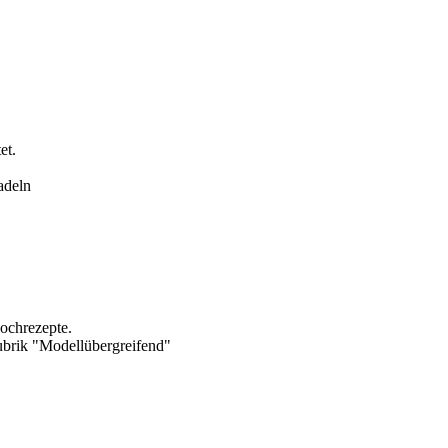
et.
adeln
Kochrezepte.
brik "Modellübergreifend"