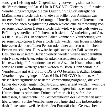
sonstigen Leistung oder Gegenleistung notwendig sind, so beruht
die Verarbeitung auf Art. 6 I lit. b DS-GVO. Gleiches gilt für solche
Verarbeitungsvorgänge die zur Durchführung vorvertraglicher
Maßnahmen erforderlich sind, etwa in Fällen von Anfragen zur
unseren Produkten oder Leistungen. Unterliegt unser Unternehmen
einer rechtlichen Verpflichtung durch welche eine Verarbeitung von
personenbezogenen Daten erforderlich wird, wie beispielsweise zur
Erfüllung steuerlicher Pflichten, so basiert die Verarbeitung auf Art.
6 I lit. c DS-GVO. In seltenen Fällen könnte die Verarbeitung von
personenbezogenen Daten erforderlich werden, um lebenswichtige
Interessen der betroffenen Person oder einer anderen natürlichen
Person zu schützen. Dies wäre beispielsweise der Fall, wenn ein
Besucher in unserem Betrieb verletzt werden würde und daraufhin
sein Name, sein Alter, seine Krankenkassendaten oder sonstige
lebenswichtige Informationen an einen Arzt, ein Krankenhaus oder
sonstige Dritte weitergegeben werden müssten. Dann würde die
Verarbeitung auf Art. 6 I lit. d DS-GVO beruhen. Letztlich könnten
Verarbeitungsvorgänge auf Art. 6 I lit. f DS-GVO beruhen. Auf
dieser Rechtsgrundlage basieren Verarbeitungsvorgänge, die von
keiner der vorgenannten Rechtsgrundlagen erfasst werden, wenn die
Verarbeitung zur Wahrung eines berechtigten Interesses unseres
Unternehmens oder eines Dritten erforderlich ist, sofern die
Interessen, Grundrechte und Grundfreiheiten des Betroffenen nicht
überwiegen. Solche Verarbeitungsvorgänge sind uns insbesondere
deshalb gestattet, weil sie durch den Europäischen Gesetzgeber