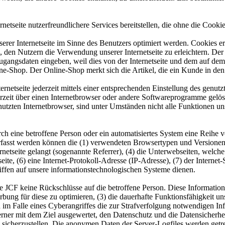
etseite nutzerfreundlichere Services bereitstellen, die ohne die Cook
erer Internetseite im Sinne des Benutzers optimiert werden. Cookies er
 den Nutzern die Verwendung unserer Internetseite zu erleichtern. Der 
ne Zugangsdaten eingeben, weil dies von der Internetseite und dem au
ne-Shop. Der Online-Shop merkt sich die Artikel, die ein Kunde in den 
rnetseite jederzeit mittels einer entsprechenden Einstellung des genu
erzeit über einen Internetbrowser oder andere Softwareprogramme gelösc
utzten Internetbrowser, sind unter Umständen nicht alle Funktionen uns
 durch eine betroffene Person oder ein automatisiertes System eine Rei
Erfasst werden können die (1) verwendeten Browsertypen und Versionen
rnetseite gelangt (sogenannte Referrer), (4) die Unterwebseiten, welche
eite, (6) eine Internet-Protokoll-Adresse (IP-Adresse), (7) der Interne
ffen auf unsere informationstechnologischen Systeme dienen.
 JCF keine Rückschlüsse auf die betroffene Person. Diese Informationen
 Werbung für diese zu optimieren, (3) die dauerhafte Funktionsfähigkeit
n im Falle eines Cyberangriffes die zur Strafverfolgung notwendigen I
ferner mit dem Ziel ausgewertet, den Datenschutz und die Datensicherh
 sicherzustellen. Die anonymen Daten der Server-Logfiles werden getr