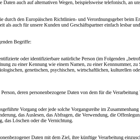
e Daten auch auf alternativen Wegen, beispielsweise telefonisch, an uns
, die durch den Europäischen Richtlinien- und Verordnungsgeber bei
it als auch für unsere Kunden und Geschäftspartner einfach lesbar und
genden Begriffe:
tifizierte oder identifizierbare natürliche Person (im Folgenden „betrof
uordnung zu einer Kennung wie einem Namen, zu einer Kennnummer, zu 
ischen, genetischen, psychischen, wirtschaftlichen, kulturellen oder so
liche Person, deren personenbezogene Daten von dem für die Verarbeitung
en ausgeführte Vorgang oder jede solche Vorgangsreihe im Zusammenhang
nderung, das Auslesen, das Abfragen, die Verwendung, die Offenlegun
g, das Löschen oder die Vernichtung.
sonenbezogener Daten mit dem Ziel, ihre künftige Verarbeitung einzus