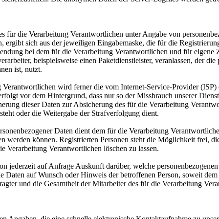
te des für die Verarbeitung Verantwortlichen unter Angabe von persone
n, ergibt sich aus der jeweiligen Eingabemaske, die für die Registrier
endung bei dem für die Verarbeitung Verantwortlichen und für eigene 
arbeiter, beispielsweise einen Paketdienstleister, veranlassen, der die
en ist, nutzt.
ung Verantwortlichen wird ferner die vom Internet-Service-Provider (IS
erfolgt vor dem Hintergrund, dass nur so der Missbrauch unserer Diens
herung dieser Daten zur Absicherung des für die Verarbeitung Verantwor
esteht oder die Weitergabe der Strafverfolgung dient.
ersonenbezogener Daten dient dem für die Verarbeitung Verantwortliche
ten werden können. Registrierten Personen steht die Möglichkeit frei,
ie Verarbeitung Verantwortlichen löschen zu lassen.
rson jederzeit auf Anfrage Auskunft darüber, welche personenbezogenen 
ene Daten auf Wunsch oder Hinweis der betroffenen Person, soweit dem
agter und die Gesamtheit der Mitarbeiter des für die Verarbeitung Ve
riften Angaben, die eine schnelle elektronische Kontaktaufnahme zu u