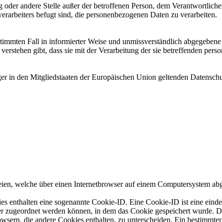
tung oder andere Stelle außer der betroffenen Person, dem Verantwortlich
erarbeiters befugt sind, die personenbezogenen Daten zu verarbeiten.
bestimmten Fall in informierter Weise und unmissverständlich abgegebe
verstehen gibt, dass sie mit der Verarbeitung der sie betreffenden per
ger in den Mitgliedstaaten der Europäischen Union geltenden Datensch
eien, welche über einen Internetbrowser auf einem Computersystem abg
es enthalten eine sogenannte Cookie-ID. Eine Cookie-ID ist eine einde
r zugeordnet werden können, in dem das Cookie gespeichert wurde. Die
owsern, die andere Cookies enthalten, zu unterscheiden. Ein bestimmte