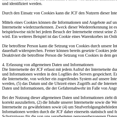
und identifiziert werden.
Durch den Einsatz von Cookies kann die JCF den Nutzern dieser Intern
Mittels eines Cookies können die Informationen und Angebote auf uns
Internetseite wiederzuerkennen. Zweck dieser Wiedererkennung ist es,
beispielsweise nicht bei jedem Besuch der Internetseite erneut sei
wird. Ein weiteres Beispiel ist das Cookie eines Warenkorbes im Onli
Die betroffene Person kann die Setzung von Cookies durch unsere Inte
dauerhaft widersprechen. Ferner können bereits gesetzte Cookies jed
Deaktiviert die betroffene Person die Setzung von Cookies in dem gen
4. Erfassung von allgemeinen Daten und Informationen
Die Internetseite der JCF erfasst mit jedem Aufruf der Internetseite
und Informationen werden in den Logfiles des Servers gespeichert. 
die Internetseite, von welcher ein zugreifendes System auf unsere Inte
werden, (5) das Datum und die Uhrzeit eines Zugriffs auf die Internets
Daten und Informationen, die der Gefahrenabwehr im Falle von Angri
Bei der Nutzung dieser allgemeinen Daten und Informationen zieht die
korrekt auszuliefern, (2) die Inhalte unserer Internetseite sowie die
Internetseite zu gewährleisten sowie (4) um Strafverfolgungsbehörde
Informationen werden durch die JCF daher einerseits statistisch und 
Schutzniveau für die von uns verarbeiteten personenbezogenen Daten