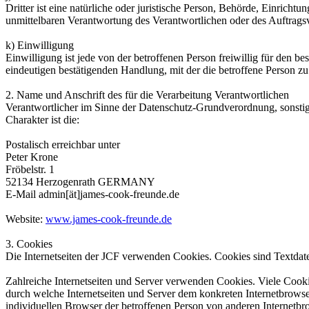
Dritter ist eine natürliche oder juristische Person, Behörde, Einrich
unmittelbaren Verantwortung des Verantwortlichen oder des Auftragsv
k) Einwilligung
Einwilligung ist jede von der betroffenen Person freiwillig für den 
eindeutigen bestätigenden Handlung, mit der die betroffene Person zu 
2. Name und Anschrift des für die Verarbeitung Verantwortlichen
Verantwortlicher im Sinne der Datenschutz-Grundverordnung, sonsti
Charakter ist die:
Postalisch erreichbar unter
Peter Krone
Fröbelstr. 1
52134 Herzogenrath GERMANY
E-Mail admin[ät]james-cook-freunde.de
Website:
www.james-cook-freunde.de
3. Cookies
Die Internetseiten der JCF verwenden Cookies. Cookies sind Textdat
Zahlreiche Internetseiten und Server verwenden Cookies. Viele Cooki
durch welche Internetseiten und Server dem konkreten Internetbrowse
individuellen Browser der betroffenen Person von anderen Internetbr