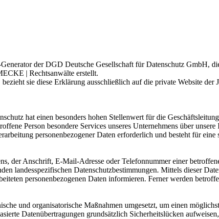
enerator der DGD Deutsche Gesellschaft für Datenschutz GmbH, die al
KE | Rechtsanwälte erstellt.
ezieht sie diese Erklärung ausschließlich auf die private Website der
schutz hat einen besonders hohen Stellenwert für die Geschäftsleitung 
offene Person besondere Services unseres Unternehmens über unsere I
rarbeitung personenbezogener Daten erforderlich und besteht für eine 
, der Anschrift, E-Mail-Adresse oder Telefonnummer einer betroffenen
den landesspezifischen Datenschutzbestimmungen. Mittels dieser Date
iteten personenbezogenen Daten informieren. Ferner werden betroffen
hnische und organisatorische Maßnahmen umgesetzt, um einen möglichst l
ierte Datenübertragungen grundsätzlich Sicherheitslücken aufweisen, 