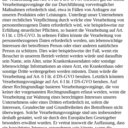
Verarbeitungsvorgänge die zur Durchführung vorvertraglicher
Maßnahmen erforderlich sind, etwa in Fällen von Anfragen zur
unseren Produkten oder Leistungen. Unterliegt unser Unternehmen
einer rechtlichen Verpflichtung durch welche eine Verarbeitung von
personenbezogenen Daten erforderlich wird, wie beispielsweise zur
Erfüllung steuerlicher Pflichten, so basiert die Verarbeitung auf Art.
6 I lit. c DS-GVO. In seltenen Fällen könnte die Verarbeitung von
personenbezogenen Daten erforderlich werden, um lebenswichtige
Interessen der betroffenen Person oder einer anderen natürlichen
Person zu schützen. Dies wäre beispielsweise der Fall, wenn ein
Besucher in unserem Betrieb verletzt werden würde und daraufhin
sein Name, sein Alter, seine Krankenkassendaten oder sonstige
lebenswichtige Informationen an einen Arzt, ein Krankenhaus oder
sonstige Dritte weitergegeben werden müssten. Dann würde die
Verarbeitung auf Art. 6 I lit. d DS-GVO beruhen. Letztlich könnten
Verarbeitungsvorgänge auf Art. 6 I lit. f DS-GVO beruhen. Auf
dieser Rechtsgrundlage basieren Verarbeitungsvorgänge, die von
keiner der vorgenannten Rechtsgrundlagen erfasst werden, wenn die
Verarbeitung zur Wahrung eines berechtigten Interesses unseres
Unternehmens oder eines Dritten erforderlich ist, sofern die
Interessen, Grundrechte und Grundfreiheiten des Betroffenen nicht
überwiegen. Solche Verarbeitungsvorgänge sind uns insbesondere
deshalb gestattet, weil sie durch den Europäischen Gesetzgeber
besonders erwähnt wurden. Er vertrat insoweit die Auffassung, dass
ein berechtigtes Interesse anzunehmen sein könnte, wenn die