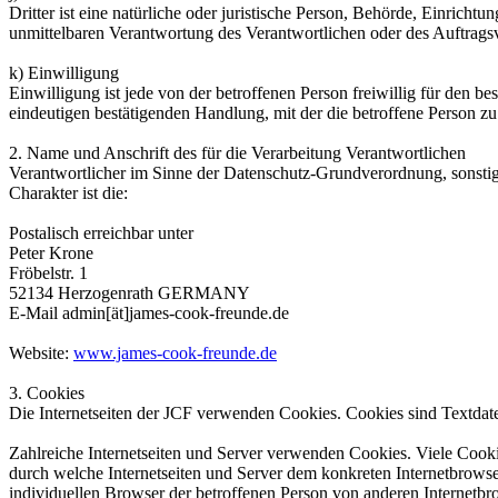
Dritter ist eine natürliche oder juristische Person, Behörde, Einrich
unmittelbaren Verantwortung des Verantwortlichen oder des Auftragsv
k) Einwilligung
Einwilligung ist jede von der betroffenen Person freiwillig für den 
eindeutigen bestätigenden Handlung, mit der die betroffene Person zu 
2. Name und Anschrift des für die Verarbeitung Verantwortlichen
Verantwortlicher im Sinne der Datenschutz-Grundverordnung, sonsti
Charakter ist die:
Postalisch erreichbar unter
Peter Krone
Fröbelstr. 1
52134 Herzogenrath GERMANY
E-Mail admin[ät]james-cook-freunde.de
Website:
www.james-cook-freunde.de
3. Cookies
Die Internetseiten der JCF verwenden Cookies. Cookies sind Textdat
Zahlreiche Internetseiten und Server verwenden Cookies. Viele Cooki
durch welche Internetseiten und Server dem konkreten Internetbrowse
individuellen Browser der betroffenen Person von anderen Internetbr