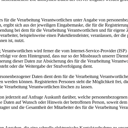
te des für die Verarbeitung Verantwortlichen unter Angabe von persone
n, ergibt sich aus der jeweiligen Eingabemaske, die für die Registrier
endung bei dem für die Verarbeitung Verantwortlichen und für eigene 
arbeiter, beispielsweise einen Paketdienstleister, veranlassen, der die
en ist, nutzt.
ung Verantwortlichen wird ferner die vom Internet-Service-Provider (IS
erfolgt vor dem Hintergrund, dass nur so der Missbrauch unserer Diens
herung dieser Daten zur Absicherung des für die Verarbeitung Verantwor
esteht oder die Weitergabe der Strafverfolgung dient.
ersonenbezogener Daten dient dem für die Verarbeitung Verantwortliche
ten werden können. Registrierten Personen steht die Möglichkeit frei,
ie Verarbeitung Verantwortlichen löschen zu lassen.
rson jederzeit auf Anfrage Auskunft darüber, welche personenbezogenen 
ene Daten auf Wunsch oder Hinweis der betroffenen Person, soweit dem
agter und die Gesamtheit der Mitarbeiter des für die Verarbeitung Ve
riften Angaben, die eine schnelle elektronische Kontaktaufnahme zu u