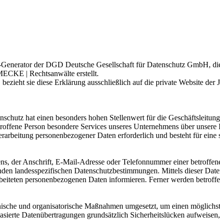
enerator der DGD Deutsche Gesellschaft für Datenschutz GmbH, die al
KE | Rechtsanwälte erstellt.
ezieht sie diese Erklärung ausschließlich auf die private Website der
schutz hat einen besonders hohen Stellenwert für die Geschäftsleitung 
offene Person besondere Services unseres Unternehmens über unsere I
rarbeitung personenbezogener Daten erforderlich und besteht für eine 
, der Anschrift, E-Mail-Adresse oder Telefonnummer einer betroffenen
den landesspezifischen Datenschutzbestimmungen. Mittels dieser Date
iteten personenbezogenen Daten informieren. Ferner werden betroffen
hnische und organisatorische Maßnahmen umgesetzt, um einen möglichst l
ierte Datenübertragungen grundsätzlich Sicherheitslücken aufweisen, 