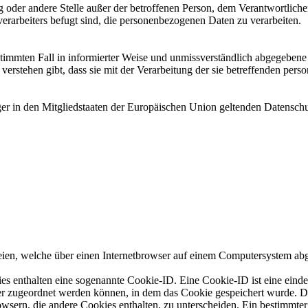
tung oder andere Stelle außer der betroffenen Person, dem Verantwortlich
erarbeiters befugt sind, die personenbezogenen Daten zu verarbeiten.
bestimmten Fall in informierter Weise und unmissverständlich abgegebe
verstehen gibt, dass sie mit der Verarbeitung der sie betreffenden per
ger in den Mitgliedstaaten der Europäischen Union geltenden Datensch
eien, welche über einen Internetbrowser auf einem Computersystem abg
es enthalten eine sogenannte Cookie-ID. Eine Cookie-ID ist eine einde
r zugeordnet werden können, in dem das Cookie gespeichert wurde. Die
owsern, die andere Cookies enthalten, zu unterscheiden. Ein bestimmte