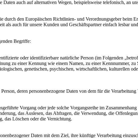
e Daten auch auf alternativen Wegen, beispielsweise telefonisch, an uns
, die durch den Europäischen Richtlinien- und Verordnungsgeber bei
it als auch für unsere Kunden und Geschäftspartner einfach lesbar und
genden Begriffe:
tifizierte oder identifizierbare natürliche Person (im Folgenden „betrof
uordnung zu einer Kennung wie einem Namen, zu einer Kennnummer, zu 
ischen, genetischen, psychischen, wirtschaftlichen, kulturellen oder so
liche Person, deren personenbezogene Daten von dem für die Verarbeitung
en ausgeführte Vorgang oder jede solche Vorgangsreihe im Zusammenhang
nderung, das Auslesen, das Abfragen, die Verwendung, die Offenlegun
g, das Löschen oder die Vernichtung.
sonenbezogener Daten mit dem Ziel, ihre künftige Verarbeitung einzus