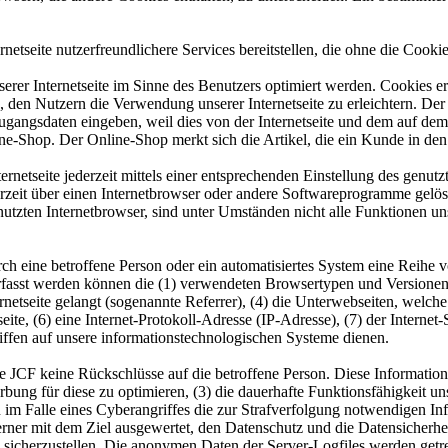
etseite nutzerfreundlichere Services bereitstellen, die ohne die Cook
erer Internetseite im Sinne des Benutzers optimiert werden. Cookies er
 den Nutzern die Verwendung unserer Internetseite zu erleichtern. Der 
ne Zugangsdaten eingeben, weil dies von der Internetseite und dem au
ne-Shop. Der Online-Shop merkt sich die Artikel, die ein Kunde in den 
rnetseite jederzeit mittels einer entsprechenden Einstellung des genu
erzeit über einen Internetbrowser oder andere Softwareprogramme gelösc
utzten Internetbrowser, sind unter Umständen nicht alle Funktionen uns
 durch eine betroffene Person oder ein automatisiertes System eine Rei
Erfasst werden können die (1) verwendeten Browsertypen und Versionen
rnetseite gelangt (sogenannte Referrer), (4) die Unterwebseiten, welche
eite, (6) eine Internet-Protokoll-Adresse (IP-Adresse), (7) der Interne
ffen auf unsere informationstechnologischen Systeme dienen.
 JCF keine Rückschlüsse auf die betroffene Person. Diese Informationen
 Werbung für diese zu optimieren, (3) die dauerhafte Funktionsfähigkeit
n im Falle eines Cyberangriffes die zur Strafverfolgung notwendigen I
ferner mit dem Ziel ausgewertet, den Datenschutz und die Datensicherh
 sicherzustellen. Die anonymen Daten der Server-Logfiles werden getr