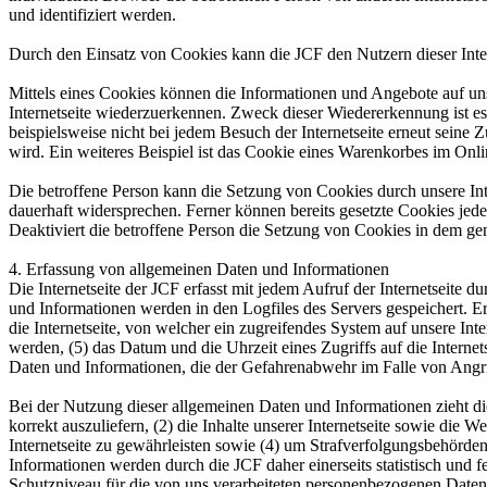
und identifiziert werden.
Durch den Einsatz von Cookies kann die JCF den Nutzern dieser Intern
Mittels eines Cookies können die Informationen und Angebote auf uns
Internetseite wiederzuerkennen. Zweck dieser Wiedererkennung ist es,
beispielsweise nicht bei jedem Besuch der Internetseite erneut sei
wird. Ein weiteres Beispiel ist das Cookie eines Warenkorbes im Onli
Die betroffene Person kann die Setzung von Cookies durch unsere Inte
dauerhaft widersprechen. Ferner können bereits gesetzte Cookies jed
Deaktiviert die betroffene Person die Setzung von Cookies in dem gen
4. Erfassung von allgemeinen Daten und Informationen
Die Internetseite der JCF erfasst mit jedem Aufruf der Internetseite
und Informationen werden in den Logfiles des Servers gespeichert. 
die Internetseite, von welcher ein zugreifendes System auf unsere Inte
werden, (5) das Datum und die Uhrzeit eines Zugriffs auf die Internets
Daten und Informationen, die der Gefahrenabwehr im Falle von Angri
Bei der Nutzung dieser allgemeinen Daten und Informationen zieht die
korrekt auszuliefern, (2) die Inhalte unserer Internetseite sowie die
Internetseite zu gewährleisten sowie (4) um Strafverfolgungsbehörde
Informationen werden durch die JCF daher einerseits statistisch und 
Schutzniveau für die von uns verarbeiteten personenbezogenen Daten