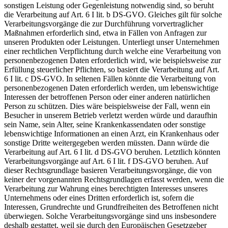
sonstigen Leistung oder Gegenleistung notwendig sind, so beruht
die Verarbeitung auf Art. 6 I lit. b DS-GVO. Gleiches gilt für solche
Verarbeitungsvorgänge die zur Durchführung vorvertraglicher
Maßnahmen erforderlich sind, etwa in Fällen von Anfragen zur
unseren Produkten oder Leistungen. Unterliegt unser Unternehmen
einer rechtlichen Verpflichtung durch welche eine Verarbeitung von
personenbezogenen Daten erforderlich wird, wie beispielsweise zur
Erfüllung steuerlicher Pflichten, so basiert die Verarbeitung auf Art.
6 I lit. c DS-GVO. In seltenen Fällen könnte die Verarbeitung von
personenbezogenen Daten erforderlich werden, um lebenswichtige
Interessen der betroffenen Person oder einer anderen natürlichen
Person zu schützen. Dies wäre beispielsweise der Fall, wenn ein
Besucher in unserem Betrieb verletzt werden würde und daraufhin
sein Name, sein Alter, seine Krankenkassendaten oder sonstige
lebenswichtige Informationen an einen Arzt, ein Krankenhaus oder
sonstige Dritte weitergegeben werden müssten. Dann würde die
Verarbeitung auf Art. 6 I lit. d DS-GVO beruhen. Letztlich könnten
Verarbeitungsvorgänge auf Art. 6 I lit. f DS-GVO beruhen. Auf
dieser Rechtsgrundlage basieren Verarbeitungsvorgänge, die von
keiner der vorgenannten Rechtsgrundlagen erfasst werden, wenn die
Verarbeitung zur Wahrung eines berechtigten Interesses unseres
Unternehmens oder eines Dritten erforderlich ist, sofern die
Interessen, Grundrechte und Grundfreiheiten des Betroffenen nicht
überwiegen. Solche Verarbeitungsvorgänge sind uns insbesondere
deshalb gestattet, weil sie durch den Europäischen Gesetzgeber