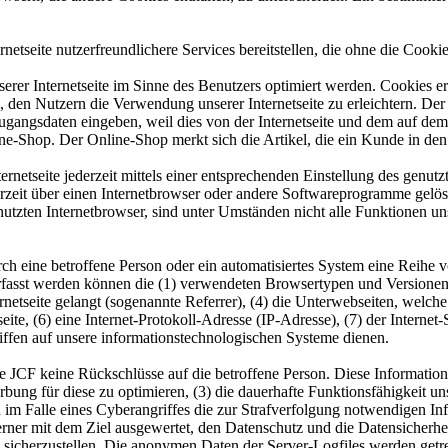
etseite nutzerfreundlichere Services bereitstellen, die ohne die Cook
erer Internetseite im Sinne des Benutzers optimiert werden. Cookies er
 den Nutzern die Verwendung unserer Internetseite zu erleichtern. Der 
ne Zugangsdaten eingeben, weil dies von der Internetseite und dem au
ne-Shop. Der Online-Shop merkt sich die Artikel, die ein Kunde in den 
rnetseite jederzeit mittels einer entsprechenden Einstellung des genu
erzeit über einen Internetbrowser oder andere Softwareprogramme gelösc
utzten Internetbrowser, sind unter Umständen nicht alle Funktionen uns
 durch eine betroffene Person oder ein automatisiertes System eine Rei
Erfasst werden können die (1) verwendeten Browsertypen und Versionen
rnetseite gelangt (sogenannte Referrer), (4) die Unterwebseiten, welche
eite, (6) eine Internet-Protokoll-Adresse (IP-Adresse), (7) der Interne
ffen auf unsere informationstechnologischen Systeme dienen.
 JCF keine Rückschlüsse auf die betroffene Person. Diese Informationen
 Werbung für diese zu optimieren, (3) die dauerhafte Funktionsfähigkeit
n im Falle eines Cyberangriffes die zur Strafverfolgung notwendigen I
ferner mit dem Ziel ausgewertet, den Datenschutz und die Datensicherh
 sicherzustellen. Die anonymen Daten der Server-Logfiles werden getr