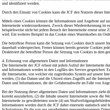
und identifiziert werden.
Durch den Einsatz von Cookies kann die JCF den Nutzern dieser Intern
Mittels eines Cookies können die Informationen und Angebote auf uns
Internetseite wiederzuerkennen. Zweck dieser Wiedererkennung ist es,
beispielsweise nicht bei jedem Besuch der Internetseite erneut sei
wird. Ein weiteres Beispiel ist das Cookie eines Warenkorbes im Onli
Die betroffene Person kann die Setzung von Cookies durch unsere Inte
dauerhaft widersprechen. Ferner können bereits gesetzte Cookies jed
Deaktiviert die betroffene Person die Setzung von Cookies in dem gen
4. Erfassung von allgemeinen Daten und Informationen
Die Internetseite der JCF erfasst mit jedem Aufruf der Internetseite
und Informationen werden in den Logfiles des Servers gespeichert. 
die Internetseite, von welcher ein zugreifendes System auf unsere Inte
werden, (5) das Datum und die Uhrzeit eines Zugriffs auf die Internets
Daten und Informationen, die der Gefahrenabwehr im Falle von Angri
Bei der Nutzung dieser allgemeinen Daten und Informationen zieht die
korrekt auszuliefern, (2) die Inhalte unserer Internetseite sowie die
Internetseite zu gewährleisten sowie (4) um Strafverfolgungsbehörde
Informationen werden durch die JCF daher einerseits statistisch und 
Schutzniveau für die von uns verarbeiteten personenbezogenen Daten