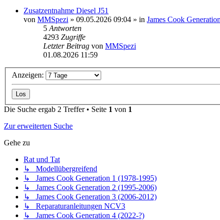
Zusatzentnahme Diesel J51
von
MMSpezi
» 09.05.2026 09:04 » in
James Cook Generation
5
Antworten
4293
Zugriffe
Letzter Beitrag
von
MMSpezi
01.08.2026 11:59
Anzeigen:
Die Suche ergab 2 Treffer • Seite
1
von
1
Zur erweiterten Suche
Gehe zu
Rat und Tat
↳ Modellübergreifend
↳ James Cook Generation 1 (1978-1995)
↳ James Cook Generation 2 (1995-2006)
↳ James Cook Generation 3 (2006-2012)
↳ Reparaturanleitungen NCV3
↳ James Cook Generation 4 (2022-?)