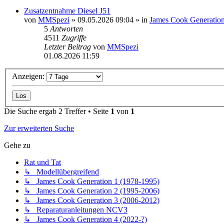
Zusatzentnahme Diesel J51
von
MMSpezi
» 09.05.2026 09:04 » in
James Cook Generation
5
Antworten
4511
Zugriffe
Letzter Beitrag
von
MMSpezi
01.08.2026 11:59
Anzeigen:
Die Suche ergab 2 Treffer • Seite
1
von
1
Zur erweiterten Suche
Gehe zu
Rat und Tat
↳ Modellübergreifend
↳ James Cook Generation 1 (1978-1995)
↳ James Cook Generation 2 (1995-2006)
↳ James Cook Generation 3 (2006-2012)
↳ Reparaturanleitungen NCV3
↳ James Cook Generation 4 (2022-?)