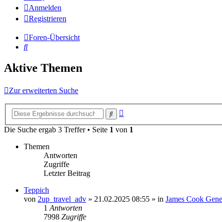
Anmelden
Registrieren
Foren-Übersicht
Suche
Aktive Themen
Zur erweiterten Suche
Erweiterte
Suche
Suche
Die Suche ergab 3 Treffer • Seite
1
von
1
Themen
Antworten
Zugriffe
Letzter Beitrag
Teppich
von
2up_travel_adv
» 21.02.2025 08:55 » in
James Cook Gener
1
Antworten
7998
Zugriffe