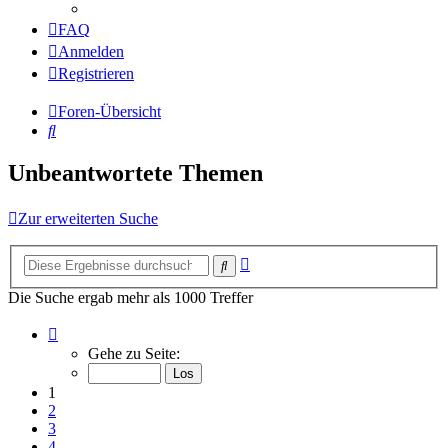
FAQ
Anmelden
Registrieren
Foren-Übersicht
Suche
Unbeantwortete Themen
Zur erweiterten Suche
Erweiterte
Suche
Suche
Die Suche ergab mehr als 1000 Treffer
Seite
1
Gehe zu Seite:
von
20
1
2
3
4