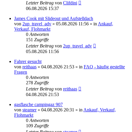
Letzter Beitrag
von
Clifdini
06.08.2026 15:37
James Cook mit Slideout und Aufstelldach
von
2up_travel_adv
» 05.08.2026 11:56 » in
Ankauf,
Verkauf, Flohmarkt
0
Antworten
151
Zugriffe
Letzter Beitrag
von
2up_travel_adv
05.08.2026 11:56
Fahrer gesucht
von
reithaas
» 04.08.2026 21:53 » in
FAQ - häufig gestellte
Fragen
0
Antworten
278
Zugriffe
Letzter Beitrag
von
reithaas
04.08.2026 21:53
gasflasche campingaz 907
von
steamer
» 04.08.2026 20:31 » in
Ankauf, Verkauf,
Flohmarkt
0
Antworten
109
Zugriffe
Letzter Beitrag
von
steamer