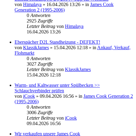
von
Himalaya
» 16.04.2026 13:26 » in
James Cook
Generation 2 (1995-2006)
0
Antworten
2925
Zugriffe
Letzter Beitrag
von
Himalaya
16.04.2026 13:26
Eberspächer D2L Standheizung - DEFEKT!
von
KlassikJames
» 15.04.2026 12:18 » in
Ankauf, Verkauf,
Flohmarkt
0
Antworten
3027
Zugriffe
Letzter Beitrag
von
KlassikJames
15.04.2026 12:18
Warm- und Kaltwasser unter Spülbecken >>
Schlauchverbinder prüfen
von
iCook
» 09.04.2026 16:56 » in
James Cook Generation 2
(1995-2006)
0
Antworten
3006
Zugriffe
Letzter Beitrag
von
iCook
09.04.2026 16:56
Wir verkaufen unsere James Cook