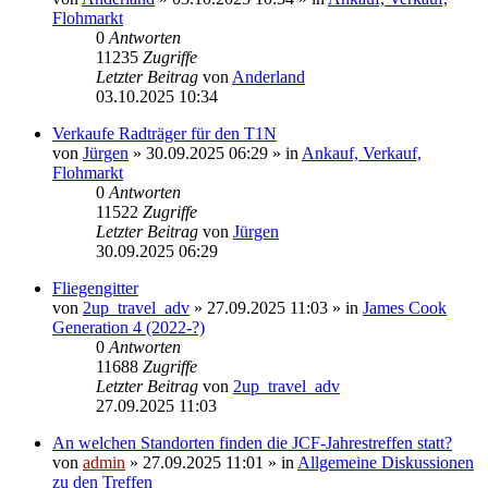
Flohmarkt
0
Antworten
11235
Zugriffe
Letzter Beitrag
von
Anderland
03.10.2025 10:34
Verkaufe Radträger für den T1N
von
Jürgen
» 30.09.2025 06:29 » in
Ankauf, Verkauf,
Flohmarkt
0
Antworten
11522
Zugriffe
Letzter Beitrag
von
Jürgen
30.09.2025 06:29
Fliegengitter
von
2up_travel_adv
» 27.09.2025 11:03 » in
James Cook
Generation 4 (2022-?)
0
Antworten
11688
Zugriffe
Letzter Beitrag
von
2up_travel_adv
27.09.2025 11:03
An welchen Standorten finden die JCF-Jahrestreffen statt?
von
admin
» 27.09.2025 11:01 » in
Allgemeine Diskussionen
zu den Treffen