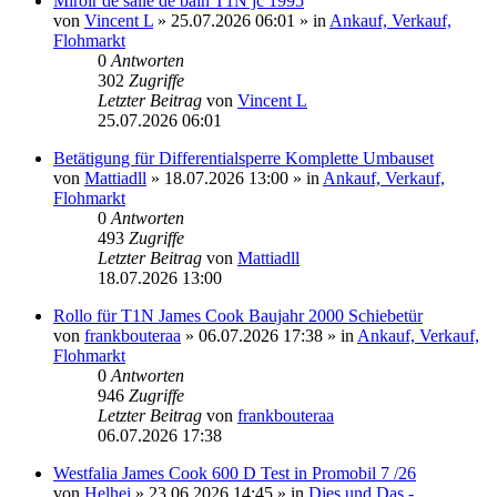
Miroir de salle de bain T1N jc 1995
von
Vincent L
» 25.07.2026 06:01 » in
Ankauf, Verkauf,
Flohmarkt
0
Antworten
302
Zugriffe
Letzter Beitrag
von
Vincent L
25.07.2026 06:01
Betätigung für Differentialsperre Komplette Umbauset
von
Mattiadll
» 18.07.2026 13:00 » in
Ankauf, Verkauf,
Flohmarkt
0
Antworten
493
Zugriffe
Letzter Beitrag
von
Mattiadll
18.07.2026 13:00
Rollo für T1N James Cook Baujahr 2000 Schiebetür
von
frankbouteraa
» 06.07.2026 17:38 » in
Ankauf, Verkauf,
Flohmarkt
0
Antworten
946
Zugriffe
Letzter Beitrag
von
frankbouteraa
06.07.2026 17:38
Westfalia James Cook 600 D Test in Promobil 7 /26
von
Helhei
» 23.06.2026 14:45 » in
Dies und Das -