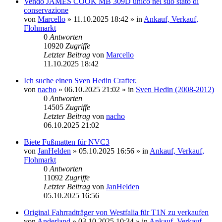
Vendo JAMES COOK MB 309D unico nel suo stato di
conservazione
von
Marcello
» 11.10.2025 18:42 » in
Ankauf, Verkauf,
Flohmarkt
0
Antworten
10920
Zugriffe
Letzter Beitrag
von
Marcello
11.10.2025 18:42
Ich suche einen Sven Hedin Crafter.
von
nacho
» 06.10.2025 21:02 » in
Sven Hedin (2008-2012)
0
Antworten
14505
Zugriffe
Letzter Beitrag
von
nacho
06.10.2025 21:02
Biete Fußmatten für NVC3
von
JanHelden
» 05.10.2025 16:56 » in
Ankauf, Verkauf,
Flohmarkt
0
Antworten
11092
Zugriffe
Letzter Beitrag
von
JanHelden
05.10.2025 16:56
Original Fahrradträger von Westfalia für T1N zu verkaufen
von
Anderland
» 03.10.2025 10:34 » in
Ankauf, Verkauf,