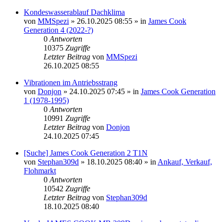
Kondeswasserablauf Dachklima
von
MMSpezi
» 26.10.2025 08:55 » in
James Cook
Generation 4 (2022-?)
0
Antworten
10375
Zugriffe
Letzter Beitrag
von
MMSpezi
26.10.2025 08:55
Vibrationen im Antriebsstrang
von
Donjon
» 24.10.2025 07:45 » in
James Cook Generation
1 (1978-1995)
0
Antworten
10991
Zugriffe
Letzter Beitrag
von
Donjon
24.10.2025 07:45
[Suche] James Cook Generation 2 T1N
von
Stephan309d
» 18.10.2025 08:40 » in
Ankauf, Verkauf,
Flohmarkt
0
Antworten
10542
Zugriffe
Letzter Beitrag
von
Stephan309d
18.10.2025 08:40