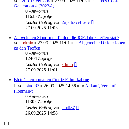
von
2up_travel_adv
» 27.09.2025 11:03 » in
James Cook
Generation 4 (2022-?)
0
Antworten
11635
Zugriffe
Letzter Beitrag
von
2up_travel_adv
27.09.2025 11:03
An welchen Standorten finden die JCF-Jahrestreffen statt?
von
admin
» 27.09.2025 11:01 » in
Allgemeine Diskussionen
zu den Treffen
0
Antworten
12404
Zugriffe
Letzter Beitrag
von
admin
27.09.2025 11:01
Biete Thermomatten für die Fahrerkabine
von
studi87
» 26.09.2025 14:58 » in
Ankauf, Verkauf,
Flohmarkt
0
Antworten
11302
Zugriffe
Letzter Beitrag
von
studi87
26.09.2025 14:58