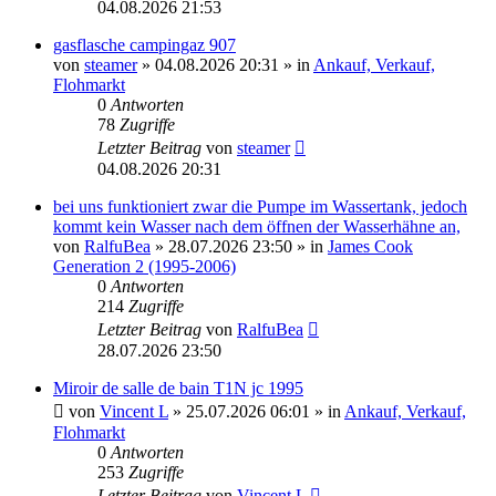
04.08.2026 21:53
gasflasche campingaz 907
von
steamer
» 04.08.2026 20:31 » in
Ankauf, Verkauf,
Flohmarkt
0
Antworten
78
Zugriffe
Letzter Beitrag
von
steamer
04.08.2026 20:31
bei uns funktioniert zwar die Pumpe im Wassertank, jedoch
kommt kein Wasser nach dem öffnen der Wasserhähne an,
von
RalfuBea
» 28.07.2026 23:50 » in
James Cook
Generation 2 (1995-2006)
0
Antworten
214
Zugriffe
Letzter Beitrag
von
RalfuBea
28.07.2026 23:50
Miroir de salle de bain T1N jc 1995
von
Vincent L
» 25.07.2026 06:01 » in
Ankauf, Verkauf,
Flohmarkt
0
Antworten
253
Zugriffe
Letzter Beitrag
von
Vincent L