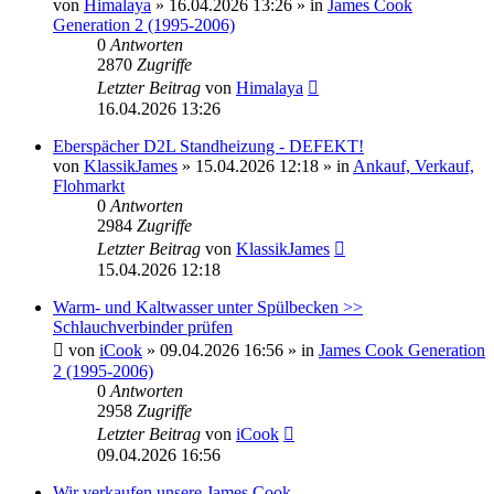
von
Himalaya
» 16.04.2026 13:26 » in
James Cook
Generation 2 (1995-2006)
0
Antworten
2870
Zugriffe
Letzter Beitrag
von
Himalaya
16.04.2026 13:26
Eberspächer D2L Standheizung - DEFEKT!
von
KlassikJames
» 15.04.2026 12:18 » in
Ankauf, Verkauf,
Flohmarkt
0
Antworten
2984
Zugriffe
Letzter Beitrag
von
KlassikJames
15.04.2026 12:18
Warm- und Kaltwasser unter Spülbecken >>
Schlauchverbinder prüfen
von
iCook
» 09.04.2026 16:56 » in
James Cook Generation
2 (1995-2006)
0
Antworten
2958
Zugriffe
Letzter Beitrag
von
iCook
09.04.2026 16:56
Wir verkaufen unsere James Cook