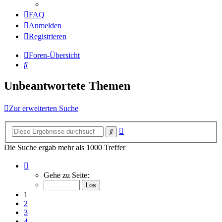
FAQ
Anmelden
Registrieren
Foren-Übersicht
Suche
Unbeantwortete Themen
Zur erweiterten Suche
Erweiterte
Suche
Suche
Die Suche ergab mehr als 1000 Treffer
Seite
1
Gehe zu Seite:
von
20
1
2
3
4