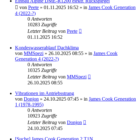
Einbau Alpine DME-R1200 elektr. Rückspiegel
von
Peete
» 01.11.2025 16:52 » in
James Cook Generation
4 (2022-?)
0
Antworten
10283
Zugriffe
Letzter Beitrag
von
Peete
01.11.2025 16:52
Kondeswasserablauf Dachklima
von
MMSpezi
» 26.10.2025 08:55 » in
James Cook
Generation 4 (2022-?)
0
Antworten
10325
Zugriffe
Letzter Beitrag
von
MMSpezi
26.10.2025 08:55
Vibrationen im Antriebsstrang
von
Donjon
» 24.10.2025 07:45 » in
James Cook Generation
1 (1978-1995)
0
Antworten
10923
Zugriffe
Letzter Beitrag
von
Donjon
24.10.2025 07:45
[Suche] James Cook Generation 2 T1N