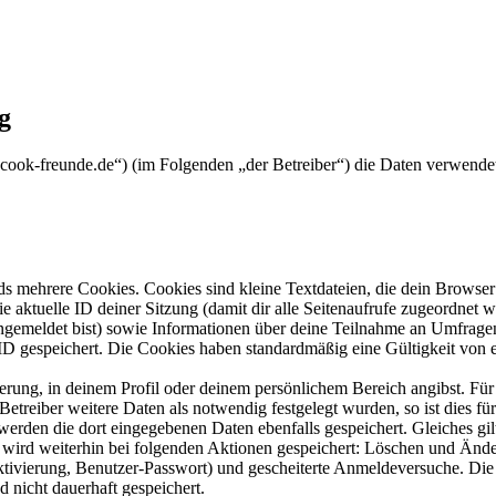
g
s-cook-freunde.de“) (im Folgenden „der Betreiber“) die Daten verwen
s mehrere Cookies. Cookies sind kleine Textdateien, die dein Browser 
ie aktuelle ID deiner Sitzung (damit dir alle Seitenaufrufe zugeordnet
angemeldet bist) sowie Informationen über deine Teilnahme an Umfragen
ID gespeichert. Die Cookies haben standardmäßig eine Gültigkeit von e
ierung, in deinem Profil oder deinem persönlichem Bereich angibst. Für
reiber weitere Daten als notwendig festgelegt wurden, so ist dies für 
 werden die dort eingegebenen Daten ebenfalls gespeichert. Gleiches gi
e wird weiterhin bei folgenden Aktionen gespeichert: Löschen und Änd
ktivierung, Benutzer-Passwort) und gescheiterte Anmeldeversuche. D
d nicht dauerhaft gespeichert.