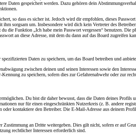
eitere Daten gespeichert werden. Dazu gehören dein Abstimmungsverhal
nktionen.
ert, so dass es sicher ist. Jedoch wird dir empfohlen, dieses Passwor
it ihm sorgsam um. Insbesondere wird dich kein Vertreter des Betreibe
nst du die Funktion „Ich habe mein Passwort vergessen“ benutzen. Di
asswort an diese Adresse, mit dem du dann auf das Board zugreifen kan
r spezifizierten Daten zu speichern, um das Board betreiben und anbiet
ssenabwägung zwischen deinen und seinen Interessen sowie den Interes
-Kennung zu speichern, sofern dies zur Gefahrenabwehr oder zur recht
möglichen. Du bist dir daher bewusst, dass die Daten deines Profils und
mationen nur für einen eingeschränkten Nutzerkreis (z. B. andere regist
oder kontaktiere den Betreiber. Die E-Mail-Adresse aus deinem Profil 
r Zustimmung an Dritte weitergeben. Dies gilt nicht, sofern er auf Gr
zung rechtlicher Interessen erforderlich sind.