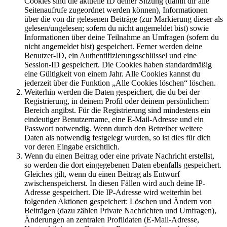
Cookies sind die aktuelle ID deiner Sitzung (damit dir alle
Seitenaufrufe zugeordnet werden können), Informationen
über die von dir gelesenen Beiträge (zur Markierung dieser als
gelesen/ungelesen; sofern du nicht angemeldet bist) sowie
Informationen über deine Teilnahme an Umfragen (sofern du
nicht angemeldet bist) gespeichert. Ferner werden deine
Benutzer-ID, ein Authentifizierungsschlüssel und eine
Session-ID gespeichert. Die Cookies haben standardmäßig
eine Gültigkeit von einem Jahr. Alle Cookies kannst du
jederzeit über die Funktion „Alle Cookies löschen“ löschen.
Weiterhin werden die Daten gespeichert, die du bei der
Registrierung, in deinem Profil oder deinem persönlichem
Bereich angibst. Für die Registrierung sind mindestens ein
eindeutiger Benutzername, eine E-Mail-Adresse und ein
Passwort notwendig. Wenn durch den Betreiber weitere
Daten als notwendig festgelegt wurden, so ist dies für dich
vor deren Eingabe ersichtlich.
Wenn du einen Beitrag oder eine private Nachricht erstellst,
so werden die dort eingegebenen Daten ebenfalls gespeichert.
Gleiches gilt, wenn du einen Beitrag als Entwurf
zwischenspeicherst. In diesen Fällen wird auch deine IP-
Adresse gespeichert. Die IP-Adresse wird weiterhin bei
folgenden Aktionen gespeichert: Löschen und Ändern von
Beiträgen (dazu zählen Private Nachrichten und Umfragen),
Änderungen an zentralen Profildaten (E-Mail-Adresse,