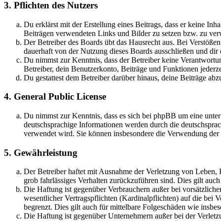
3. Pflichten des Nutzers
Du erklärst mit der Erstellung eines Beitrags, dass er keine Inh
Beiträgen verwendeten Links und Bilder zu setzen bzw. zu ve
Der Betreiber des Boards übt das Hausrecht aus. Bei Verstöße
dauerhaft von der Nutzung dieses Boards ausschließen und dir e
Du nimmst zur Kenntnis, dass der Betreiber keine Verantwortung 
Betreiber, dein Benutzerkonto, Beiträge und Funktionen jederze
Du gestattest dem Betreiber darüber hinaus, deine Beiträge abz
4. General Public License
Du nimmst zur Kenntnis, dass es sich bei phpBB um eine unter
deutschsprachige Informationen werden durch die deutschsprac
verwendet wird. Sie können insbesondere die Verwendung der S
5. Gewährleistung
Der Betreiber haftet mit Ausnahme der Verletzung von Leben, Kö
grob fahrlässiges Verhalten zurückzuführen sind. Dies gilt au
Die Haftung ist gegenüber Verbrauchern außer bei vorsätzlich
wesentlicher Vertragspflichten (Kardinalpflichten) auf die be
begrenzt. Dies gilt auch für mittelbare Folgeschäden wie ins
Die Haftung ist gegenüber Unternehmern außer bei der Verletzu