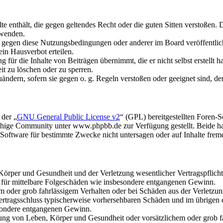
alte enthält, die gegen geltendes Recht oder die guten Sitten verstoßen. 
rwenden.
n gegen diese Nutzungsbedingungen oder anderer im Board veröffentli
in Hausverbot erteilen.
für die Inhalte von Beiträgen übernimmt, die er nicht selbst erstellt 
it zu löschen oder zu sperren.
uändern, sofern sie gegen o. g. Regeln verstoßen oder geeignet sind, 
 der „
GNU General Public License v2
“ (GPL) bereitgestellten Foren
hige Community unter www.phpbb.de zur Verfügung gestellt. Beide hab
oftware für bestimmte Zwecke nicht untersagen oder auf Inhalte frem
rper und Gesundheit und der Verletzung wesentlicher Vertragspflichten
ch für mittelbare Folgeschäden wie insbesondere entgangenen Gewinn.
em oder grob fahrlässigem Verhalten oder bei Schäden aus der Verletz
i Vertragsschluss typischerweise vorhersehbaren Schäden und im übrigen
besondere entgangenen Gewinn.
ng von Leben, Körper und Gesundheit oder vorsätzlichem oder grob fah