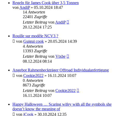
Regeln für James Cook über 3,5 Tonnen
von
AndiP
» 05.10.2024 18:47
14
Antworten
22401
Zugriffe
Letzter Beitrag
von
AndiP
20.12.2024 17:25
Rouille sur modèle NCV3 ?
von
Guigui cook
» 20.05.2024 14:39
4
Antworten
13393
Zugriffe
Letzter Beitrag
von
Vtxbe
08.12.2024 08:14
Angebot Rahmenheckträger Offroad Individualanfertigung
von
Cookie2022
» 16.11.2024 10:07
0
Antworten
8673
Zugriffe
Letzter Beitrag
von
Cookie2022
16.11.2024 10:07
Happy Halloween … Scaring wifey with all the symbols she
doesn’t know the meaning of
von
iCook
» 30.10.2024 12:35