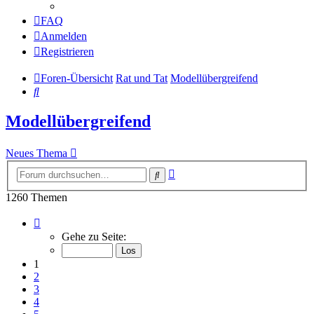
FAQ
Anmelden
Registrieren
Foren-Übersicht
Rat und Tat
Modellübergreifend
Suche
Modellübergreifend
Neues Thema
Erweiterte
Suche
Suche
1260 Themen
Seite
1
Gehe zu Seite:
von
26
1
2
3
4