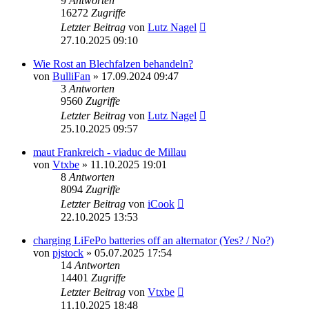
9
Antworten
16272
Zugriffe
Letzter Beitrag
von
Lutz Nagel
27.10.2025 09:10
Wie Rost an Blechfalzen behandeln?
von
BulliFan
» 17.09.2024 09:47
3
Antworten
9560
Zugriffe
Letzter Beitrag
von
Lutz Nagel
25.10.2025 09:57
maut Frankreich - viaduc de Millau
von
Vtxbe
» 11.10.2025 19:01
8
Antworten
8094
Zugriffe
Letzter Beitrag
von
iCook
22.10.2025 13:53
charging LiFePo batteries off an alternator (Yes? / No?)
von
pjstock
» 05.07.2025 17:54
14
Antworten
14401
Zugriffe
Letzter Beitrag
von
Vtxbe
11.10.2025 18:48