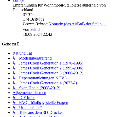
Europa
Empfehlungen für Wohnmobil-Stellplätze außerhalb von
Deutschland
37
Themen
174
Beiträge
Letzter Beitrag
Nomady (das AirBnB der Stellp…
Neuester
von
xell
Beitrag
19.09.2024 22:42
Gehe zu
Rat und Tat
↳ Modellübergreifend
↳ James Cook Generation 1 (1978-1995)
↳ James Cook Generation 2 (1995-2006)
↳ James Cook Generation 3 (2006-2012)
↳ Reparaturanleitungen NCV3
↳ James Cook Generation 4 (2022-?)
↳ Sven Hedin (2008-2012)
Allgemeine Themen
↳ JCF Infos
↳ FAQ - häufig gestellte Fragen
↳ Urlaubsfotos?
↳ Teile aus dem 3D-Drucker