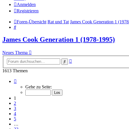
Anmelden
Registrieren
Foren-Übersicht
Rat und Tat
James Cook Generation 1 (1978
Suche
James Cook Generation 1 (1978-1995)
Neues Thema
Erweiterte
Suche
Suche
1613 Themen
Seite
1
Gehe zu Seite:
von
33
1
2
3
4
5
…