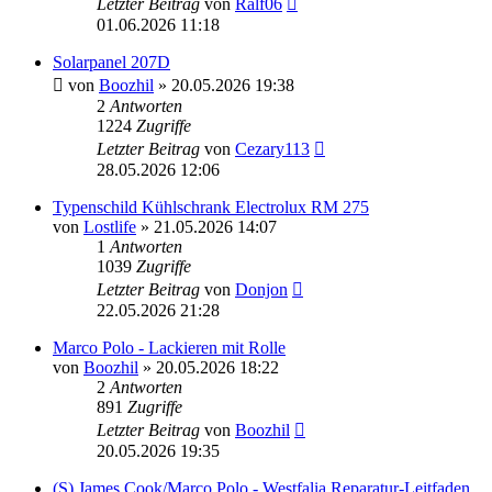
Letzter Beitrag
von
Ralf06
01.06.2026 11:18
Solarpanel 207D
von
Boozhil
» 20.05.2026 19:38
2
Antworten
1224
Zugriffe
Letzter Beitrag
von
Cezary113
28.05.2026 12:06
Typenschild Kühlschrank Electrolux RM 275
von
Lostlife
» 21.05.2026 14:07
1
Antworten
1039
Zugriffe
Letzter Beitrag
von
Donjon
22.05.2026 21:28
Marco Polo - Lackieren mit Rolle
von
Boozhil
» 20.05.2026 18:22
2
Antworten
891
Zugriffe
Letzter Beitrag
von
Boozhil
20.05.2026 19:35
(S) James Cook/Marco Polo - Westfalia Reparatur-Leitfaden