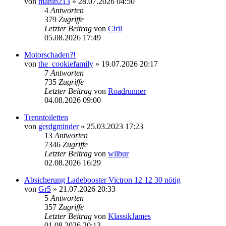
von
manib213
» 28.07.2026 04:50
4
Antworten
379
Zugriffe
Letzter Beitrag
von
Ciril
05.08.2026 17:49
Motorschaden?!
von
the_cookiefamily
» 19.07.2026 20:17
7
Antworten
735
Zugriffe
Letzter Beitrag
von
Roadrunner
04.08.2026 09:00
Trenntoiletten
von
gerdgminder
» 25.03.2023 17:23
13
Antworten
7346
Zugriffe
Letzter Beitrag
von
wilbur
02.08.2026 16:29
Absicherung Ladebooster Victron 12 12 30 nötig
von
Gr5
» 21.07.2026 20:33
5
Antworten
357
Zugriffe
Letzter Beitrag
von
KlassikJames
01.08.2026 20:13