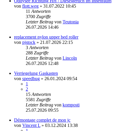
Oddysee Richtung HH / Dieselgeruch im Innenraum
von
flott.weg
» 31.07.2022 10:45
11
Antworten
3700
Zugriffe
Letzter Beitrag
von
Teutonia
26.07.2026 14:46
replacement nylon upper bed roller
von
pjstock
» 21.07.2026 22:15
3
Antworten
288
Zugriffe
Letzter Beitrag
von
Lincoln
26.07.2026 12:48
Verriegelung Gaskasten
von
speedbug
» 26.01.2024 09:54
1
2
15
Antworten
5581
Zugriffe
Letzter Beitrag
von
komposti
25.07.2026 09:55
Démontage complet de mon jc
von
Vincent L
» 03.12.2024 13:38
1