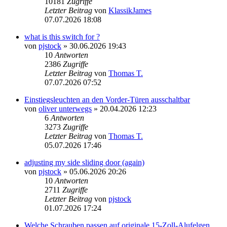
10181
Zugriffe
Letzter Beitrag
von
KlassikJames
07.07.2026 18:08
what is this switch for ?
von
pjstock
» 30.06.2026 19:43
10
Antworten
2386
Zugriffe
Letzter Beitrag
von
Thomas T.
07.07.2026 07:52
Einstiegsleuchten an den Vorder-Türen ausschaltbar
von
oliver unterwegs
» 20.04.2026 12:23
6
Antworten
3273
Zugriffe
Letzter Beitrag
von
Thomas T.
05.07.2026 17:46
adjusting my side sliding door (again)
von
pjstock
» 05.06.2026 20:26
10
Antworten
2711
Zugriffe
Letzter Beitrag
von
pjstock
01.07.2026 17:24
Welche Schrauben passen auf originale 15-Zoll-Alufelgen