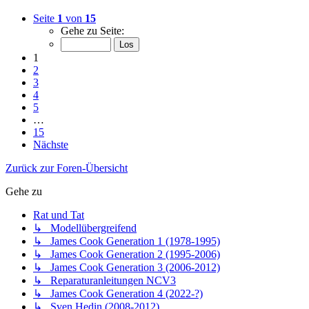
Seite
1
von
15
Gehe zu Seite:
1
2
3
4
5
…
15
Nächste
Zurück zur Foren-Übersicht
Gehe zu
Rat und Tat
↳ Modellübergreifend
↳ James Cook Generation 1 (1978-1995)
↳ James Cook Generation 2 (1995-2006)
↳ James Cook Generation 3 (2006-2012)
↳ Reparaturanleitungen NCV3
↳ James Cook Generation 4 (2022-?)
↳ Sven Hedin (2008-2012)