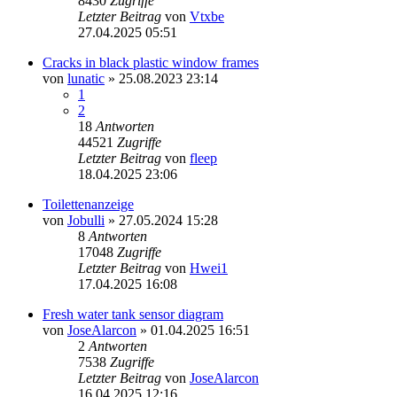
8430
Zugriffe
Letzter Beitrag
von
Vtxbe
27.04.2025 05:51
Cracks in black plastic window frames
von
lunatic
» 25.08.2023 23:14
1
2
18
Antworten
44521
Zugriffe
Letzter Beitrag
von
fleep
18.04.2025 23:06
Toilettenanzeige
von
Jobulli
» 27.05.2024 15:28
8
Antworten
17048
Zugriffe
Letzter Beitrag
von
Hwei1
17.04.2025 16:08
Fresh water tank sensor diagram
von
JoseAlarcon
» 01.04.2025 16:51
2
Antworten
7538
Zugriffe
Letzter Beitrag
von
JoseAlarcon
16.04.2025 12:16