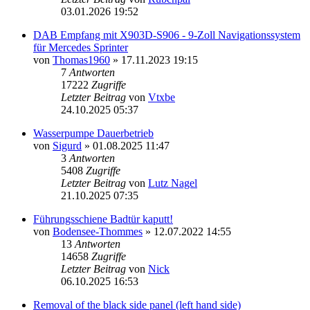
03.01.2026 19:52
DAB Empfang mit X903D-S906 - 9-Zoll Navigationssystem
für Mercedes Sprinter
von
Thomas1960
» 17.11.2023 19:15
7
Antworten
17222
Zugriffe
Letzter Beitrag
von
Vtxbe
24.10.2025 05:37
Wasserpumpe Dauerbetrieb
von
Sigurd
» 01.08.2025 11:47
3
Antworten
5408
Zugriffe
Letzter Beitrag
von
Lutz Nagel
21.10.2025 07:35
Führungsschiene Badtür kaputt!
von
Bodensee-Thommes
» 12.07.2022 14:55
13
Antworten
14658
Zugriffe
Letzter Beitrag
von
Nick
06.10.2025 16:53
Removal of the black side panel (left hand side)