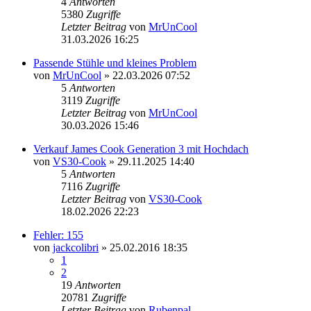
4
Antworten
5380
Zugriffe
Letzter Beitrag
von
MrUnCool
31.03.2026 16:25
Passende Stühle und kleines Problem
von
MrUnCool
» 22.03.2026 07:52
5
Antworten
3119
Zugriffe
Letzter Beitrag
von
MrUnCool
30.03.2026 15:46
Verkauf James Cook Generation 3 mit Hochdach
von
VS30-Cook
» 29.11.2025 14:40
5
Antworten
7116
Zugriffe
Letzter Beitrag
von
VS30-Cook
18.02.2026 22:23
Fehler: 155
von
jackcolibri
» 25.02.2016 18:35
1
2
19
Antworten
20781
Zugriffe
Letzter Beitrag
von
Rubenpal