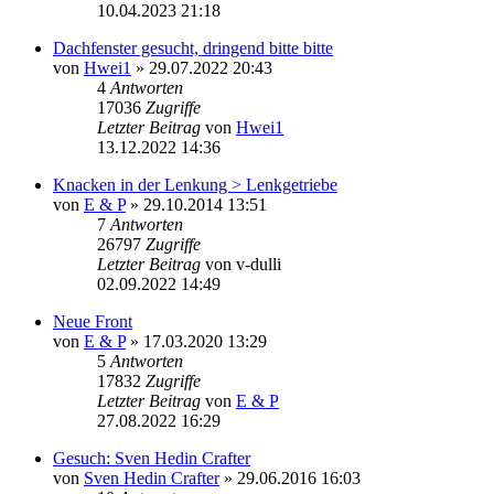
10.04.2023 21:18
Dachfenster gesucht, dringend bitte bitte
von
Hwei1
» 29.07.2022 20:43
4
Antworten
17036
Zugriffe
Letzter Beitrag
von
Hwei1
13.12.2022 14:36
Knacken in der Lenkung > Lenkgetriebe
von
E & P
» 29.10.2014 13:51
7
Antworten
26797
Zugriffe
Letzter Beitrag
von
v-dulli
02.09.2022 14:49
Neue Front
von
E & P
» 17.03.2020 13:29
5
Antworten
17832
Zugriffe
Letzter Beitrag
von
E & P
27.08.2022 16:29
Gesuch: Sven Hedin Crafter
von
Sven Hedin Crafter
» 29.06.2016 16:03