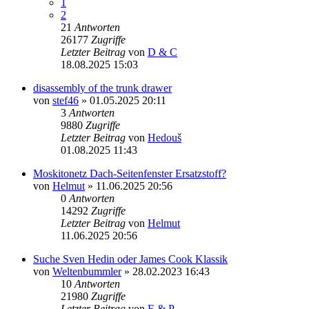
1
2
21
Antworten
26177
Zugriffe
Letzter Beitrag
von
D & C
18.08.2025 15:03
disassembly of the trunk drawer
von
stef46
» 01.05.2025 20:11
3
Antworten
9880
Zugriffe
Letzter Beitrag
von
Hedouš
01.08.2025 11:43
Moskitonetz Dach-Seitenfenster Ersatzstoff?
von
Helmut
» 11.06.2025 20:56
0
Antworten
14292
Zugriffe
Letzter Beitrag
von
Helmut
11.06.2025 20:56
Suche Sven Hedin oder James Cook Klassik
von
Weltenbummler
» 28.02.2023 16:43
10
Antworten
21980
Zugriffe
Letzter Beitrag
von
E & P