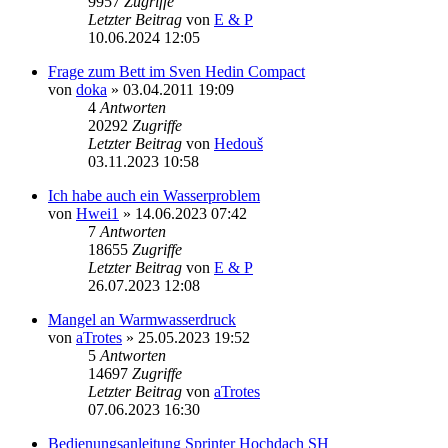
9957
Zugriffe
Letzter Beitrag
von
E & P
10.06.2024 12:05
Frage zum Bett im Sven Hedin Compact
von
doka
» 03.04.2011 19:09
4
Antworten
20292
Zugriffe
Letzter Beitrag
von
Hedouš
03.11.2023 10:58
Ich habe auch ein Wasserproblem
von
Hwei1
» 14.06.2023 07:42
7
Antworten
18655
Zugriffe
Letzter Beitrag
von
E & P
26.07.2023 12:08
Mangel an Warmwasserdruck
von
aTrotes
» 25.05.2023 19:52
5
Antworten
14697
Zugriffe
Letzter Beitrag
von
aTrotes
07.06.2023 16:30
Bedienungsanleitung Sprinter Hochdach SH