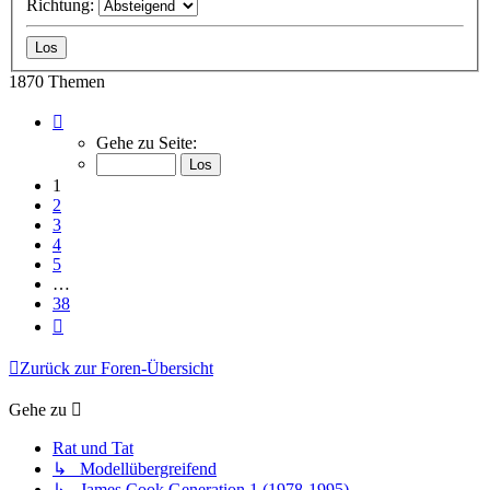
Richtung:
1870 Themen
Seite
1
Gehe zu Seite:
von
38
1
2
3
4
5
…
38
Nächste
Zurück zur Foren-Übersicht
Gehe zu
Rat und Tat
↳ Modellübergreifend
↳ James Cook Generation 1 (1978-1995)