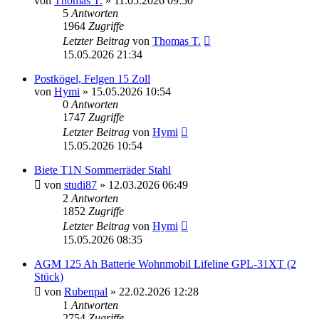
von
Thomas T.
» 11.05.2026 09:50
5
Antworten
1964
Zugriffe
Letzter Beitrag
von
Thomas T.
15.05.2026 21:34
Postkögel, Felgen 15 Zoll
von
Hymi
» 15.05.2026 10:54
0
Antworten
1747
Zugriffe
Letzter Beitrag
von
Hymi
15.05.2026 10:54
Biete T1N Sommerräder Stahl
von
studi87
» 12.03.2026 06:49
2
Antworten
1852
Zugriffe
Letzter Beitrag
von
Hymi
15.05.2026 08:35
AGM 125 Ah Batterie Wohnmobil Lifeline GPL-31XT (2
Stück)
von
Rubenpal
» 22.02.2026 12:28
1
Antworten
2754
Zugriffe