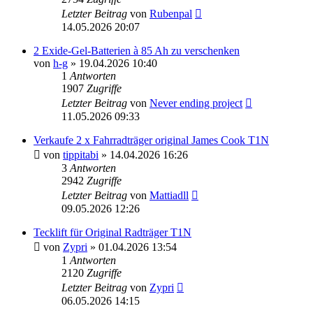
Letzter Beitrag
von
Rubenpal
14.05.2026 20:07
2 Exide-Gel-Batterien à 85 Ah zu verschenken
von
h-g
» 19.04.2026 10:40
1
Antworten
1907
Zugriffe
Letzter Beitrag
von
Never ending project
11.05.2026 09:33
Verkaufe 2 x Fahrradträger original James Cook T1N
von
tippitabi
» 14.04.2026 16:26
3
Antworten
2942
Zugriffe
Letzter Beitrag
von
Mattiadll
09.05.2026 12:26
Tecklift für Original Radträger T1N
von
Zypri
» 01.04.2026 13:54
1
Antworten
2120
Zugriffe
Letzter Beitrag
von
Zypri
06.05.2026 14:15