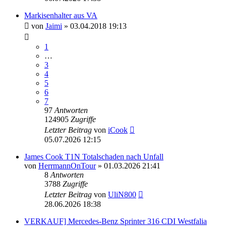
Markisenhalter aus VA
von
Jaimi
» 03.04.2018 19:13
1
…
3
4
5
6
7
97
Antworten
124905
Zugriffe
Letzter Beitrag
von
iCook
05.07.2026 12:15
James Cook T1N Totalschaden nach Unfall
von
HerrmannOnTour
» 01.03.2026 21:41
8
Antworten
3788
Zugriffe
Letzter Beitrag
von
UliN800
28.06.2026 18:38
VERKAUF] Mercedes-Benz Sprinter 316 CDI Westfalia