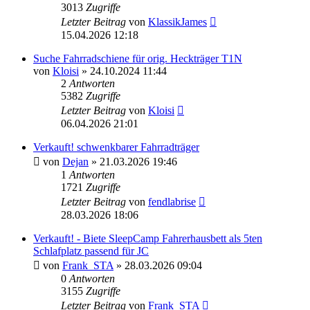
3013
Zugriffe
Letzter Beitrag
von
KlassikJames
15.04.2026 12:18
Suche Fahrradschiene für orig. Heckträger T1N
von
Kloisi
» 24.10.2024 11:44
2
Antworten
5382
Zugriffe
Letzter Beitrag
von
Kloisi
06.04.2026 21:01
Verkauft! schwenkbarer Fahrradträger
von
Dejan
» 21.03.2026 19:46
1
Antworten
1721
Zugriffe
Letzter Beitrag
von
fendlabrise
28.03.2026 18:06
Verkauft! - Biete SleepCamp Fahrerhausbett als 5ten
Schlafplatz passend für JC
von
Frank_STA
» 28.03.2026 09:04
0
Antworten
3155
Zugriffe
Letzter Beitrag
von
Frank_STA