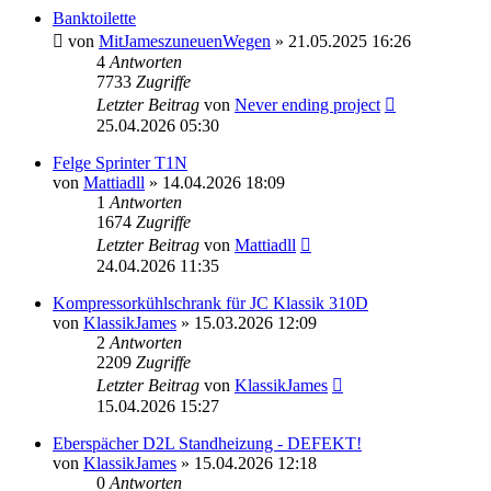
Banktoilette
von
MitJameszuneuenWegen
» 21.05.2025 16:26
4
Antworten
7733
Zugriffe
Letzter Beitrag
von
Never ending project
25.04.2026 05:30
Felge Sprinter T1N
von
Mattiadll
» 14.04.2026 18:09
1
Antworten
1674
Zugriffe
Letzter Beitrag
von
Mattiadll
24.04.2026 11:35
Kompressorkühlschrank für JC Klassik 310D
von
KlassikJames
» 15.03.2026 12:09
2
Antworten
2209
Zugriffe
Letzter Beitrag
von
KlassikJames
15.04.2026 15:27
Eberspächer D2L Standheizung - DEFEKT!
von
KlassikJames
» 15.04.2026 12:18
0
Antworten