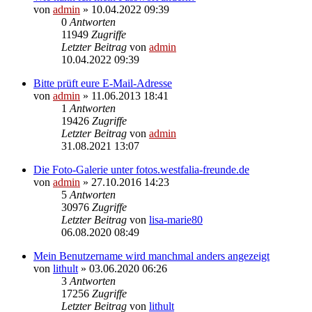
von
admin
» 10.04.2022 09:39
0
Antworten
11949
Zugriffe
Letzter Beitrag
von
admin
10.04.2022 09:39
Bitte prüft eure E-Mail-Adresse
von
admin
» 11.06.2013 18:41
1
Antworten
19426
Zugriffe
Letzter Beitrag
von
admin
31.08.2021 13:07
Die Foto-Galerie unter fotos.westfalia-freunde.de
von
admin
» 27.10.2016 14:23
5
Antworten
30976
Zugriffe
Letzter Beitrag
von
lisa-marie80
06.08.2020 08:49
Mein Benutzername wird manchmal anders angezeigt
von
lithult
» 03.06.2020 06:26
3
Antworten
17256
Zugriffe
Letzter Beitrag
von
lithult