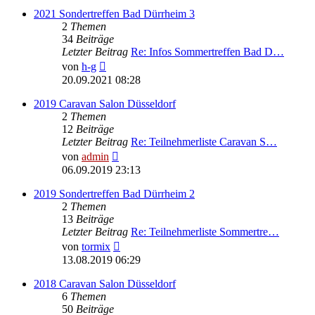
2021 Sondertreffen Bad Dürrheim 3
2
Themen
34
Beiträge
Letzter Beitrag
Re: Infos Sommertreffen Bad D…
Neuester
von
h-g
Beitrag
20.09.2021 08:28
2019 Caravan Salon Düsseldorf
2
Themen
12
Beiträge
Letzter Beitrag
Re: Teilnehmerliste Caravan S…
Neuester
von
admin
Beitrag
06.09.2019 23:13
2019 Sondertreffen Bad Dürrheim 2
2
Themen
13
Beiträge
Letzter Beitrag
Re: Teilnehmerliste Sommertre…
Neuester
von
tormix
Beitrag
13.08.2019 06:29
2018 Caravan Salon Düsseldorf
6
Themen
50
Beiträge