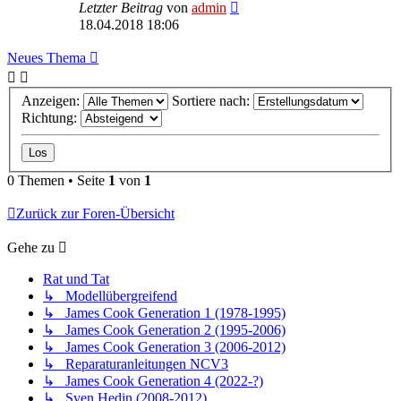
Letzter Beitrag
von
admin
18.04.2018 18:06
Neues Thema
Anzeigen:
Sortiere nach:
Richtung:
0 Themen • Seite
1
von
1
Zurück zur Foren-Übersicht
Gehe zu
Rat und Tat
↳ Modellübergreifend
↳ James Cook Generation 1 (1978-1995)
↳ James Cook Generation 2 (1995-2006)
↳ James Cook Generation 3 (2006-2012)
↳ Reparaturanleitungen NCV3
↳ James Cook Generation 4 (2022-?)
↳ Sven Hedin (2008-2012)