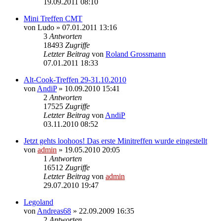
19.09.2011 08:10
Mini Treffen CMT
von
Ludo
» 07.01.2011 13:16
3
Antworten
18493
Zugriffe
Letzter Beitrag
von
Roland Grossmann
07.01.2011 18:33
Alt-Cook-Treffen 29-31.10.2010
von
AndiP
» 10.09.2010 15:41
2
Antworten
17525
Zugriffe
Letzter Beitrag
von
AndiP
03.11.2010 08:52
Jetzt gehts loohoos! Das erste Minitreffen wurde eingestellt
von
admin
» 19.05.2010 20:05
1
Antworten
16512
Zugriffe
Letzter Beitrag
von
admin
29.07.2010 19:47
Legoland
von
Andreas68
» 22.09.2009 16:35
2
Antworten