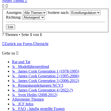
Neues Thema
Anzeigen:
Sortiere nach:
Richtung:
7 Themen • Seite
1
von
1
Zurück zur Foren-Übersicht
Gehe zu
Rat und Tat
↳ Modellübergreifend
↳ James Cook Generation 1 (1978-1995)
↳ James Cook Generation 2 (1995-2006)
↳ James Cook Generation 3 (2006-2012)
↳ Reparaturanleitungen NCV3
↳ James Cook Generation 4 (2022-?)
↳ Sven Hedin (2008-2012)
Allgemeine Themen
↳ JCF Infos
↳ FAQ - häufig gestellte Fragen