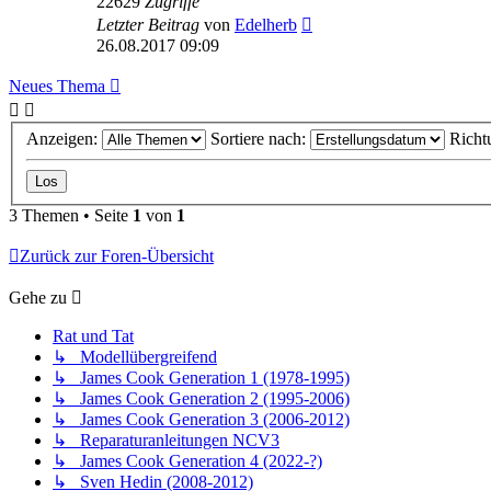
22629
Zugriffe
Letzter Beitrag
von
Edelherb
26.08.2017 09:09
Neues Thema
Anzeigen:
Sortiere nach:
Richt
3 Themen • Seite
1
von
1
Zurück zur Foren-Übersicht
Gehe zu
Rat und Tat
↳ Modellübergreifend
↳ James Cook Generation 1 (1978-1995)
↳ James Cook Generation 2 (1995-2006)
↳ James Cook Generation 3 (2006-2012)
↳ Reparaturanleitungen NCV3
↳ James Cook Generation 4 (2022-?)
↳ Sven Hedin (2008-2012)