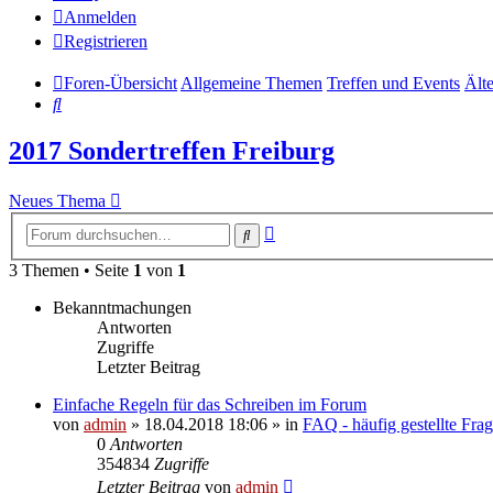
Anmelden
Registrieren
Foren-Übersicht
Allgemeine Themen
Treffen und Events
Älte
Suche
2017 Sondertreffen Freiburg
Neues Thema
Erweiterte
Suche
Suche
3 Themen • Seite
1
von
1
Bekanntmachungen
Antworten
Zugriffe
Letzter Beitrag
Einfache Regeln für das Schreiben im Forum
von
admin
» 18.04.2018 18:06 » in
FAQ - häufig gestellte Fra
0
Antworten
354834
Zugriffe
Letzter Beitrag
von
admin