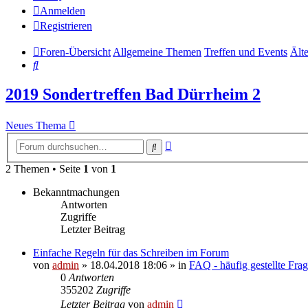
Anmelden
Registrieren
Foren-Übersicht
Allgemeine Themen
Treffen und Events
Älte
Suche
2019 Sondertreffen Bad Dürrheim 2
Neues Thema
Erweiterte
Suche
Suche
2 Themen • Seite
1
von
1
Bekanntmachungen
Antworten
Zugriffe
Letzter Beitrag
Einfache Regeln für das Schreiben im Forum
von
admin
» 18.04.2018 18:06 » in
FAQ - häufig gestellte Fra
0
Antworten
355202
Zugriffe
Letzter Beitrag
von
admin