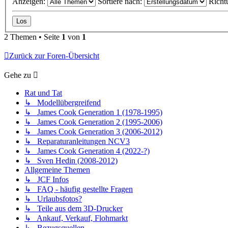
Anzeigen:
Sortiere nach:
Richt
2 Themen • Seite
1
von
1
Zurück zur Foren-Übersicht
Gehe zu
Rat und Tat
↳ Modellübergreifend
↳ James Cook Generation 1 (1978-1995)
↳ James Cook Generation 2 (1995-2006)
↳ James Cook Generation 3 (2006-2012)
↳ Reparaturanleitungen NCV3
↳ James Cook Generation 4 (2022-?)
↳ Sven Hedin (2008-2012)
Allgemeine Themen
↳ JCF Infos
↳ FAQ - häufig gestellte Fragen
↳ Urlaubsfotos?
↳ Teile aus dem 3D-Drucker
↳ Ankauf, Verkauf, Flohmarkt
↳ Bezugsquellen