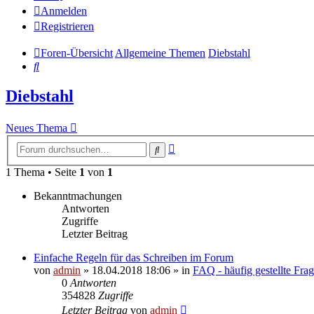
Anmelden
Registrieren
Foren-Übersicht
Allgemeine Themen
Diebstahl
Suche
Diebstahl
Neues Thema
Erweiterte
Suche
Suche
1 Thema • Seite
1
von
1
Bekanntmachungen
Antworten
Zugriffe
Letzter Beitrag
Einfache Regeln für das Schreiben im Forum
von
admin
» 18.04.2018 18:06 » in
FAQ - häufig gestellte Fra
0
Antworten
354828
Zugriffe
Letzter Beitrag
von
admin