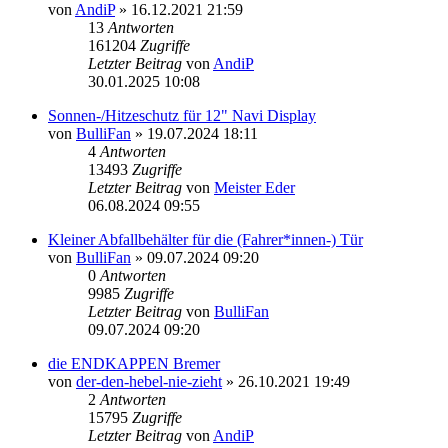
von
AndiP
» 16.12.2021 21:59
13
Antworten
161204
Zugriffe
Letzter Beitrag
von
AndiP
30.01.2025 10:08
Sonnen-/Hitzeschutz für 12" Navi Display
von
BulliFan
» 19.07.2024 18:11
4
Antworten
13493
Zugriffe
Letzter Beitrag
von
Meister Eder
06.08.2024 09:55
Kleiner Abfallbehälter für die (Fahrer*innen-) Tür
von
BulliFan
» 09.07.2024 09:20
0
Antworten
9985
Zugriffe
Letzter Beitrag
von
BulliFan
09.07.2024 09:20
die ENDKAPPEN Bremer
von
der-den-hebel-nie-zieht
» 26.10.2021 19:49
2
Antworten
15795
Zugriffe
Letzter Beitrag
von
AndiP