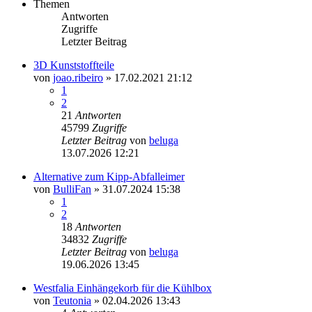
Themen
Antworten
Zugriffe
Letzter Beitrag
3D Kunststoffteile
von
joao.ribeiro
» 17.02.2021 21:12
1
2
21
Antworten
45799
Zugriffe
Letzter Beitrag
von
beluga
13.07.2026 12:21
Alternative zum Kipp-Abfalleimer
von
BulliFan
» 31.07.2024 15:38
1
2
18
Antworten
34832
Zugriffe
Letzter Beitrag
von
beluga
19.06.2026 13:45
Westfalia Einhängekorb für die Kühlbox
von
Teutonia
» 02.04.2026 13:43