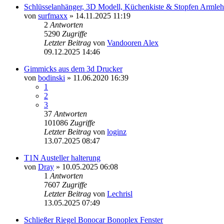
Schlüsselanhänger, 3D Modell, Küchenkiste & Stopfen Armle
von
surfmaxx
» 14.11.2025 11:19
2
Antworten
5290
Zugriffe
Letzter Beitrag
von
Vandooren Alex
09.12.2025 14:46
Gimmicks aus dem 3d Drucker
von
bodinski
» 11.06.2020 16:39
1
2
3
37
Antworten
101086
Zugriffe
Letzter Beitrag
von
loginz
13.07.2025 08:47
T1N Austeller halterung
von
Dray
» 10.05.2025 06:08
1
Antworten
7607
Zugriffe
Letzter Beitrag
von
Lechrisl
13.05.2025 07:49
Schließer Riegel Bonocar Bonoplex Fenster