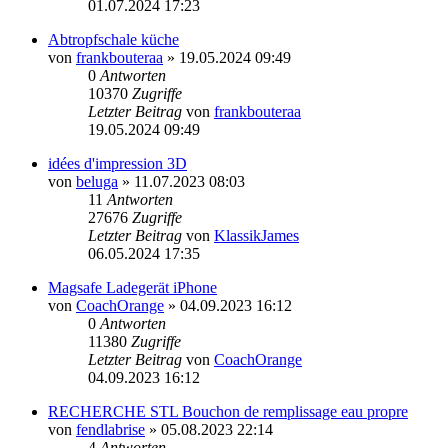
01.07.2024 17:23
Abtropfschale küche
von
frankbouteraa
» 19.05.2024 09:49
0
Antworten
10370
Zugriffe
Letzter Beitrag
von
frankbouteraa
19.05.2024 09:49
idées d'impression 3D
von
beluga
» 11.07.2023 08:03
11
Antworten
27676
Zugriffe
Letzter Beitrag
von
KlassikJames
06.05.2024 17:35
Magsafe Ladegerät iPhone
von
CoachOrange
» 04.09.2023 16:12
0
Antworten
11380
Zugriffe
Letzter Beitrag
von
CoachOrange
04.09.2023 16:12
RECHERCHE STL Bouchon de remplissage eau propre
von
fendlabrise
» 05.08.2023 22:14
4
Antworten