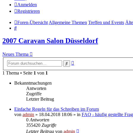
Anmelden
Registrieren
Foren-Übersicht
Allgemeine Themen
Treffen und Events
Älte
Suche
2007 Caravan Salon Düsseldorf
Neues Thema
Erweiterte
Suche
Suche
1 Thema • Seite
1
von
1
Bekanntmachungen
Antworten
Zugriffe
Letzter Beitrag
Einfache Regeln für das Schreiben im Forum
von
admin
» 18.04.2018 18:06 » in
FAQ - häufig gestellte Fra
0
Antworten
355420
Zugriffe
Letzter Beitrag
von
admin