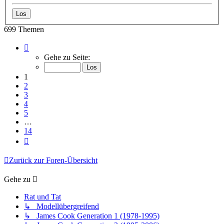
699 Themen
Seite
1
Gehe zu Seite:
von
14
1
2
3
4
5
…
14
Nächste
Zurück zur Foren-Übersicht
Gehe zu
Rat und Tat
↳ Modellübergreifend
↳ James Cook Generation 1 (1978-1995)