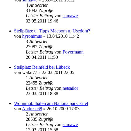
4
Antworten
31092
Zugriffe
Letzter Beitrag
von
sumawe
03.05.2011 19:46
Stellplätze u. Tipps Macpom u. Usedom?
von
hyronimus
» 13.04.2010 11:42
3
Antworten
27082
Zugriffe
Letzter Beitrag
von
Foyermann
20.04.2011 11:50
Stellplatz Reinfeld bei Lübeck
von
waku77
» 22.03.2011 22:05
1
Antworten
22455
Zugriffe
Letzter Beitrag
von
netsailor
23.03.2011 18:38
Wohnmobilhafen am Nationalpark-Eifel
von
Andreas68
» 26.10.2009 17:03
2
Antworten
28535
Zugriffe
Letzter Beitrag
von
sumawe
12.03.2011 15:58