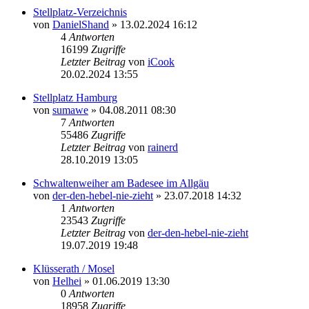
Stellplatz-Verzeichnis
von
DanielShand
» 13.02.2024 16:12
4
Antworten
16199
Zugriffe
Letzter Beitrag
von
iCook
20.02.2024 13:55
Stellplatz Hamburg
von
sumawe
» 04.08.2011 08:30
7
Antworten
55486
Zugriffe
Letzter Beitrag
von
rainerd
28.10.2019 13:05
Schwaltenweiher am Badesee im Allgäu
von
der-den-hebel-nie-zieht
» 23.07.2018 14:32
1
Antworten
23543
Zugriffe
Letzter Beitrag
von
der-den-hebel-nie-zieht
19.07.2019 19:48
Klüsserath / Mosel
von
Helhei
» 01.06.2019 13:30
0
Antworten
18958
Zugriffe