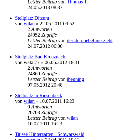
Letzter Beitrag
von
Thomas T.
24.05.2013 08:37
Stellplatz Ditzum
von
wilan
» 22.05.2011 09:52
2
Antworten
24952
Zugriffe
Letzter Beitrag
von
der-den-hebel-nie-zieht
24.07.2012 06:00
Stellplatz Bad Kreuznach
von
waku77
» 06.05.2012 18:31
2
Antworten
24860
Zugriffe
Letzter Beitrag
von
jbeuning
07.05.2012 20:48
Stellplatz in Riesenbeck
von
wilan
» 10.07.2011 16:23
0
Antworten
20703
Zugriffe
Letzter Beitrag
von
wilan
10.07.2011 16:23
Titisee Hinterzarten - Schwarzwald
von
sumawe
» 23.04.2011 19:12