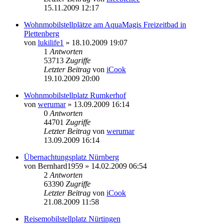
15.11.2009 12:17
Wohnmobilstellplätze am AquaMagis Freizeitbad in
Plettenberg
von
lukilife1
» 18.10.2009 19:07
1
Antworten
53713
Zugriffe
Letzter Beitrag
von
iCook
19.10.2009 20:00
Wohnmobilstellplatz Rumkerhof
von
werumar
» 13.09.2009 16:14
0
Antworten
44701
Zugriffe
Letzter Beitrag
von
werumar
13.09.2009 16:14
Übernachtungsplatz Nürnberg
von
Bernhard1959
» 14.02.2009 06:54
2
Antworten
63390
Zugriffe
Letzter Beitrag
von
iCook
21.08.2009 11:58
Reisemobilstellplatz Nürtingen