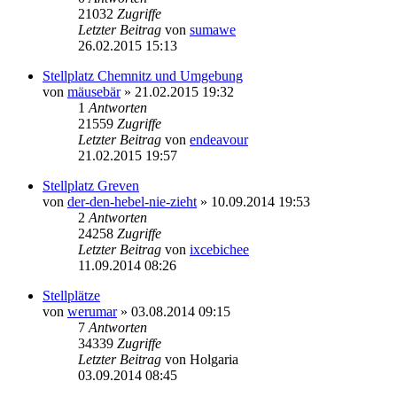
21032
Zugriffe
Letzter Beitrag
von
sumawe
26.02.2015 15:13
Stellplatz Chemnitz und Umgebung
von
mäusebär
» 21.02.2015 19:32
1
Antworten
21559
Zugriffe
Letzter Beitrag
von
endeavour
21.02.2015 19:57
Stellplatz Greven
von
der-den-hebel-nie-zieht
» 10.09.2014 19:53
2
Antworten
24258
Zugriffe
Letzter Beitrag
von
ixcebichee
11.09.2014 08:26
Stellplätze
von
werumar
» 03.08.2014 09:15
7
Antworten
34339
Zugriffe
Letzter Beitrag
von
Holgaria
03.09.2014 08:45