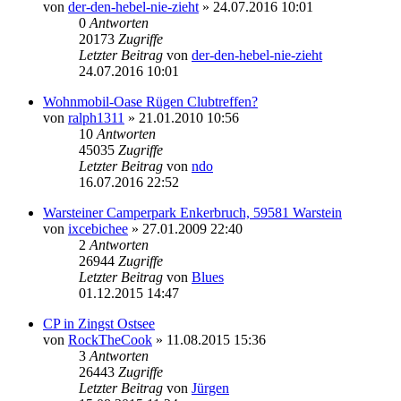
von
der-den-hebel-nie-zieht
» 24.07.2016 10:01
0
Antworten
20173
Zugriffe
Letzter Beitrag
von
der-den-hebel-nie-zieht
24.07.2016 10:01
Wohnmobil-Oase Rügen Clubtreffen?
von
ralph1311
» 21.01.2010 10:56
10
Antworten
45035
Zugriffe
Letzter Beitrag
von
ndo
16.07.2016 22:52
Warsteiner Camperpark Enkerbruch, 59581 Warstein
von
ixcebichee
» 27.01.2009 22:40
2
Antworten
26944
Zugriffe
Letzter Beitrag
von
Blues
01.12.2015 14:47
CP in Zingst Ostsee
von
RockTheCook
» 11.08.2015 15:36
3
Antworten
26443
Zugriffe
Letzter Beitrag
von
Jürgen