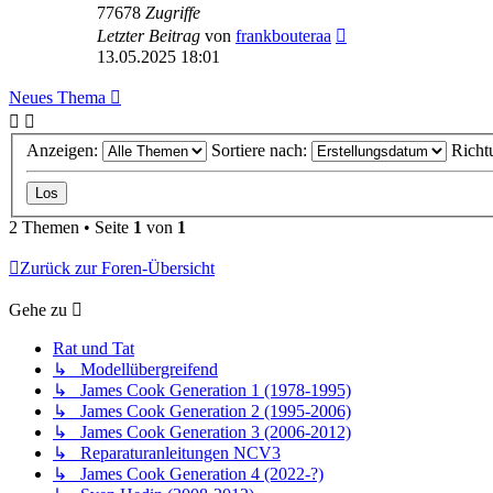
77678
Zugriffe
Letzter Beitrag
von
frankbouteraa
13.05.2025 18:01
Neues Thema
Anzeigen:
Sortiere nach:
Richt
2 Themen • Seite
1
von
1
Zurück zur Foren-Übersicht
Gehe zu
Rat und Tat
↳ Modellübergreifend
↳ James Cook Generation 1 (1978-1995)
↳ James Cook Generation 2 (1995-2006)
↳ James Cook Generation 3 (2006-2012)
↳ Reparaturanleitungen NCV3
↳ James Cook Generation 4 (2022-?)