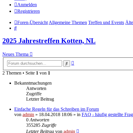
Anmelden
Registrieren
Foren-Übersicht
Allgemeine Themen
Treffen und Events
Älte
Suche
2025 Jahrestreffen Kotten, NL
Neues Thema
Erweiterte
Suche
Suche
2 Themen • Seite
1
von
1
Bekanntmachungen
Antworten
Zugriffe
Letzter Beitrag
Einfache Regeln für das Schreiben im Forum
von
admin
» 18.04.2018 18:06 » in
FAQ - häufig gestellte Fra
0
Antworten
355285
Zugriffe
Letzter Beitrag
von
admin