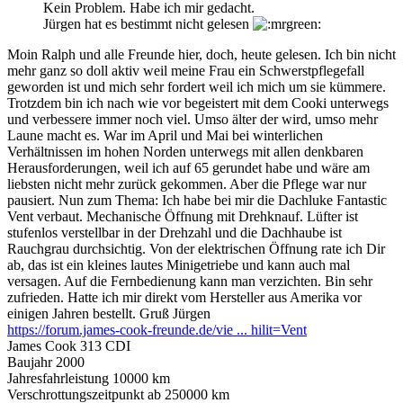
Kein Problem. Habe ich mir gedacht.
Jürgen hat es bestimmt nicht gelesen
Moin Ralph und alle Freunde hier, doch, heute gelesen. Ich bin nicht
mehr ganz so doll aktiv weil meine Frau ein Schwerstpflegefall
geworden ist und mich sehr fordert weil ich mich um sie kümmere.
Trotzdem bin ich nach wie vor begeistert mit dem Cooki unterwegs
und verbessere immer noch viel. Umso älter der wird, umso mehr
Laune macht es. War im April und Mai bei winterlichen
Verhältnissen im hohen Norden unterwegs mit allen denkbaren
Herausforderungen, weil ich auf 65 gerundet habe und wäre am
liebsten nicht mehr zurück gekommen. Aber die Pflege war nur
pausiert. Nun zum Thema: Ich habe bei mir die Dachluke Fantastic
Vent verbaut. Mechanische Öffnung mit Drehknauf. Lüfter ist
stufenlos verstellbar in der Drehzahl und die Dachhaube ist
Rauchgrau durchsichtig. Von der elektrischen Öffnung rate ich Dir
ab, das ist ein kleines lautes Minigetriebe und kann auch mal
versagen. Auf die Fernbedienung kann man verzichten. Bin sehr
zufrieden. Hatte ich mir direkt vom Hersteller aus Amerika vor
einigen Jahren bestellt. Gruß Jürgen
https://forum.james-cook-freunde.de/vie ... hilit=Vent
James Cook 313 CDI
Baujahr 2000
Jahresfahrleistung 10000 km
Verschrottungszeitpunkt ab 250000 km