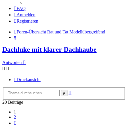
FAQ
Anmelden
Registrieren
Foren-Übersicht
Rat und Tat
Modellübergreifend
Suche
Dachluke mit klarer Dachhaube
Antworten
Druckansicht
Erweiterte
Suche
Suche
20 Beiträge
1
2
Nächste