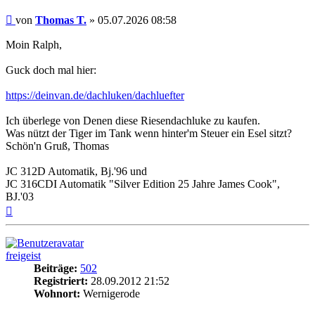
Beitrag
von
Thomas T.
»
05.07.2026 08:58
Moin Ralph,
Guck doch mal hier:
https://deinvan.de/dachluken/dachluefter
Ich überlege von Denen diese Riesendachluke zu kaufen.
Was nützt der Tiger im Tank wenn hinter'm Steuer ein Esel sitzt?
Schön'n Gruß, Thomas
JC 312D Automatik, Bj.'96 und
JC 316CDI Automatik "Silver Edition 25 Jahre James Cook",
BJ.'03
Nach
oben
freigeist
Beiträge:
502
Registriert:
28.09.2012 21:52
Wohnort:
Wernigerode