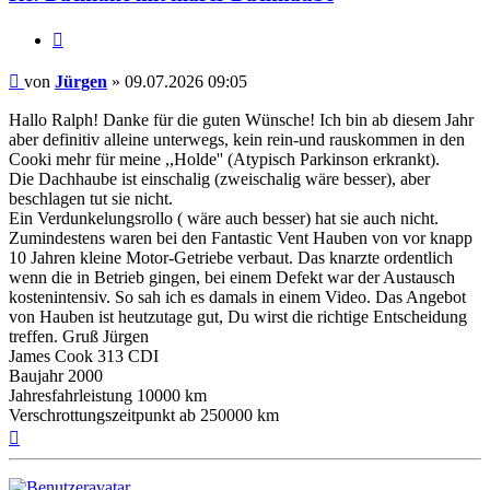
Zitieren
Beitrag
von
Jürgen
»
09.07.2026 09:05
Hallo Ralph! Danke für die guten Wünsche! Ich bin ab diesem Jahr
aber definitiv alleine unterwegs, kein rein-und rauskommen in den
Cooki mehr für meine ,,Holde'' (Atypisch Parkinson erkrankt).
Die Dachhaube ist einschalig (zweischalig wäre besser), aber
beschlagen tut sie nicht.
Ein Verdunkelungsrollo ( wäre auch besser) hat sie auch nicht.
Zumindestens waren bei den Fantastic Vent Hauben von vor knapp
10 Jahren kleine Motor-Getriebe verbaut. Das knarzte ordentlich
wenn die in Betrieb gingen, bei einem Defekt war der Austausch
kostenintensiv. So sah ich es damals in einem Video. Das Angebot
von Hauben ist heutzutage gut, Du wirst die richtige Entscheidung
treffen. Gruß Jürgen
James Cook 313 CDI
Baujahr 2000
Jahresfahrleistung 10000 km
Verschrottungszeitpunkt ab 250000 km
Nach
oben