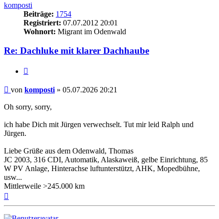
komposti
Beiträge:
1754
Registriert:
07.07.2012 20:01
Wohnort:
Migrant im Odenwald
Re: Dachluke mit klarer Dachhaube
Zitieren
Beitrag
von
komposti
»
05.07.2026 20:21
Oh sorry, sorry,
ich habe Dich mit Jürgen verwechselt. Tut mir leid Ralph und
Jürgen.
Liebe Grüße aus dem Odenwald, Thomas
JC 2003, 316 CDI, Automatik, Alaskaweiß, gelbe Einrichtung, 85
W PV Anlage, Hinterachse luftunterstützt, AHK, Mopedbühne,
usw...
Mittlerweile >245.000 km
Nach
oben