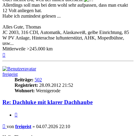
Allerdings soll man bei dem wohl sehr aufpassen, dass man exakt
12 Volt anliegen hat.
Habe ich zumindest gelesen ...
Alles Gute, Thomas
JC 2003, 316 CDI, Automatik, Alaskaweiß, gelbe Einrichtung, 85
W PV Anlage, Hinterachse luftunterstützt, AHK, Mopedbühne,
usw...
Mittlerweile >245.000 km
Nach
oben
freigeist
Beiträge:
502
Registriert:
28.09.2012 21:52
Wohnort:
Wernigerode
Re: Dachluke mit klarer Dachhaube
Zitieren
Beitrag
von
freigeist
»
04.07.2026 22:10