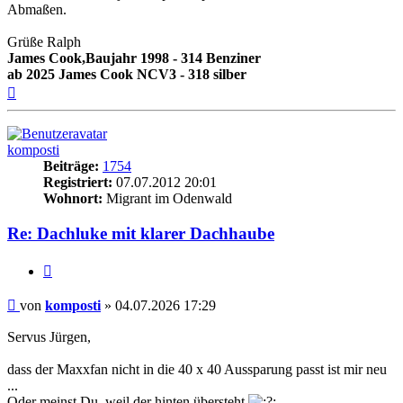
Abmaßen.
Grüße Ralph
James Cook,Baujahr 1998 - 314 Benziner
ab 2025 James Cook NCV3 - 318 silber
Nach
oben
komposti
Beiträge:
1754
Registriert:
07.07.2012 20:01
Wohnort:
Migrant im Odenwald
Re: Dachluke mit klarer Dachhaube
Zitieren
Beitrag
von
komposti
»
04.07.2026 17:29
Servus Jürgen,
dass der Maxxfan nicht in die 40 x 40 Aussparung passt ist mir neu
...
Oder meinst Du, weil der hinten übersteht