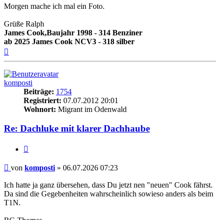
Morgen mache ich mal ein Foto.
Grüße Ralph
James Cook,Baujahr 1998 - 314 Benziner
ab 2025 James Cook NCV3 - 318 silber
Nach
oben
komposti
Beiträge:
1754
Registriert:
07.07.2012 20:01
Wohnort:
Migrant im Odenwald
Re: Dachluke mit klarer Dachhaube
Zitieren
Beitrag
von
komposti
»
06.07.2026 07:23
Ich hatte ja ganz übersehen, dass Du jetzt nen "neuen" Cook fährst.
Da sind die Gegebenheiten wahrscheinlich sowieso anders als beim
T1N.