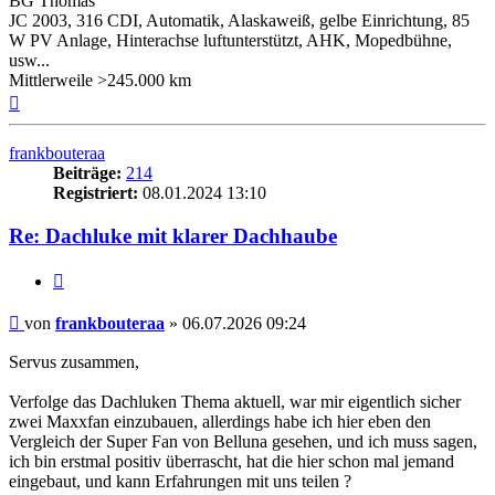
BG Thomas
JC 2003, 316 CDI, Automatik, Alaskaweiß, gelbe Einrichtung, 85
W PV Anlage, Hinterachse luftunterstützt, AHK, Mopedbühne,
usw...
Mittlerweile >245.000 km
Nach
oben
frankbouteraa
Beiträge:
214
Registriert:
08.01.2024 13:10
Re: Dachluke mit klarer Dachhaube
Zitieren
Beitrag
von
frankbouteraa
»
06.07.2026 09:24
Servus zusammen,
Verfolge das Dachluken Thema aktuell, war mir eigentlich sicher
zwei Maxxfan einzubauen, allerdings habe ich hier eben den
Vergleich der Super Fan von Belluna gesehen, und ich muss sagen,
ich bin erstmal positiv überrascht, hat die hier schon mal jemand
eingebaut, und kann Erfahrungen mit uns teilen ?