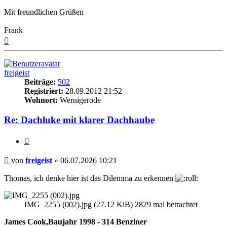
Mit freundlichen Grüßen
Frank
Nach
oben
freigeist
Beiträge:
502
Registriert:
28.09.2012 21:52
Wohnort:
Wernigerode
Re: Dachluke mit klarer Dachhaube
Zitieren
Beitrag
von
freigeist
»
06.07.2026 10:21
Thomas, ich denke hier ist das Dilemma zu erkennen
IMG_2255 (002).jpg (27.12 KiB) 2829 mal betrachtet
James Cook,Baujahr 1998 - 314 Benziner