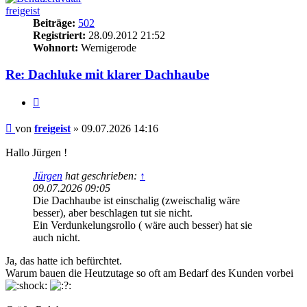
freigeist
Beiträge:
502
Registriert:
28.09.2012 21:52
Wohnort:
Wernigerode
Re: Dachluke mit klarer Dachhaube
Zitieren
Beitrag
von
freigeist
»
09.07.2026 14:16
Hallo Jürgen !
Jürgen
hat geschrieben:
↑
09.07.2026 09:05
Die Dachhaube ist einschalig (zweischalig wäre
besser), aber beschlagen tut sie nicht.
Ein Verdunkelungsrollo ( wäre auch besser) hat sie
auch nicht.
Ja, das hatte ich befürchtet.
Warum bauen die Heutzutage so oft am Bedarf des Kunden vorbei