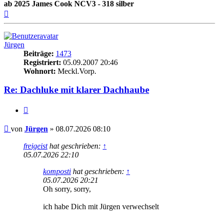
ab 2025 James Cook NCV3 - 318 silber
Nach
oben
Jürgen
Beiträge:
1473
Registriert:
05.09.2007 20:46
Wohnort:
Meckl.Vorp.
Re: Dachluke mit klarer Dachhaube
Zitieren
Beitrag
von
Jürgen
»
08.07.2026 08:10
freigeist
hat geschrieben:
↑
05.07.2026 22:10
komposti
hat geschrieben:
↑
05.07.2026 20:21
Oh sorry, sorry,
ich habe Dich mit Jürgen verwechselt