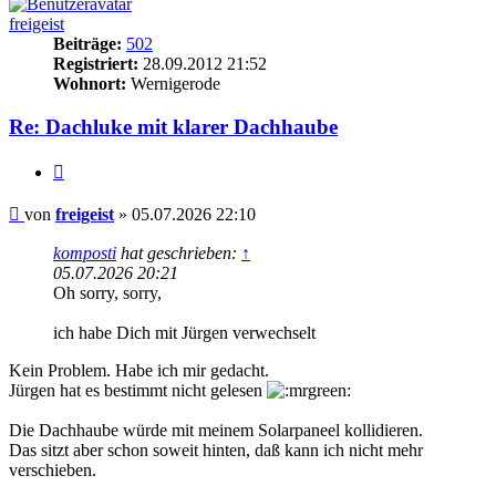
freigeist
Beiträge:
502
Registriert:
28.09.2012 21:52
Wohnort:
Wernigerode
Re: Dachluke mit klarer Dachhaube
Zitieren
Beitrag
von
freigeist
»
05.07.2026 22:10
komposti
hat geschrieben:
↑
05.07.2026 20:21
Oh sorry, sorry,
ich habe Dich mit Jürgen verwechselt
Kein Problem. Habe ich mir gedacht.
Jürgen hat es bestimmt nicht gelesen
Die Dachhaube würde mit meinem Solarpaneel kollidieren.
Das sitzt aber schon soweit hinten, daß kann ich nicht mehr
verschieben.