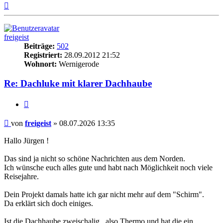
Nach
oben
freigeist
Beiträge:
502
Registriert:
28.09.2012 21:52
Wohnort:
Wernigerode
Re: Dachluke mit klarer Dachhaube
Zitieren
Beitrag
von
freigeist
»
08.07.2026 13:35
Hallo Jürgen !
Das sind ja nicht so schöne Nachrichten aus dem Norden.
Ich wünsche euch alles gute und habt nach Möglichkeit noch viele
Reisejahre.
Dein Projekt damals hatte ich gar nicht mehr auf dem "Schirm".
Da erklärt sich doch einiges.
Ist die Dachhaube zweischalig , also Thermo und hat die ein