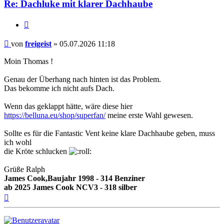
Re: Dachluke mit klarer Dachhaube
Zitieren
Beitrag
von
freigeist
»
05.07.2026 11:18
Moin Thomas !
Genau der Überhang nach hinten ist das Problem.
Das bekomme ich nicht aufs Dach.
Wenn das geklappt hätte, wäre diese hier
https://belluna.eu/shop/superfan/
meine erste Wahl gewesen.
Sollte es für die Fantastic Vent keine klare Dachhaube geben, muss
ich wohl
die Kröte schlucken
Grüße Ralph
James Cook,Baujahr 1998 - 314 Benziner
ab 2025 James Cook NCV3 - 318 silber
Nach
oben