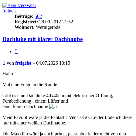
freigeist
Beiträge:
502
Registriert:
28.09.2012 21:52
Wohnort:
Wernigerode
Dachluke mit klarer Dachhaube
Zitieren
Beitrag
von
freigeist
»
04.07.2026 13:15
Hallo !
Mal eine Frage in die Runde.
Gibt es eine Dachluke 40x40cm mit elektrischer Öffnung,
Fernbedienung , einem Lüfter und
einer klaren Dachhaube
Mein Favorit wäre ja die Fantastic Vent 7350. Leider finde ich diese
nur mit einer weißen Dachhaube.
Die Maxxfan wäre ja auch prima, passt aber leider nicht von den