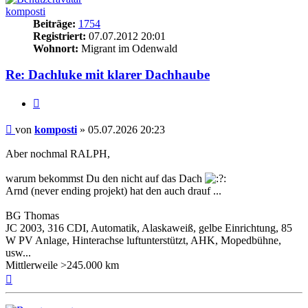
komposti
Beiträge:
1754
Registriert:
07.07.2012 20:01
Wohnort:
Migrant im Odenwald
Re: Dachluke mit klarer Dachhaube
Zitieren
Beitrag
von
komposti
»
05.07.2026 20:23
Aber nochmal RALPH,
warum bekommst Du den nicht auf das Dach
Arnd (never ending projekt) hat den auch drauf ...
BG Thomas
JC 2003, 316 CDI, Automatik, Alaskaweiß, gelbe Einrichtung, 85
W PV Anlage, Hinterachse luftunterstützt, AHK, Mopedbühne,
usw...
Mittlerweile >245.000 km
Nach
oben