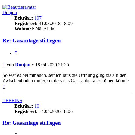
Donjon
Beiträge:
197
Registriert:
31.08.2018 18:09
Wohnort:
Nähe Ulm
Re: Gasanlage stilllegen
Zitieren
Beitrag
von
Donjon
»
18.04.2026 21:25
So war es bei mir auch, seitlich raus die Öffnung ging bis auf den
Zwischenboden runter, so, dass das Gas sauber ausströmen könnte.
Nach
oben
TEEEINS
Beiträge:
10
Registriert:
14.04.2026 18:06
Re: Gasanlage stilllegen
Zitieren