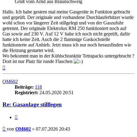
Gruß vom Arnd aus Braunschweig
Hallo. Ich habe gestern mal meine Gasgeräte in Funktion gebracht
und geprüft. Der originale und vorhandene Durchlauferhitzer wurde
wohl schon vor längerer Zeit stillgelegt und von der Gaszufuhr
getrennt. Der originale Elektrolux RM 250 funktioniert noch auf
Gas sowie auf 230 V. Auf 12 V habe ich noch nicht geprüft, dafür
hatte ich keine Zeit. Auch die 2 flammige Gaskochstelle
funktionierte auf Anhieb. Jetzt muss ich nur noch herausfinden wie
die Heizung gestartet wird.
Wo bekommt man in der Kühlschranktür Tetrapacks untergebracht ?
Dort ist nur Platz für runde Flaschen
Nach
oben
OM602
Beiträge:
118
Registriert:
24.05.2020 20:51
Re: Gasanlage stilllegen
Zitieren
Beitrag
von
OM602
»
07.07.2026 20:43