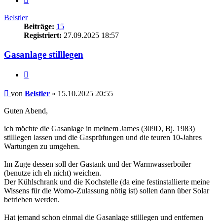
Belstler
Beiträge:
15
Registriert:
27.09.2025 18:57
Gasanlage stilllegen
Zitieren
Beitrag
von
Belstler
»
15.10.2025 20:55
Guten Abend,
ich möchte die Gasanlage in meinem James (309D, Bj. 1983)
stilllegen lassen und die Gasprüfungen und die teuren 10-Jahres
Wartungen zu umgehen.
Im Zuge dessen soll der Gastank und der Warmwasserboiler
(benutze ich eh nicht) weichen.
Der Kühlschrank und die Kochstelle (da eine festinstallierte meine
Wissens für die Womo-Zulassung nötig ist) sollen dann über Solar
betrieben werden.
Hat jemand schon einmal die Gasanlage stilllegen und entfernen