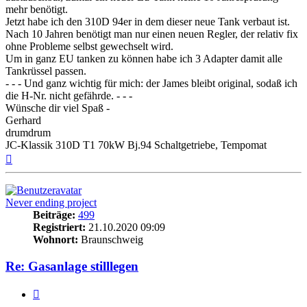
mehr benötigt.
Jetzt habe ich den 310D 94er in dem dieser neue Tank verbaut ist.
Nach 10 Jahren benötigt man nur einen neuen Regler, der relativ fix
ohne Probleme selbst gewechselt wird.
Um in ganz EU tanken zu können habe ich 3 Adapter damit alle
Tankrüssel passen.
- - - Und ganz wichtig für mich: der James bleibt original, sodaß ich
die H-Nr. nicht gefährde. - - -
Wünsche dir viel Spaß -
Gerhard
drumdrum
JC-Klassik 310D T1 70kW Bj.94 Schaltgetriebe, Tempomat
Nach
oben
Never ending project
Beiträge:
499
Registriert:
21.10.2020 09:09
Wohnort:
Braunschweig
Re: Gasanlage stilllegen
Zitieren