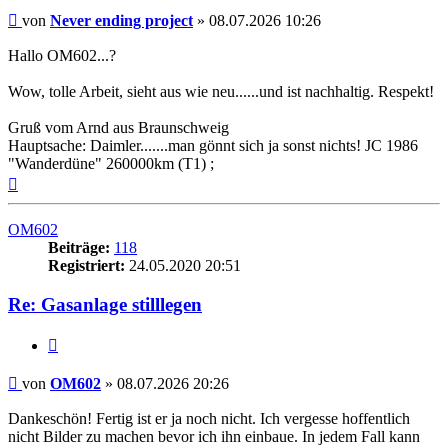
Beitrag
von
Never ending project
»
08.07.2026 10:26
Hallo OM602...?
Wow, tolle Arbeit, sieht aus wie neu......und ist nachhaltig. Respekt!
Gruß vom Arnd aus Braunschweig
Hauptsache: Daimler.......man gönnt sich ja sonst nichts! JC 1986
"Wanderdüne" 260000km (T1) ;
Nach
oben
OM602
Beiträge:
118
Registriert:
24.05.2020 20:51
Re: Gasanlage stilllegen
Zitieren
Beitrag
von
OM602
»
08.07.2026 20:26
Dankeschön! Fertig ist er ja noch nicht. Ich vergesse hoffentlich
nicht Bilder zu machen bevor ich ihn einbaue. In jedem Fall kann