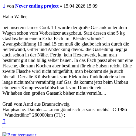
Beitrag
von
Never ending project
»
15.04.2026 15:09
Hallo Walter,
bei unserem James Cook T1 wurde der große Gastank unter dem
Wagen schon vom Vorbesitzer ausgebaut. Statt dessen eine 5 kg
Gasflasche in einem Extra Fach im "Kleiderschrank"
Zwangsbelüftung 10 mal 15 cm muß die glaube ich sein durch die
Seitenwand, Gitter und Abdeckung davor...die Gasleitung liegt ja
auch schon in der Nähe. Fertig, kein Hexenwerk, kann man
bestimmt gut und billig selber bauen. In das Fach passt aber nur eine
Flasche, die zum Kochen aber bestimmt für eine Saison reicht. Eine
zweite Flasche wird nicht mitgeführt, man bekommt sie ja auch
überall. Der alte Kühlschrank von Elektrolux funktionierte schon
lange nicht mehr vernünftig auf Gas, da kommt jetzt beim Umbau
ein neuer Kompressorkühlschrank von Dometic rein.....
Wir haben den großen Gastank bisher nicht vermißt....
Gruß vom Arnd aus Braunschweig
Hauptsache: Daimler.......man gönnt sich ja sonst nichts! JC 1986
"Wanderdüne" 260000km (T1) ;
Nach
oben