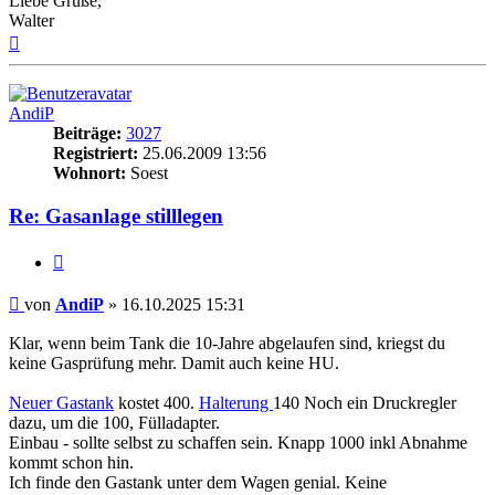
Liebe Grüße,
Walter
Nach
oben
AndiP
Beiträge:
3027
Registriert:
25.06.2009 13:56
Wohnort:
Soest
Re: Gasanlage stilllegen
Zitieren
Beitrag
von
AndiP
»
16.10.2025 15:31
Klar, wenn beim Tank die 10-Jahre abgelaufen sind, kriegst du
keine Gasprüfung mehr. Damit auch keine HU.
Neuer Gastank
kostet 400.
Halterung
140 Noch ein Druckregler
dazu, um die 100, Fülladapter.
Einbau - sollte selbst zu schaffen sein. Knapp 1000 inkl Abnahme
kommt schon hin.
Ich finde den Gastank unter dem Wagen genial. Keine