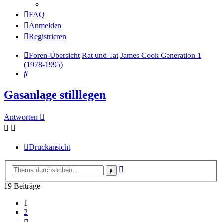
FAQ
Anmelden
Registrieren
Foren-Übersicht
Rat und Tat
James Cook Generation 1
(1978-1995)
Suche
Gasanlage stilllegen
Antworten
Druckansicht
Erweiterte
Suche
Suche
19 Beiträge
1
2
Nächste