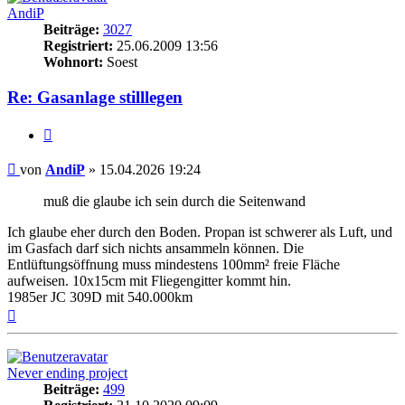
AndiP
Beiträge:
3027
Registriert:
25.06.2009 13:56
Wohnort:
Soest
Re: Gasanlage stilllegen
Zitieren
Beitrag
von
AndiP
»
15.04.2026 19:24
muß die glaube ich sein durch die Seitenwand
Ich glaube eher durch den Boden. Propan ist schwerer als Luft, und
im Gasfach darf sich nichts ansammeln können. Die
Entlüftungsöffnung muss mindestens 100mm² freie Fläche
aufweisen. 10x15cm mit Fliegengitter kommt hin.
1985er JC 309D mit 540.000km
Nach
oben
Never ending project
Beiträge:
499