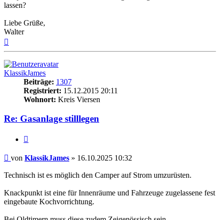
lassen?
Liebe Grüße,
Walter
Nach
oben
KlassikJames
Beiträge:
1307
Registriert:
15.12.2015 20:11
Wohnort:
Kreis Viersen
Re: Gasanlage stilllegen
Zitieren
Beitrag
von
KlassikJames
»
16.10.2025 10:32
Technisch ist es möglich den Camper auf Strom umzurüsten.
Knackpunkt ist eine für Innenräume und Fahrzeuge zugelassene fest
eingebaute Kochvorrichtung.
Bei Oldtimern muss diese zudem Zeigenössisch sein.