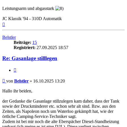
Leistungsarm und abgasstark
JC Klassik '94 - 310D Automatik
Nach
oben
Belstler
Beiträge:
15
Registriert:
27.09.2025 18:57
Re: Gasanlage stilllegen
Zitieren
Beitrag
von
Belstler
»
16.10.2025 13:20
Hallo ihr beiden,
der Gedanke die Gasanlage stillzulegen kam daher, dass der Tank
sowie der Druckminderer etc. schon sehr alt sind. Bzw. aus den
Zeiten, als Napoleon noch um Waterloo gekämpft hat, wie der
örtliche Camping-Service-Techniker sagt.
Zudem ist bei mir noch die alte Eberspächer Diesel-Standheizung
verbaut (ich meine es ist eine D2L). Diese verliert zwischen