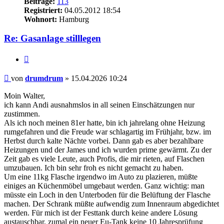
Beiträge:
113
Registriert:
04.05.2012 18:54
Wohnort:
Hamburg
Re: Gasanlage stilllegen
Zitieren
Beitrag
von
drumdrum
»
15.04.2026 10:24
Moin Walter,
ich kann Andi ausnahmslos in all seinen Einschätzungen nur
zustimmen.
Als ich noch meinen 81er hatte, bin ich jahrelang ohne Heizung
rumgefahren und die Freude war schlagartig im Frühjahr, bzw. im
Herbst durch kalte Nächte vorbei. Dann gab es aber bezahlbare
Heizungen und der James und ich wurden prime gewärmt. Zu der
Zeit gab es viele Leute, auch Profis, die mir rieten, auf Flaschen
umzubauen. Ich bin sehr froh es nicht gemacht zu haben.
Um eine 11kg Flasche irgendwo im Auto zu plazieren, müßte
einiges an Küchenmöbel umgebaut werden. Ganz wichtig: man
müsste ein Loch in den Unterboden für die Belüftung der Flasche
machen. Der Schrank müßte aufwendig zum Innenraum abgedichtet
werden. Für mich ist der Festtank durch keine andere Lösung
austauschbar, zumal ein neuer Eu-Tank keine 10 Jahresprüfung