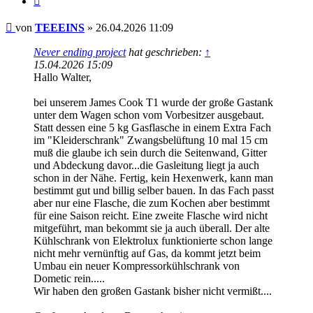
Beitrag
von
TEEEINS
»
26.04.2026 11:09
Never ending project
hat geschrieben:
↑
15.04.2026 15:09
Hallo Walter,
bei unserem James Cook T1 wurde der große Gastank
unter dem Wagen schon vom Vorbesitzer ausgebaut.
Statt dessen eine 5 kg Gasflasche in einem Extra Fach
im "Kleiderschrank" Zwangsbelüftung 10 mal 15 cm
muß die glaube ich sein durch die Seitenwand, Gitter
und Abdeckung davor...die Gasleitung liegt ja auch
schon in der Nähe. Fertig, kein Hexenwerk, kann man
bestimmt gut und billig selber bauen. In das Fach passt
aber nur eine Flasche, die zum Kochen aber bestimmt
für eine Saison reicht. Eine zweite Flasche wird nicht
mitgeführt, man bekommt sie ja auch überall. Der alte
Kühlschrank von Elektrolux funktionierte schon lange
nicht mehr vernünftig auf Gas, da kommt jetzt beim
Umbau ein neuer Kompressorkühlschrank von
Dometic rein.....
Wir haben den großen Gastank bisher nicht vermißt....