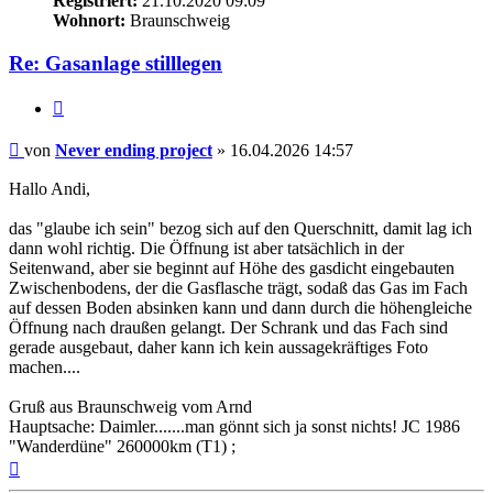
Registriert:
21.10.2020 09:09
Wohnort:
Braunschweig
Re: Gasanlage stilllegen
Zitieren
Beitrag
von
Never ending project
»
16.04.2026 14:57
Hallo Andi,
das "glaube ich sein" bezog sich auf den Querschnitt, damit lag ich
dann wohl richtig. Die Öffnung ist aber tatsächlich in der
Seitenwand, aber sie beginnt auf Höhe des gasdicht eingebauten
Zwischenbodens, der die Gasflasche trägt, sodaß das Gas im Fach
auf dessen Boden absinken kann und dann durch die höhengleiche
Öffnung nach draußen gelangt. Der Schrank und das Fach sind
gerade ausgebaut, daher kann ich kein aussagekräftiges Foto
machen....
Gruß aus Braunschweig vom Arnd
Hauptsache: Daimler.......man gönnt sich ja sonst nichts! JC 1986
"Wanderdüne" 260000km (T1) ;
Nach
oben