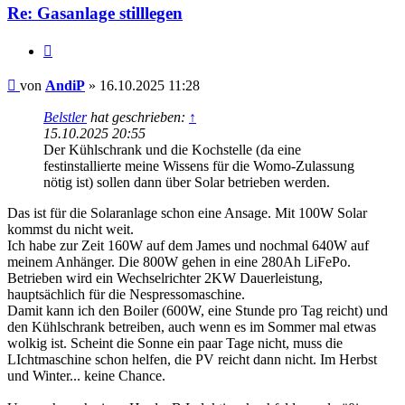
Re: Gasanlage stilllegen
Zitieren
Beitrag
von
AndiP
»
16.10.2025 11:28
Belstler
hat geschrieben:
↑
15.10.2025 20:55
Der Kühlschrank und die Kochstelle (da eine
festinstallierte meine Wissens für die Womo-Zulassung
nötig ist) sollen dann über Solar betrieben werden.
Das ist für die Solaranlage schon eine Ansage. Mit 100W Solar
kommst du nicht weit.
Ich habe zur Zeit 160W auf dem James und nochmal 640W auf
meinem Anhänger. Die 800W gehen in eine 280Ah LiFePo.
Betrieben wird ein Wechselrichter 2KW Dauerleistung,
hauptsächlich für die Nespressomaschine.
Damit kann ich den Boiler (600W, eine Stunde pro Tag reicht) und
den Kühlschrank betreiben, auch wenn es im Sommer mal etwas
wolkig ist. Scheint die Sonne ein paar Tage nicht, muss die
LIchtmaschine schon helfen, die PV reicht dann nicht. Im Herbst
und Winter... keine Chance.