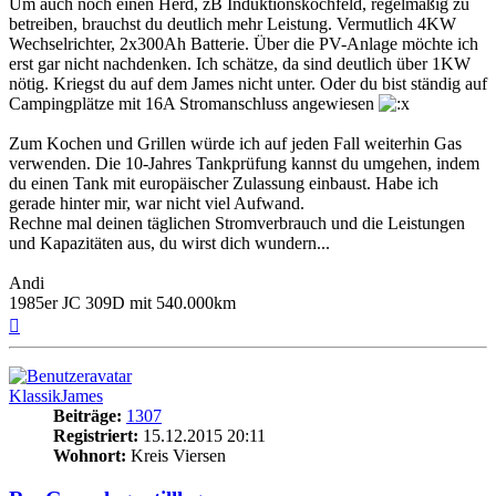
Um auch noch einen Herd, zB Induktionskochfeld, regelmäßig zu
betreiben, brauchst du deutlich mehr Leistung. Vermutlich 4KW
Wechselrichter, 2x300Ah Batterie. Über die PV-Anlage möchte ich
erst gar nicht nachdenken. Ich schätze, da sind deutlich über 1KW
nötig. Kriegst du auf dem James nicht unter. Oder du bist ständig auf
Campingplätze mit 16A Stromanschluss angewiesen
Zum Kochen und Grillen würde ich auf jeden Fall weiterhin Gas
verwenden. Die 10-Jahres Tankprüfung kannst du umgehen, indem
du einen Tank mit europäischer Zulassung einbaust. Habe ich
gerade hinter mir, war nicht viel Aufwand.
Rechne mal deinen täglichen Stromverbrauch und die Leistungen
und Kapazitäten aus, du wirst dich wundern...
Andi
1985er JC 309D mit 540.000km
Nach
oben
KlassikJames
Beiträge:
1307
Registriert:
15.12.2015 20:11
Wohnort:
Kreis Viersen