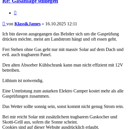
Re: Gasanlage stilllegen
Zitieren
Beitrag
von
KlassikJames
»
16.10.2025 12:11
Ich bin davon ausgegangen das Belstler sich um die Gasprüfung
drücken möchte, meist am Landstrom hängt und oft essen geht.
Frei Stehen ohne Gas geht nur mit massiv Solar auf dem Dach und
evtl. auch tragbarem Panel.
Den alten Absorber Kühlschrank kann man nicht effizient mit 12V
betreiben.
Lithium ist notwendig.
Eine Umrüstung zum autarken Elektro Camper kostet mehr als alle
Gasprüfungen zusammen.
Das Wetter sollte sonnig sein, sonst kommt nicht genug Strom rein.
Bei mir reicht Solar mit zusätzlichem tragbarem Gaskocher und
Skotti-Grill aus, sofern die Sonne scheint.
Cookies sind auf dieser Website ausdrücklich erlaubt.