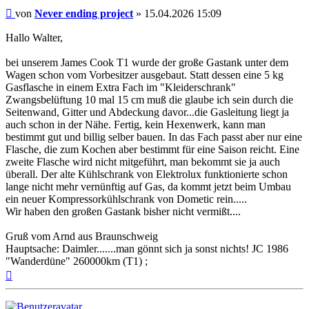
Beitrag
von
Never ending project
»
15.04.2026 15:09
Hallo Walter,
bei unserem James Cook T1 wurde der große Gastank unter dem
Wagen schon vom Vorbesitzer ausgebaut. Statt dessen eine 5 kg
Gasflasche in einem Extra Fach im "Kleiderschrank"
Zwangsbelüftung 10 mal 15 cm muß die glaube ich sein durch die
Seitenwand, Gitter und Abdeckung davor...die Gasleitung liegt ja
auch schon in der Nähe. Fertig, kein Hexenwerk, kann man
bestimmt gut und billig selber bauen. In das Fach passt aber nur eine
Flasche, die zum Kochen aber bestimmt für eine Saison reicht. Eine
zweite Flasche wird nicht mitgeführt, man bekommt sie ja auch
überall. Der alte Kühlschrank von Elektrolux funktionierte schon
lange nicht mehr vernünftig auf Gas, da kommt jetzt beim Umbau
ein neuer Kompressorkühlschrank von Dometic rein.....
Wir haben den großen Gastank bisher nicht vermißt....
Gruß vom Arnd aus Braunschweig
Hauptsache: Daimler.......man gönnt sich ja sonst nichts! JC 1986
"Wanderdüne" 260000km (T1) ;
Nach
oben