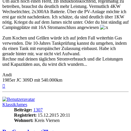
Um auch noch einen Herd, zB Induktionskochfeld, regelmäßig zu
betreiben, brauchst du deutlich mehr Leistung. Vermutlich 4KW
Wechselrichter, 2x300Ah Batterie. Über die PV-Anlage möchte ich
erst gar nicht nachdenken. Ich schätze, da sind deutlich über 1KW
nötig. Kriegst du auf dem James nicht unter. Oder du bist ständig auf
Campingplätze mit 16A Stromanschluss angewiesen
Zum Kochen und Grillen würde ich auf jeden Fall weiterhin Gas
verwenden. Die 10-Jahres Tankprüfung kannst du umgehen, indem
du einen Tank mit europäischer Zulassung einbaust. Habe ich
gerade hinter mir, war nicht viel Aufwand.
Rechne mal deinen täglichen Stromverbrauch und die Leistungen
und Kapazitäten aus, du wirst dich wundern...
Andi
1985er JC 309D mit 540.000km
Nach
oben
KlassikJames
Beiträge:
1307
Registriert:
15.12.2015 20:11
Wohnort:
Kreis Viersen