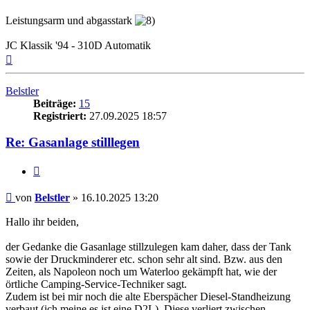
Leistungsarm und abgasstark
JC Klassik '94 - 310D Automatik
Nach
oben
Belstler
Beiträge:
15
Registriert:
27.09.2025 18:57
Re: Gasanlage stilllegen
Zitieren
Beitrag
von
Belstler
»
16.10.2025 13:20
Hallo ihr beiden,
der Gedanke die Gasanlage stillzulegen kam daher, dass der Tank
sowie der Druckminderer etc. schon sehr alt sind. Bzw. aus den
Zeiten, als Napoleon noch um Waterloo gekämpft hat, wie der
örtliche Camping-Service-Techniker sagt.
Zudem ist bei mir noch die alte Eberspächer Diesel-Standheizung
verbaut (ich meine es ist eine D2L). Diese verliert zwischen