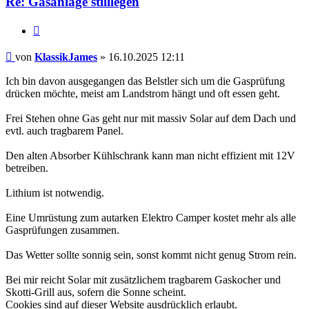
Re: Gasanlage stilllegen
Zitieren
Beitrag
von
KlassikJames
»
16.10.2025 12:11
Ich bin davon ausgegangen das Belstler sich um die Gasprüfung
drücken möchte, meist am Landstrom hängt und oft essen geht.
Frei Stehen ohne Gas geht nur mit massiv Solar auf dem Dach und
evtl. auch tragbarem Panel.
Den alten Absorber Kühlschrank kann man nicht effizient mit 12V
betreiben.
Lithium ist notwendig.
Eine Umrüstung zum autarken Elektro Camper kostet mehr als alle
Gasprüfungen zusammen.
Das Wetter sollte sonnig sein, sonst kommt nicht genug Strom rein.
Bei mir reicht Solar mit zusätzlichem tragbarem Gaskocher und
Skotti-Grill aus, sofern die Sonne scheint.
Cookies sind auf dieser Website ausdrücklich erlaubt.