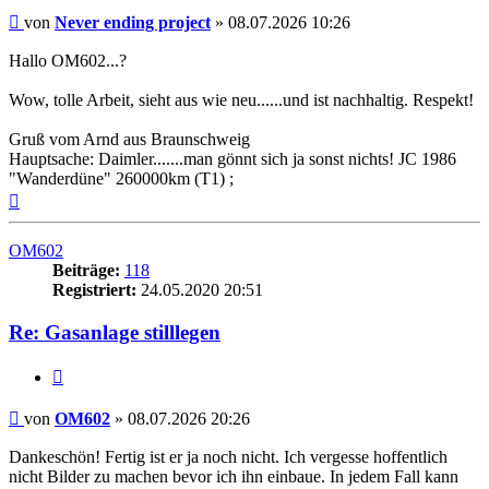
Beitrag
von
Never ending project
»
08.07.2026 10:26
Hallo OM602...?
Wow, tolle Arbeit, sieht aus wie neu......und ist nachhaltig. Respekt!
Gruß vom Arnd aus Braunschweig
Hauptsache: Daimler.......man gönnt sich ja sonst nichts! JC 1986
"Wanderdüne" 260000km (T1) ;
Nach
oben
OM602
Beiträge:
118
Registriert:
24.05.2020 20:51
Re: Gasanlage stilllegen
Zitieren
Beitrag
von
OM602
»
08.07.2026 20:26
Dankeschön! Fertig ist er ja noch nicht. Ich vergesse hoffentlich
nicht Bilder zu machen bevor ich ihn einbaue. In jedem Fall kann