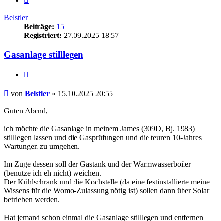
Belstler
Beiträge:
15
Registriert:
27.09.2025 18:57
Gasanlage stilllegen
Zitieren
Beitrag
von
Belstler
»
15.10.2025 20:55
Guten Abend,
ich möchte die Gasanlage in meinem James (309D, Bj. 1983)
stilllegen lassen und die Gasprüfungen und die teuren 10-Jahres
Wartungen zu umgehen.
Im Zuge dessen soll der Gastank und der Warmwasserboiler
(benutze ich eh nicht) weichen.
Der Kühlschrank und die Kochstelle (da eine festinstallierte meine
Wissens für die Womo-Zulassung nötig ist) sollen dann über Solar
betrieben werden.
Hat jemand schon einmal die Gasanlage stilllegen und entfernen