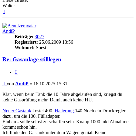
Liebe Grüße,
Walter
Nach
oben
AndiP
Beiträge:
3027
Registriert:
25.06.2009 13:56
Wohnort:
Soest
Re: Gasanlage stilllegen
Zitieren
Beitrag
von
AndiP
»
16.10.2025 15:31
Klar, wenn beim Tank die 10-Jahre abgelaufen sind, kriegst du
keine Gasprüfung mehr. Damit auch keine HU.
Neuer Gastank
kostet 400.
Halterung
140 Noch ein Druckregler
dazu, um die 100, Fülladapter.
Einbau - sollte selbst zu schaffen sein. Knapp 1000 inkl Abnahme
kommt schon hin.
Ich finde den Gastank unter dem Wagen genial. Keine