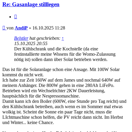
Re: Gasanlage stilllegen
Zitieren
Beitrag
von
AndiP
»
16.10.2025 11:28
Belstler
hat geschrieben:
↑
15.10.2025 20:55
Der Kühlschrank und die Kochstelle (da eine
festinstallierte meine Wissens für die Womo-Zulassung
nötig ist) sollen dann über Solar betrieben werden.
Das ist für die Solaranlage schon eine Ansage. Mit 100W Solar
kommst du nicht weit.
Ich habe zur Zeit 160W auf dem James und nochmal 640W auf
meinem Anhänger. Die 800W gehen in eine 280Ah LiFePo.
Betrieben wird ein Wechselrichter 2KW Dauerleistung,
hauptsächlich für die Nespressomaschine.
Damit kann ich den Boiler (600W, eine Stunde pro Tag reicht) und
den Kühlschrank betreiben, auch wenn es im Sommer mal etwas
wolkig ist. Scheint die Sonne ein paar Tage nicht, muss die
LIchtmaschine schon helfen, die PV reicht dann nicht. Im Herbst
und Winter... keine Chance.