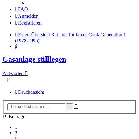
FAQ
Anmelden
Registrieren
Foren-Übersicht
Rat und Tat
James Cook Generation 1
(1978-1995)
Suche
Gasanlage stilllegen
Antworten
Druckansicht
Erweiterte
Suche
Suche
19 Beiträge
1
2
Nächste