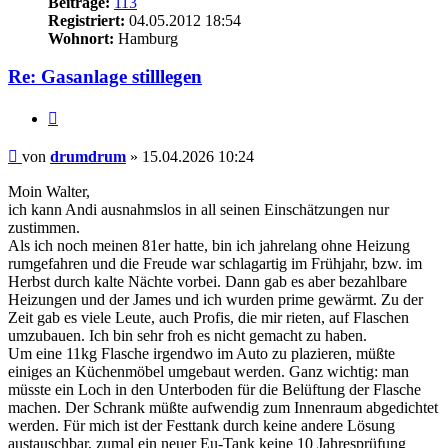
Beiträge:
113
Registriert:
04.05.2012 18:54
Wohnort:
Hamburg
Re: Gasanlage stilllegen
Zitieren
Beitrag
von
drumdrum
»
15.04.2026 10:24
Moin Walter,
ich kann Andi ausnahmslos in all seinen Einschätzungen nur
zustimmen.
Als ich noch meinen 81er hatte, bin ich jahrelang ohne Heizung
rumgefahren und die Freude war schlagartig im Frühjahr, bzw. im
Herbst durch kalte Nächte vorbei. Dann gab es aber bezahlbare
Heizungen und der James und ich wurden prime gewärmt. Zu der
Zeit gab es viele Leute, auch Profis, die mir rieten, auf Flaschen
umzubauen. Ich bin sehr froh es nicht gemacht zu haben.
Um eine 11kg Flasche irgendwo im Auto zu plazieren, müßte
einiges an Küchenmöbel umgebaut werden. Ganz wichtig: man
müsste ein Loch in den Unterboden für die Belüftung der Flasche
machen. Der Schrank müßte aufwendig zum Innenraum abgedichtet
werden. Für mich ist der Festtank durch keine andere Lösung
austauschbar, zumal ein neuer Eu-Tank keine 10 Jahresprüfung