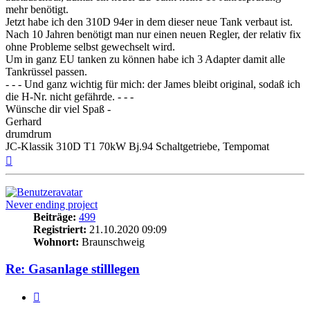
mehr benötigt.
Jetzt habe ich den 310D 94er in dem dieser neue Tank verbaut ist.
Nach 10 Jahren benötigt man nur einen neuen Regler, der relativ fix
ohne Probleme selbst gewechselt wird.
Um in ganz EU tanken zu können habe ich 3 Adapter damit alle
Tankrüssel passen.
- - - Und ganz wichtig für mich: der James bleibt original, sodaß ich
die H-Nr. nicht gefährde. - - -
Wünsche dir viel Spaß -
Gerhard
drumdrum
JC-Klassik 310D T1 70kW Bj.94 Schaltgetriebe, Tempomat
Nach
oben
Never ending project
Beiträge:
499
Registriert:
21.10.2020 09:09
Wohnort:
Braunschweig
Re: Gasanlage stilllegen
Zitieren