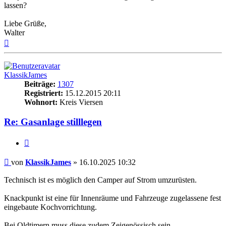
lassen?
Liebe Grüße,
Walter
Nach
oben
KlassikJames
Beiträge:
1307
Registriert:
15.12.2015 20:11
Wohnort:
Kreis Viersen
Re: Gasanlage stilllegen
Zitieren
Beitrag
von
KlassikJames
»
16.10.2025 10:32
Technisch ist es möglich den Camper auf Strom umzurüsten.
Knackpunkt ist eine für Innenräume und Fahrzeuge zugelassene fest
eingebaute Kochvorrichtung.
Bei Oldtimern muss diese zudem Zeigenössisch sein.