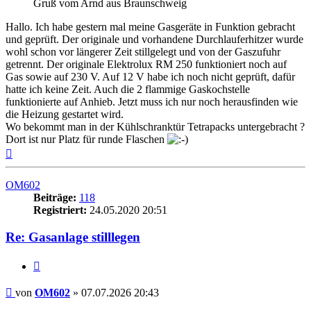
Gruß vom Arnd aus Braunschweig
Hallo. Ich habe gestern mal meine Gasgeräte in Funktion gebracht
und geprüft. Der originale und vorhandene Durchlauferhitzer wurde
wohl schon vor längerer Zeit stillgelegt und von der Gaszufuhr
getrennt. Der originale Elektrolux RM 250 funktioniert noch auf
Gas sowie auf 230 V. Auf 12 V habe ich noch nicht geprüft, dafür
hatte ich keine Zeit. Auch die 2 flammige Gaskochstelle
funktionierte auf Anhieb. Jetzt muss ich nur noch herausfinden wie
die Heizung gestartet wird.
Wo bekommt man in der Kühlschranktür Tetrapacks untergebracht ?
Dort ist nur Platz für runde Flaschen
Nach
oben
OM602
Beiträge:
118
Registriert:
24.05.2020 20:51
Re: Gasanlage stilllegen
Zitieren
Beitrag
von
OM602
»
07.07.2026 20:43