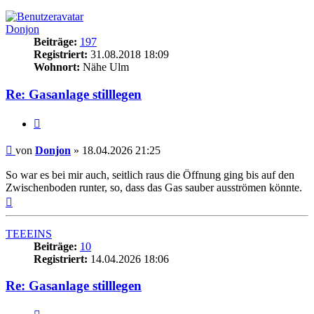
Donjon
Beiträge:
197
Registriert:
31.08.2018 18:09
Wohnort:
Nähe Ulm
Re: Gasanlage stilllegen
Zitieren
Beitrag
von
Donjon
»
18.04.2026 21:25
So war es bei mir auch, seitlich raus die Öffnung ging bis auf den
Zwischenboden runter, so, dass das Gas sauber ausströmen könnte.
Nach
oben
TEEEINS
Beiträge:
10
Registriert:
14.04.2026 18:06
Re: Gasanlage stilllegen
Zitieren