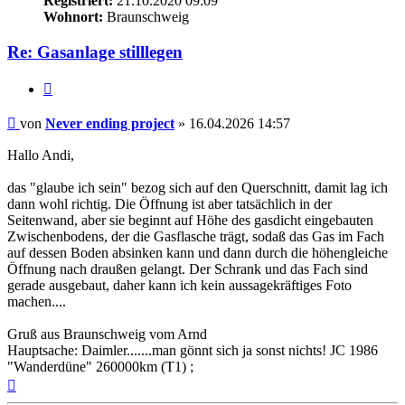
Registriert:
21.10.2020 09:09
Wohnort:
Braunschweig
Re: Gasanlage stilllegen
Zitieren
Beitrag
von
Never ending project
»
16.04.2026 14:57
Hallo Andi,
das "glaube ich sein" bezog sich auf den Querschnitt, damit lag ich
dann wohl richtig. Die Öffnung ist aber tatsächlich in der
Seitenwand, aber sie beginnt auf Höhe des gasdicht eingebauten
Zwischenbodens, der die Gasflasche trägt, sodaß das Gas im Fach
auf dessen Boden absinken kann und dann durch die höhengleiche
Öffnung nach draußen gelangt. Der Schrank und das Fach sind
gerade ausgebaut, daher kann ich kein aussagekräftiges Foto
machen....
Gruß aus Braunschweig vom Arnd
Hauptsache: Daimler.......man gönnt sich ja sonst nichts! JC 1986
"Wanderdüne" 260000km (T1) ;
Nach
oben