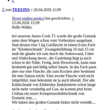
Beitrag
von
TEEEINS
»
26.04.2026 11:09
Never ending project
hat geschrieben:
↑
15.04.2026 15:09
Hallo Walter,
bei unserem James Cook T1 wurde der große Gastank
unter dem Wagen schon vom Vorbesitzer ausgebaut.
Statt dessen eine 5 kg Gasflasche in einem Extra Fach
im "Kleiderschrank" Zwangsbelüftung 10 mal 15 cm
muß die glaube ich sein durch die Seitenwand, Gitter
und Abdeckung davor...die Gasleitung liegt ja auch
schon in der Nähe. Fertig, kein Hexenwerk, kann man
bestimmt gut und billig selber bauen. In das Fach passt
aber nur eine Flasche, die zum Kochen aber bestimmt
für eine Saison reicht. Eine zweite Flasche wird nicht
mitgeführt, man bekommt sie ja auch überall. Der alte
Kühlschrank von Elektrolux funktionierte schon lange
nicht mehr vernünftig auf Gas, da kommt jetzt beim
Umbau ein neuer Kompressorkühlschrank von
Dometic rein.....
Wir haben den großen Gastank bisher nicht vermißt....