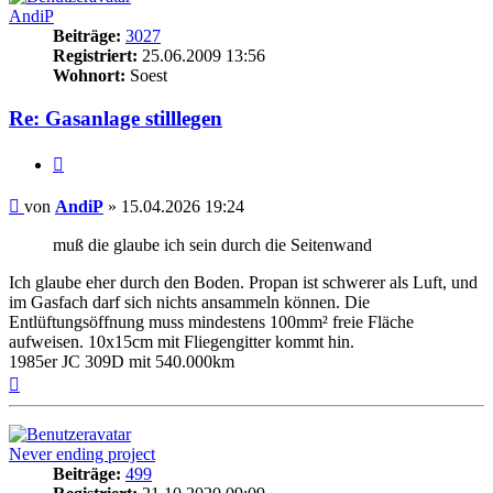
AndiP
Beiträge:
3027
Registriert:
25.06.2009 13:56
Wohnort:
Soest
Re: Gasanlage stilllegen
Zitieren
Beitrag
von
AndiP
»
15.04.2026 19:24
muß die glaube ich sein durch die Seitenwand
Ich glaube eher durch den Boden. Propan ist schwerer als Luft, und
im Gasfach darf sich nichts ansammeln können. Die
Entlüftungsöffnung muss mindestens 100mm² freie Fläche
aufweisen. 10x15cm mit Fliegengitter kommt hin.
1985er JC 309D mit 540.000km
Nach
oben
Never ending project
Beiträge:
499