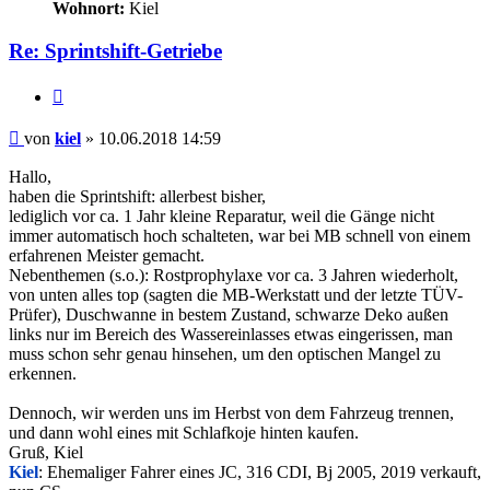
Wohnort:
Kiel
Re: Sprintshift-Getriebe
Zitieren
Beitrag
von
kiel
»
10.06.2018 14:59
Hallo,
haben die Sprintshift: allerbest bisher,
lediglich vor ca. 1 Jahr kleine Reparatur, weil die Gänge nicht
immer automatisch hoch schalteten, war bei MB schnell von einem
erfahrenen Meister gemacht.
Nebenthemen (s.o.): Rostprophylaxe vor ca. 3 Jahren wiederholt,
von unten alles top (sagten die MB-Werkstatt und der letzte TÜV-
Prüfer), Duschwanne in bestem Zustand, schwarze Deko außen
links nur im Bereich des Wassereinlasses etwas eingerissen, man
muss schon sehr genau hinsehen, um den optischen Mangel zu
erkennen.
Dennoch, wir werden uns im Herbst von dem Fahrzeug trennen,
und dann wohl eines mit Schlafkoje hinten kaufen.
Gruß, Kiel
Kiel
: Ehemaliger Fahrer eines JC, 316 CDI, Bj 2005, 2019 verkauft,