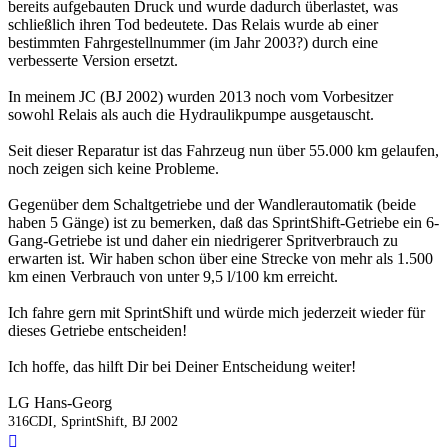
bereits aufgebauten Druck und wurde dadurch überlastet, was
schließlich ihren Tod bedeutete. Das Relais wurde ab einer
bestimmten Fahrgestellnummer (im Jahr 2003?) durch eine
verbesserte Version ersetzt.
In meinem JC (BJ 2002) wurden 2013 noch vom Vorbesitzer
sowohl Relais als auch die Hydraulikpumpe ausgetauscht.
Seit dieser Reparatur ist das Fahrzeug nun über 55.000 km gelaufen,
noch zeigen sich keine Probleme.
Gegenüber dem Schaltgetriebe und der Wandlerautomatik (beide
haben 5 Gänge) ist zu bemerken, daß das SprintShift-Getriebe ein 6-
Gang-Getriebe ist und daher ein niedrigerer Spritverbrauch zu
erwarten ist. Wir haben schon über eine Strecke von mehr als 1.500
km einen Verbrauch von unter 9,5 l/100 km erreicht.
Ich fahre gern mit SprintShift und würde mich jederzeit wieder für
dieses Getriebe entscheiden!
Ich hoffe, das hilft Dir bei Deiner Entscheidung weiter!
LG Hans-Georg
316CDI, SprintShift, BJ 2002
Nach