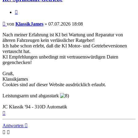
Zitieren
Beitrag
von
KlassikJames
»
07.07.2026 18:08
Nach meiner Erfahrung ist KI bei Wartung und Reparatur von
älteren Fahrzeugen kein verlässlicher Ratgeber!
Ich habe schon erlebt, daß die KI Motor- und Getriebeversionen
vertauscht hat.
KI Empfehlungen unbedingt mit vertrauenswürdigen Daten
gegenchecken!
Gruß,
Klassikjames
Cookies sind auf dieser Website ausdrücklich erlaubt.
Leistungsarm und abgasstark
JC Klassik '94 - 310D Automatik
Nach
oben
Antworten