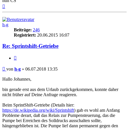
nun CS
Nach
oben
h-g
Beiträge:
246
Registriert:
20.06.2015 16:07
Re: Sprintshift-Getriebe
Zitieren
Beitrag
von
h-g
»
06.07.2018 13:35
Hallo Johannes,
bin gerade erst aus dem Urlaub zurückgekommen, konnte daher
nicht früher auf Deine Anfrage reagieren.
Beim SprintShift-Getriebe (Details hier:
https://de.wikipedia.org/wiki/Sprintshift
) gab es wohl am Anfang
Probleme derart, daß das Relais zur Pumpensteuerung, das die
Pumpe bei Erreichen des Solldrucks ausschalten sollte,
hängengeblieben ist. Die Pumpe lief dann permanent gegen den