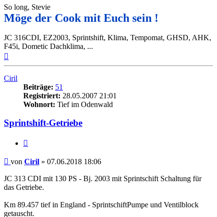
So long, Stevie
Möge der Cook mit Euch sein !
JC 316CDI, EZ2003, Sprintshift, Klima, Tempomat, GHSD, AHK,
F45i, Dometic Dachklima, ...
Nach
oben
Ciril
Beiträge:
51
Registriert:
28.05.2007 21:01
Wohnort:
Tief im Odenwald
Sprintshift-Getriebe
Zitieren
Beitrag
von
Ciril
»
07.06.2018 18:06
JC 313 CDI mit 130 PS - Bj. 2003 mit Sprintschift Schaltung für
das Getriebe.
Km 89.457 tief in England - SprintschiftPumpe und Ventilblock
getauscht.