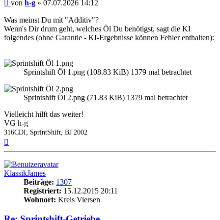
Beitrag
von
h-g
»
07.07.2026 14:12
Was meinst Du mit "Additiv"?
Wenn's Dir drum geht, welches Öl Du benötigst, sagt die KI
folgendes (ohne Garantie - KI-Ergebnisse können Fehler enthalten):
Sprintshift Öl 1.png (108.83 KiB) 1379 mal betrachtet
Sprintshift Öl 2.png (71.83 KiB) 1379 mal betrachtet
Vielleicht hilft das weiter!
VG h-g
316CDI, SprintShift, BJ 2002
Nach
oben
KlassikJames
Beiträge:
1307
Registriert:
15.12.2015 20:11
Wohnort:
Kreis Viersen
Re: Sprintshift-Getriebe