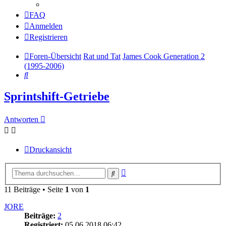
FAQ
Anmelden
Registrieren
Foren-Übersicht
Rat und Tat
James Cook Generation 2
(1995-2006)
Suche
Sprintshift-Getriebe
Antworten
Druckansicht
Erweiterte
Suche
Suche
11 Beiträge • Seite
1
von
1
JORE
Beiträge:
2
Registriert:
05.06.2018 06:42