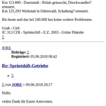
Km 113.890 - Darmstadt - Relais getauscht, Druckwandler?
erneuert.
Km 125.293 Werkstatt in Odenwald, Schaltung? erneuert.
Bis heute und das bei 240.000 km keine weitere Problemme.
Gruß - Ciril
JC 313 CDI - Sprintschift - E.Z. 2003 - Grüne Plakette
Nach
oben
JORE
Beiträge:
2
Registriert:
05.06.2018 06:42
Re: Sprintshift-Getriebe
Zitieren
Beitrag
von
JORE
»
09.06.2018 20:17
Hallo,
vielen Dank für Euere Antworten.