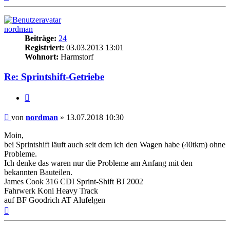
oben
nordman
Beiträge:
24
Registriert:
03.03.2013 13:01
Wohnort:
Harmstorf
Re: Sprintshift-Getriebe
Zitieren
Beitrag
von
nordman
»
13.07.2018 10:30
Moin,
bei Sprintshift läuft auch seit dem ich den Wagen habe (40tkm) ohne
Probleme.
Ich denke das waren nur die Probleme am Anfang mit den
bekannten Bauteilen.
James Cook 316 CDI Sprint-Shift BJ 2002
Fahrwerk Koni Heavy Track
auf BF Goodrich AT Alufelgen
Nach
oben