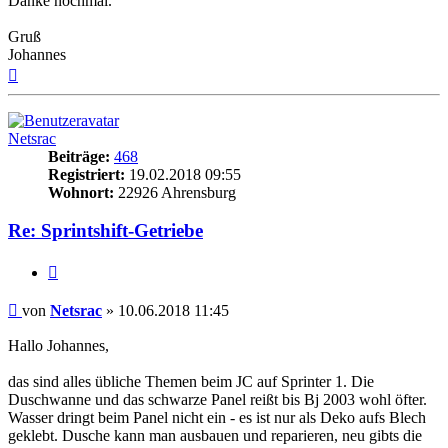
Danke nochmal.
Gruß
Johannes
Nach
oben
Netsrac
Beiträge:
468
Registriert:
19.02.2018 09:55
Wohnort:
22926 Ahrensburg
Re: Sprintshift-Getriebe
Zitieren
Beitrag
von
Netsrac
»
10.06.2018 11:45
Hallo Johannes,
das sind alles übliche Themen beim JC auf Sprinter 1. Die
Duschwanne und das schwarze Panel reißt bis Bj 2003 wohl öfter.
Wasser dringt beim Panel nicht ein - es ist nur als Deko aufs Blech
geklebt. Dusche kann man ausbauen und reparieren, neu gibts die