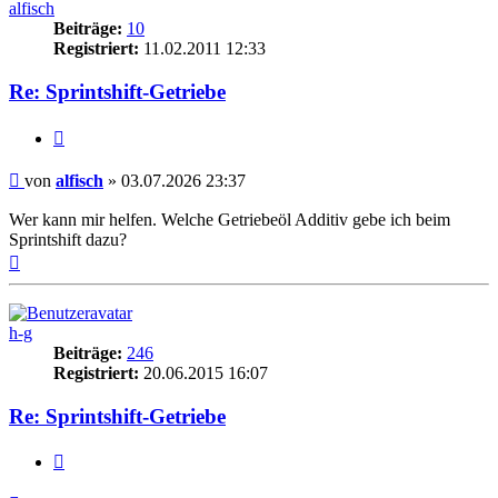
alfisch
Beiträge:
10
Registriert:
11.02.2011 12:33
Re: Sprintshift-Getriebe
Zitieren
Beitrag
von
alfisch
»
03.07.2026 23:37
Wer kann mir helfen. Welche Getriebeöl Additiv gebe ich beim
Sprintshift dazu?
Nach
oben
h-g
Beiträge:
246
Registriert:
20.06.2015 16:07
Re: Sprintshift-Getriebe
Zitieren