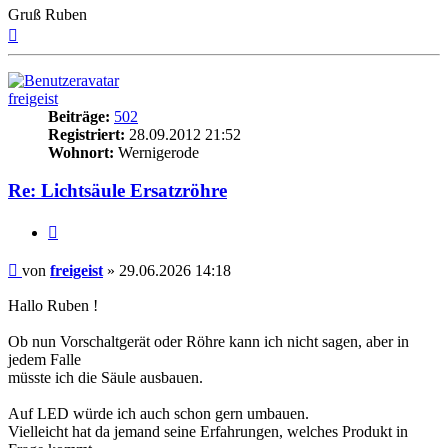
Gruß Ruben
Nach
oben
freigeist
Beiträge:
502
Registriert:
28.09.2012 21:52
Wohnort:
Wernigerode
Re: Lichtsäule Ersatzröhre
Zitieren
Beitrag
von
freigeist
»
29.06.2026 14:18
Hallo Ruben !
Ob nun Vorschaltgerät oder Röhre kann ich nicht sagen, aber in
jedem Falle
müsste ich die Säule ausbauen.
Auf LED würde ich auch schon gern umbauen.
Vielleicht hat da jemand seine Erfahrungen, welches Produkt in