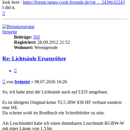
look here :
https://forum.james-cook-freunde.de/vie ... 243#p32243
I did it.
Nach
oben
freigeist
Beiträge:
502
Registriert:
28.09.2012 21:52
Wohnort:
Wernigerode
Re: Lichtsäule Ersatzröhre
Zitieren
Beitrag
von
freigeist
»
08.07.2026 16:26
So, ich habe jetzt die Lichtsäule auch auf LED umgebaut.
Es ist übrigens Original keine TL5 28W 830 HF verbaut sondern
eine HE.
Da scheint wohl im Bordbuch ein Schreibfehler zu sein.
Als Leuchtmittel habe ich einen dimmbaren Leuchtstab RGBW-W
mit einer Länge von 1,53m