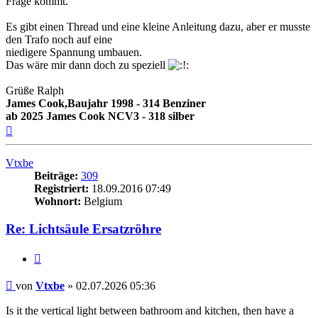
Frage kommt.
Es gibt einen Thread und eine kleine Anleitung dazu, aber er musste
den Trafo noch auf eine
niedigere Spannung umbauen.
Das wäre mir dann doch zu speziell
Grüße Ralph
James Cook,Baujahr 1998 - 314 Benziner
ab 2025 James Cook NCV3 - 318 silber
Nach
oben
Vtxbe
Beiträge:
309
Registriert:
18.09.2016 07:49
Wohnort:
Belgium
Re: Lichtsäule Ersatzröhre
Zitieren
Beitrag
von
Vtxbe
»
02.07.2026 05:36
Is it the vertical light between bathroom and kitchen, then have a