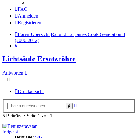
FAQ
Anmelden
Registrieren
Foren-Übersicht
Rat und Tat
James Cook Generation 3
(2006-2012)
Suche
Lichtsäule Ersatzröhre
Antworten
Druckansicht
Erweiterte
Suche
Suche
5 Beiträge • Seite
1
von
1
freigeist
Beiträge:
502