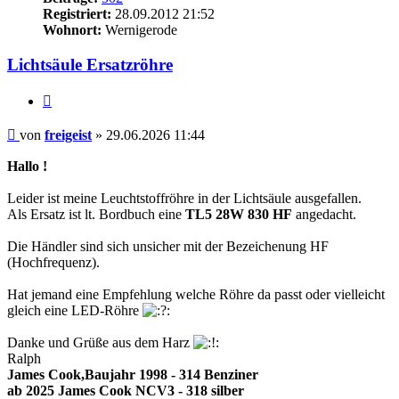
Registriert:
28.09.2012 21:52
Wohnort:
Wernigerode
Lichtsäule Ersatzröhre
Zitieren
Beitrag
von
freigeist
»
29.06.2026 11:44
Hallo !
Leider ist meine Leuchtstoffröhre in der Lichtsäule ausgefallen.
Als Ersatz ist lt. Bordbuch eine
TL5 28W 830 HF
angedacht.
Die Händler sind sich unsicher mit der Bezeichenung HF
(Hochfrequenz).
Hat jemand eine Empfehlung welche Röhre da passt oder vielleicht
gleich eine LED-Röhre
Danke und Grüße aus dem Harz
Ralph
James Cook,Baujahr 1998 - 314 Benziner
ab 2025 James Cook NCV3 - 318 silber